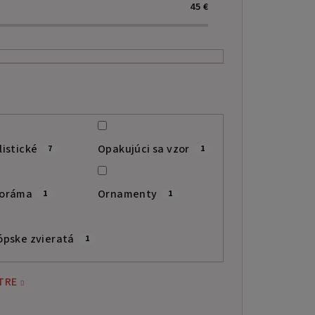
45
€
listické
Opakujúci sa vzor
7
1
oráma
Ornamenty
1
1
ópske zvieratá
1
TRE