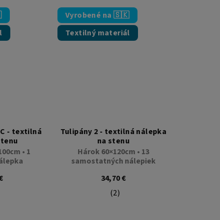

Vyrobené na 🇸🇰
l
Textilný materiál
C - textilná
Tulipány 2 - textilná nálepka
stenu
na stenu
100cm • 1
Hárok 60×120cm • 13
álepka
samostatných nálepiek
€
34,70 €
(2)
Priemerné hodnotenie produkt
emerné hodnotenie produktu je 5,0 z 5 hviezdičiek.