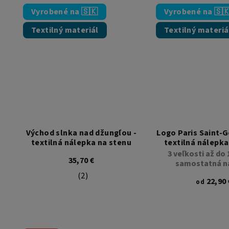
Vyrobené na 🇸🇰
Vyrobené na 🇸
Textilný materiál
Textilný materiá
Východ slnka nad džungľou -
Logo Paris Saint-G
textilná nálepka na stenu
textilná nálepka
3 veľkosti až do 
35,70 €
samostatná n
(2)
Priemerné hodnotenie produktu je 5,0 z
22,90 
od