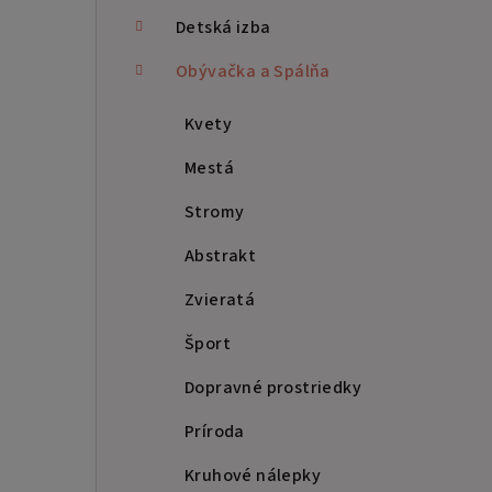
p
Detská izba
a
Obývačka a Spálňa
n
Kvety
e
Mestá
l
Stromy
Abstrakt
Zvieratá
Šport
Dopravné prostriedky
Príroda
Kruhové nálepky