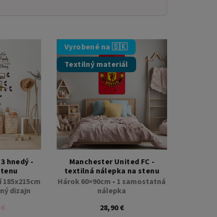
Vyrobené na 🇸🇰
Textilný materiál
3 hnedý -
Manchester United FC -
stenu
textilná nálepka na stenu
í 185x215cm
Hárok 60×90cm • 1 samostatná
ný dizajn
nálepka
 €
28,90 €