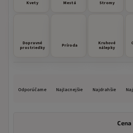
Kvety
Mestá
Stromy
Dopravné
Kruhové
Príroda
prostriedky
nálepky
R
Odporúčame
Najlacnejšie
Najdrahšie
Na
a
d
e
Cena
n