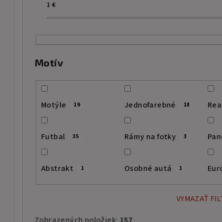
i
1
€
e
p
r
Motív
o
d
Motýle
Jednofarebné
Rea
19
18
u
k
Futbal
Rámy na fotky
Pan
35
3
t
Abstrakt
Osobné autá
Eur
1
1
o
v
VYMAZAŤ FIL
Zobrazených položiek:
157