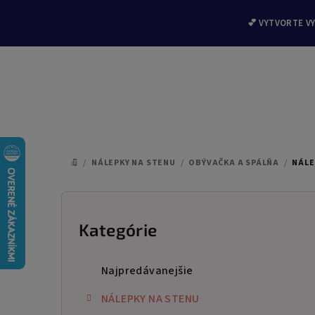
💕 VYTVORTE V
Prejsť
na
/
NÁLEPKY NA STENU
/
OBÝVAČKA A SPÁLŇA
/
NÁLE
DOMOV
obsah
B
o
Kategórie
Preskočiť
kategórie
č
Najpredávanejšie
n
NÁLEPKY NA STENU
ý