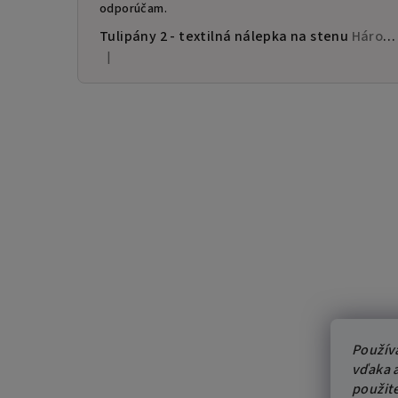
odporúčam.
Tulipány 2 - textilná nálepka na stenu
Hárok 60×120cm • 13 samostatných nálepiek
|
Hodnotenie produktu je 5 z 5 hviezdičiek.
Použív
vďaka a
použit