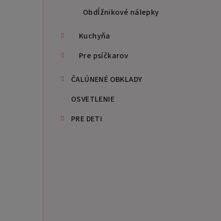
Obdĺžnikové nálepky
Kuchyňa
Pre psíčkarov
ČALÚNENÉ OBKLADY
OSVETLENIE
PRE DETI