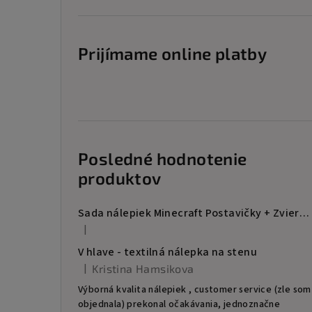
Prijímame online platby
Posledné hodnotenie
produktov
Sada nálepiek Minecraft Postavičky + Zvieratá
|
Hodnotenie produktu je 5 z 5 hviezdičiek.
V hlave - textilná nálepka na stenu
|
Kristina Hamsikova
Hodnotenie produktu je 5 z 5 hviezdičiek.
Výborná kvalita nálepiek , customer service (zle som
objednala) prekonal očakávania, jednoznačne