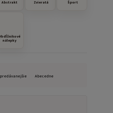
Abstrakt
Zvieratá
Šport
Obdĺžnikové
nálepky
jpredávanejšie
Abecedne