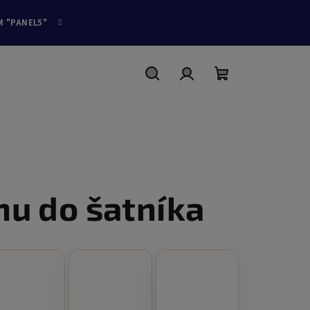
M "PANEL5"
Hľadať
Prihlásenie
Nákupný
košík
nu do šatníka