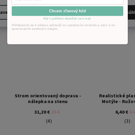
(13)
Priemerné hodnotenie produktu je 5,0 z
Chcem zľavový kód
avenie
Súh
Kód ti pošleme okamžite na e-mail.
Prihlásením sa k odberu súhlasíš so zasielaním noviniek a akcií a so
spracovaním osobných údajov.
Strom orientovaný doprava -
Realistické pla
nálepka na stenu
Motýle - Ružo
31,20 €
39 €
6,40 €
8 
(4)
(3)
Priemerné hodnotenie produktu je 5,0 z
Pri