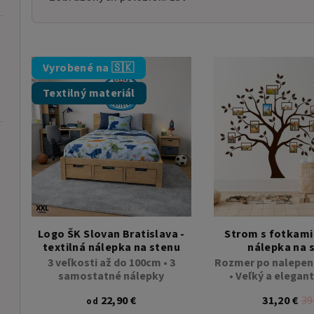
V
Vyrobené na 🇸🇰
ý
Textilný materiál
p
i
s
p
r
2x hárok 60x120cm • 19 samostatných nálepiek
Logo ŠK Slovan Bratislava -
Strom s fotkami 
o
textilná nálepka na stenu
nálepka na 
3 veľkosti až do 100cm • 3
Rozmer po nalepen
d
samostatné nálepky
• Veľký a elegant
u
22,90 €
31,20 €
39
od