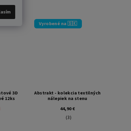
 5 hviezdičiek.
lasím
Vyrobené na 🇸🇰
stové 3D
Abstrakt - kolekcia textilných
vé 12ks
nálepiek na stenu
€
44,90 €
(3)
 5 hviezdičiek.
emerné hodnotenie produktu je 5,0 z 5 hviezdičiek.
Priemerné hodnotenie produkt