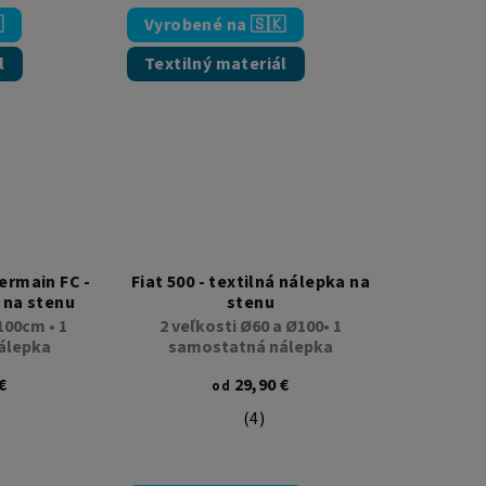

Vyrobené na 🇸🇰
l
Textilný materiál
ermain FC -
Fiat 500 - textilná nálepka na
 na stenu
stenu
100cm • 1
2 veľkosti Ø60 a Ø100• 1
álepka
samostatná nálepka
 5 hviezdičiek.
€
29,90 €
od
(4)
Priemerné hodnotenie produkt