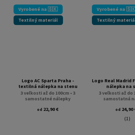
Vyrobené na 🇸🇰
Vyrobené na 🇸
Textilný materiál
Textilný materiá
Logo AC Sparta Praha -
Logo Real Madrid F
textilná nálepka na stenu
nálepka na 
3 veľkosti až do 100cm • 3
3 veľkosti až do 
samostatné nálepky
samostatná n
22,90 €
24,90 
od
od
(1)
Pri