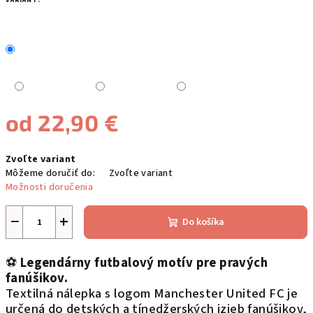
VARIANT:
od
22,90 €
Jednotková
Zvoľte variant
cena:
Môžeme doručiť do:
Zvoľte variant
Možnosti doručenia
−
+
Do košíka
⚽
Legendárny futbalový motív pre pravých
fanúšikov.
Textilná nálepka s logom Manchester United FC je
určená do detských a tínedžerských izieb fanúšikov,