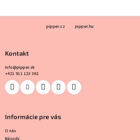
Z
pipper.cz
pipper.hu
á
p
ä
Kontakt
t
i
info
@
pipper.sk
e
+421 911 123 362
Informácie pre vás
O nás
Návody