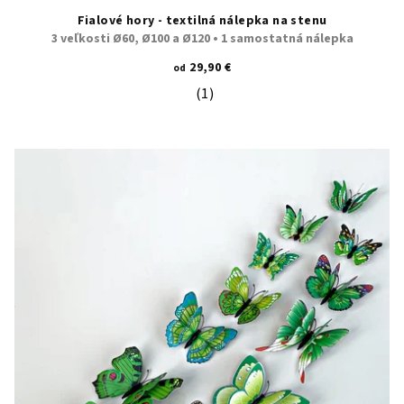
Fialové hory - textilná nálepka na stenu
3 veľkosti Ø60, Ø100 a Ø120 • 1 samostatná nálepka
29,90 €
od
(1)
Priemerné hodnotenie produktu je 5