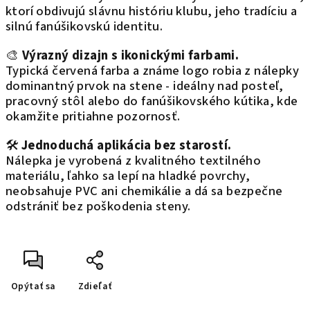
ktorí obdivujú slávnu históriu klubu, jeho tradíciu a
silnú fanúšikovskú identitu.
🎨
Výrazný dizajn s ikonickými farbami.
Typická červená farba a známe logo robia z nálepky
dominantný prvok na stene - ideálny nad posteľ,
pracovný stôl alebo do fanúšikovského kútika, kde
okamžite pritiahne pozornosť.
🛠️
Jednoduchá aplikácia bez starostí.
Nálepka je vyrobená z kvalitného textilného
materiálu, ľahko sa lepí na hladké povrchy,
neobsahuje PVC ani chemikálie a dá sa bezpečne
odstrániť bez poškodenia steny.
Opýtať sa
Zdieľať