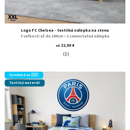
Logo FC Chelsea - textilná nálepka na stenu
3 veľkosti až do 100cm • 1 samostatná nálepka
22,90 €
od
(1)
Priemerné hodnotenie produktu je 5
Vyrobené na 🇸🇰
Textilný materiál