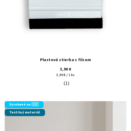
Plastová stierka s filcom
3,90 €
Jednotková
3,90 € / 1 ks
cena:
(1)
Priemerné hodnotenie produktu je 5
Vyrobené na 🇸🇰
Textilný materiál