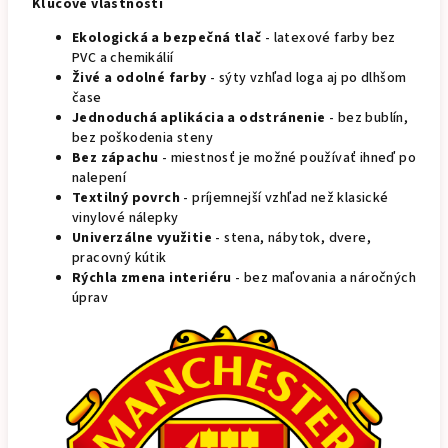
Kľúčové vlastnosti
Ekologická a bezpečná tlač
- latexové farby bez
PVC a chemikálií
Živé a odolné farby
- sýty vzhľad loga aj po dlhšom
čase
Jednoduchá aplikácia a odstránenie
- bez bublín,
bez poškodenia steny
Bez zápachu
- miestnosť je možné používať ihneď po
nalepení
Textilný povrch
- príjemnejší vzhľad než klasické
vinylové nálepky
Univerzálne využitie
- stena, nábytok, dvere,
pracovný kútik
Rýchla zmena interiéru
- bez maľovania a náročných
úprav