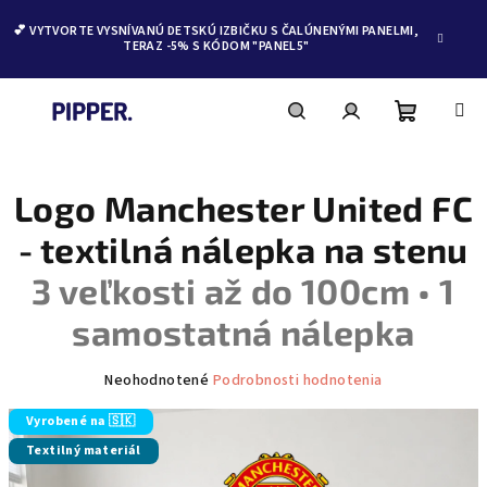
💕 VYTVORTE VYSNÍVANÚ DETSKÚ IZBIČKU S ČALÚNENÝMI PANELMI,
TERAZ -5% S KÓDOM "PANEL5"
Nákupn
Hľadať
Prihlásenie
Prejsť
na
obsah
Logo Manchester United FC
košík
- textilná nálepka na stenu
3 veľkosti až do 100cm • 1
samostatná nálepka
Priemerné
Neohodnotené
Podrobnosti hodnotenia
hodnotenie
produktu
Vyrobené na 🇸🇰
je
Textilný materiál
0,0