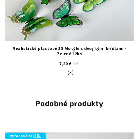
Realistické plastové 3D Motýle s dvojitými krídlami -
Zelené 12ks
7,20 €
9 €
(3)
Priemerné hodnotenie produktu je 5
Podobné produkty
Vyrobené na 🇸🇰