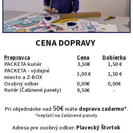
CENA DOPRAVY
Prepravca
Cena
Dobierka
PACKETA kuriér
3,50€
1,50 €
PACKETA - výdajné
3,00 €
1,50 €
miesto a Z-BOX
Osobný odber
0,00€
0,00€
Kuriér (Čalúnené panely)
9,50€
-
50€
Pri objednávke nad
máte
dopravu zadarmo*
.
*neplatí na čalúnené panely
Adresa pre osobný odber:
Plavecký Štvrtok