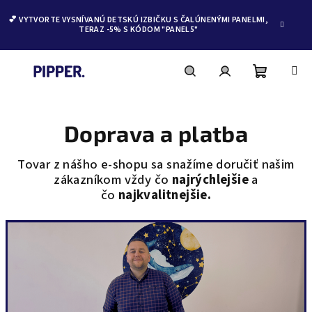
💕 VYTVORTE VYSNÍVANÚ DETSKÚ IZBIČKU S ČALÚNENÝMI PANELMI,
TERAZ -5% S KÓDOM "PANEL5"
Nákupn
Hľadať
Prihlásenie
Prejsť
na
obsah
Doprava a platba
košík
Tovar z nášho e-shopu sa snažíme doručiť našim
zákazníkom vždy čo
najrýchlejšie
a
čo
najkvalitnejšie
.