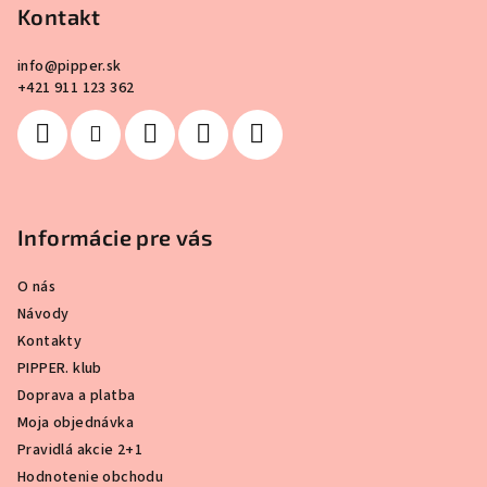
Kontakt
t
i
info
@
pipper.sk
e
+421 911 123 362
Informácie pre vás
O nás
Návody
Kontakty
PIPPER. klub
Doprava a platba
Moja objednávka
Pravidlá akcie 2+1
Hodnotenie obchodu