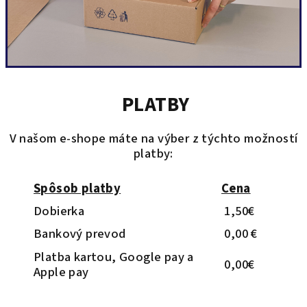
PLATBY
V našom e-shope máte na výber z týchto možností
platby:
Spôsob platby
Cena
Dobierka
1,50€
Bankový prevod
0,00 €
Platba kartou, Google pay a
0,00€
Apple pay