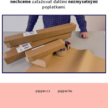
nechceme
zaťažovať ďalšími
nezmyselnými
poplatkami.
Z
pipper.cz
pipper.hu
á
p
ä