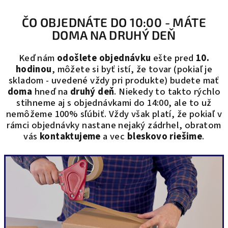
ČO OBJEDNÁTE DO 10:00 - MÁTE
DOMA NA DRUHÝ DEŇ
Keď nám
odošlete
objednávku
ešte pred
10.
hodinou
, môžete si byť istí, že tovar (pokiaľ je
skladom - uvedené vždy pri produkte) budete mať
doma
hneď na
druhý deň
. Niekedy to takto rýchlo
stihneme aj s objednávkami do 14:00, ale to už
nemôžeme 100% sľúbiť. Vždy však platí, že pokiaľ v
rámci objednávky nastane nejaký zádrhel, obratom
vás
kontaktujeme
a vec
bleskovo riešime
.