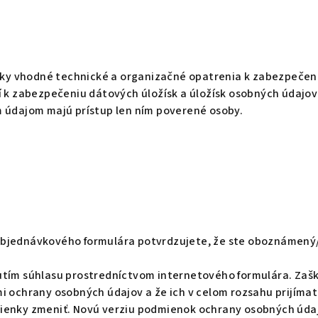
etky vhodné technické a organizačné opatrenia k zabezpečen
 k zabezpečeniu dátových úložísk a úložísk osobných údajov 
 údajom majú prístup len ním poverené osoby.
objednávkového formulára potvrdzujete, že ste oboznámený
tím súhlasu prostredníctvom internetového formulára. Zašk
chrany osobných údajov a že ich v celom rozsahu prijímat
ienky zmeniť. Novú verziu podmienok ochrany osobných údajo