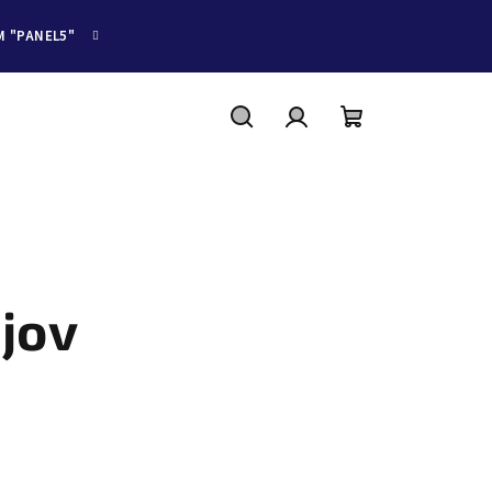
M "PANEL5"
Hľadať
Prihlásenie
Nákupný
košík
jov