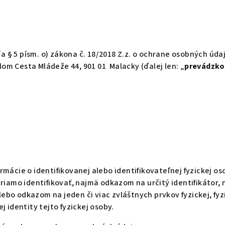
 5 písm. o) zákona č. 18/2018 Z.z. o ochrane osobných údajo
ídlom Cesta Mládeže 44, 901 01
Malacky (ďalej len: „
prevádzko
mácie o identifikovanej alebo identifikovateľnej fyzickej os
iamo identifikovať, najmä odkazom na určitý identifikátor, n
lebo odkazom na jeden či viac zvláštnych prvkov fyzickej, fyz
 identity tejto fyzickej osoby.