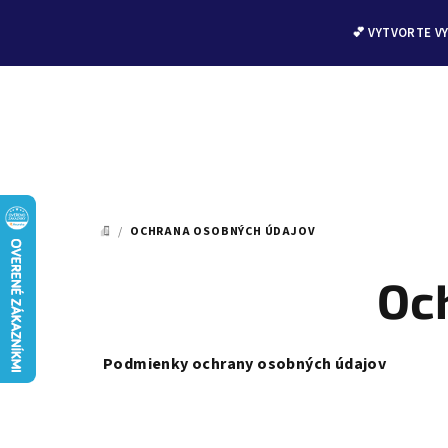
💕 VYTVORTE V
Prejsť
na
/
OCHRANA OSOBNÝCH ÚDAJOV
DOMOV
obsah
Oc
Podmienky ochrany osobných údajov