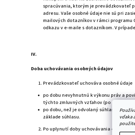
spracúvania, ktorým je prevádzkovateľ 
adresu. Vaše osobné údaje nie sú pri zasi
mailových dotazníkov v rámci programu
odkazu v e-maile s dotazníkom. V prípad
IV.
Doba uchovávania osobných údajov
Prevádzkovateľ uchováva osobné údaje
po dobu nevyhnutnú k výkonu práv a pov
týchto zmluvných vzťahov (po dobu 15 r
po dobu, než je odvolaný súhlas so spra
Použív
vďaka a
základe súhlasu.
použit
Po uplynutí doby uchovávania osobných 