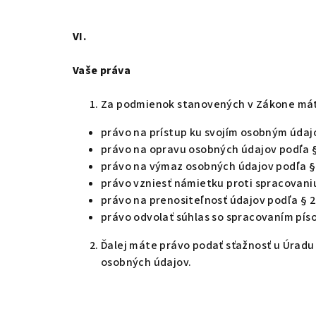
VI.
Vaše práva
Za podmienok stanovených v Zákone má
právo na prístup ku svojím osobným údaj
právo na opravu osobných údajov podľa 
právo na výmaz osobných údajov podľa §
právo vzniesť námietku proti spracovani
právo na prenositeľnosť údajov podľa § 
právo odvolať súhlas so spracovaním pís
Ďalej máte právo podať sťažnosť u Úradu
osobných údajov.