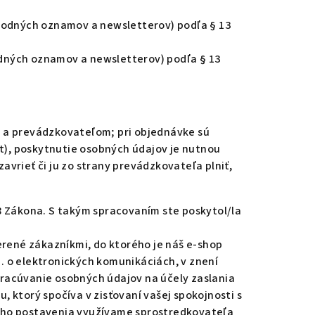
odných oznamov a newsletterov) podľa § 13
dných oznamov a newsletterov) podľa § 13
i a prevádzkovateľom; pri objednávke sú
), poskytnutie osobných údajov je nutnou
vrieť či ju zo strany prevádzkovateľa plniť,
 Zákona. S takým spracovaním ste poskytol/la
rené zákazníkmi, do ktorého je náš e-shop
z. o elektronických komunikáciách, v znení
pracúvanie osobných údajov na účely zaslania
torý spočíva v zisťovaní vašej spokojnosti s
vého postavenia využívame sprostredkovateľa