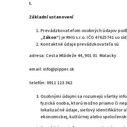
I.
Základní ustanovení
Prevádzkovateľom osobných údajov podľa §
„
Zákon
“) je RHG s.r.o. IČO 47625741 so s
Kontaktné údaje prevádzkovateľa sú
adresa: Cesta Mládeže 44, 901 01
Malacky
email: info@pipper.sk
telefón: 0911 123 362
Osobnými údajmi sa rozumejú všetky infor
fyzická osoba, ktorú možno priamo či nepr
lokalizačné údaje, sieťový identifikátor a
ekonomickej, kultúrnej alebo spoločenskej