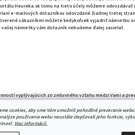
portálu Heureka.sk tomu na tieto účely môžeme odovzdávať 
elaní e-mailových dotazníkov odovzdané žiadnej tretej strane 
 Overené zákazníkmi môžete kedykoľvek vyjadriť námietku 
e vašej námietky vám dotazník nebudeme ďalej zasielať.
inností vyplývajúcich zo zmluvného vzťahu medzi Vami a pr
okov od ukončení zmluvného vzťahu).
covaním osobných údajov pre účely marketingu, najdlhšie 10 
ame cookies, aby sme Vám umožnili pohodlné prezeranie webu
nalýze používania webu neustále zlepšovali jeho funkcie, výk
elnosť.
Viac informácií.
údajov prevádzkovateľ osobné údaje vymaže.