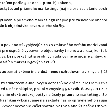
teľom podľa § 13 ods. 1 písm. b) Zákona,
skytovaní priameho marketingu (najmä pre zasielanie obch
skytovania priameho marketingu (najmä pre zasielanie obcho
šlo k objednávke tovaru alebo služby.
 a povinností vyplývajúcich zo zmluvného vzťahu medzi Vam
é pre úspešné vybavenie objednávky (meno a adresa, kontakt
vy, bez poskytnutia osobných údajov nie je možné zmluvu uza
ďalších marketingových aktivít.
 automatickému individuálnemu rozhodovaniu v zmysle § 28
ostredníctvom e-mailových dotazníkov v rámci programu Ove
 u nás nakúpite, pokiaľ v zmysle § § 62 zák. č. 351/2011 Z. 
lanie elektronickej pošty na účely priameho marketingu. S
kazníkmi vykonávame na základe nášho oprávneného záujmu, k
v, vyhodnocovanie vašej spätnej väzby a analýz nášho trho