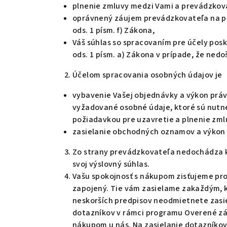
plnenie zmluvy medzi Vami a prevádzkova
oprávnený záujem prevádzkovateľa na po
ods. 1 písm. f) Zákona,
Váš súhlas so spracovaním pre účely po
ods. 1 písm. a) Zákona v prípade, že nedo
Účelom spracovania osobných údajov je
vybavenie Vašej objednávky a výkon práv
vyžadované osobné údaje, ktoré sú nutn
požiadavkou pre uzavretie a plnenie zmlu
zasielanie obchodných oznamov a výkon 
Zo strany prevádzkovateľa nedochádza k
svoj výslovný súhlas.
Vašu spokojnosť s nákupom zisťujeme pr
zapojený. Tie vám zasielame zakaždým, keď
neskorších predpisov neodmietnete zasie
dotazníkov v rámci programu Overené zá
nákupom u nás. Na zasielanie dotazníko