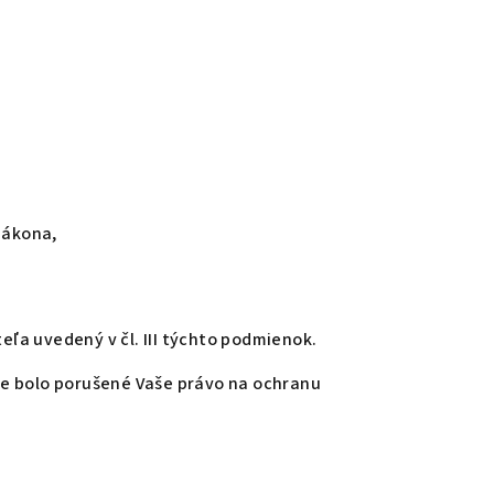
Zákona,
ľa uvedený v čl. III týchto podmienok.
že bolo porušené Vaše právo na ochranu