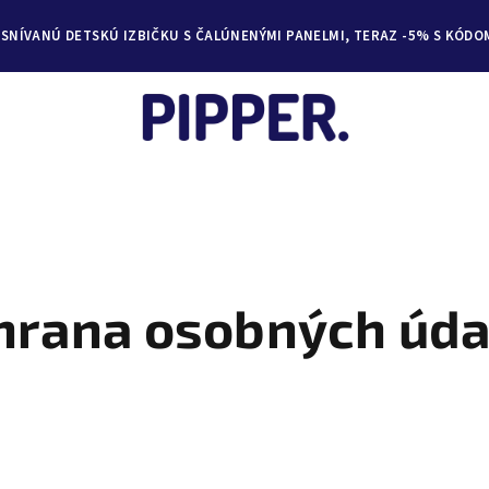
YSNÍVANÚ DETSKÚ IZBIČKU S ČALÚNENÝMI PANELMI, TERAZ -5% S KÓDO
hrana osobných úda