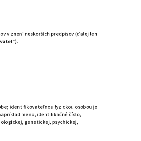
v v znení neskorších predpisov (ďalej len
vateľ
“).
obe; identifikovateľnou fyzickou osobou je
apríklad meno, identifikačné číslo,
iologickej, genetickej, psychickej,