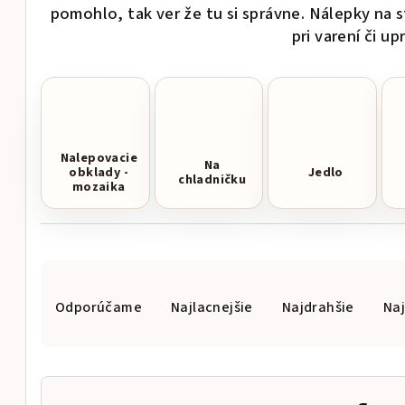
pomohlo, tak ver že tu si správne. Nálepky na 
pri varení či up
Nalepovacie
Na
obklady -
Jedlo
chladničku
mozaika
R
Odporúčame
Najlacnejšie
Najdrahšie
Na
a
d
e