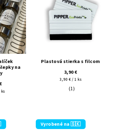
alíček
Plastová stierka s filcom
álepky na
3,90 €
ky
Jednotková
3,90 € / 1 ks
€
cena:
(1)
Priemerné hodnotenie produkt
 ks
 5 hviezdičiek.

Vyrobené na 🇸🇰