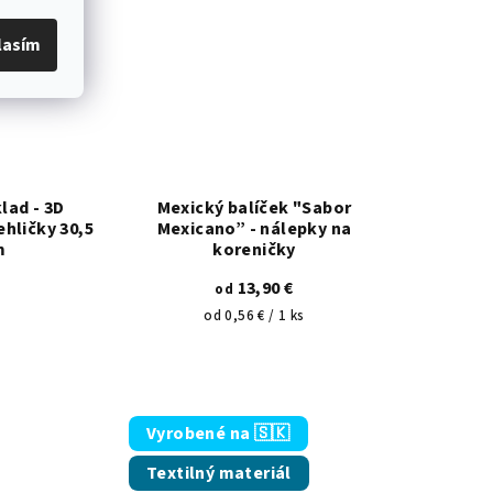
lasím
lad - 3D
Mexický balíček "Sabor
ehličky 30,5
Mexicano” - nálepky na
m
koreničky
13,90 €
od
Jednotková
od 0,56 € / 1 ks
 5 hviezdičiek.
emerné hodnotenie produktu je 5,0 z 5 hviezdičiek.
cena:
Vyrobené na 🇸🇰
Textilný materiál