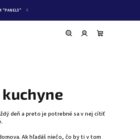
M "PANEL5"
Hľadať
Prihlásenie
Nákupný
košík
 kuchyne
dý deň a preto je potrebné sa v nej cítiť
e.
domova. Ak hľadáš niečo, čo by ti v tom