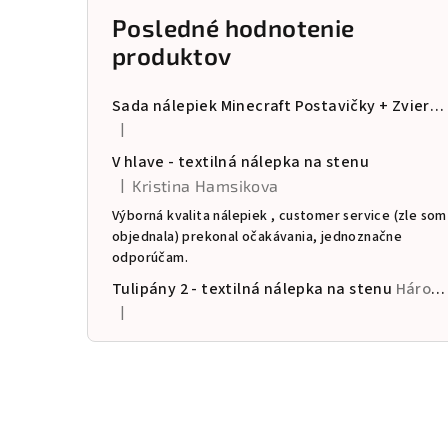
Posledné hodnotenie
produktov
Sada nálepiek Minecraft Postavičky + Zvieratá
|
Hodnotenie produktu je 5 z 5 hviezdičiek.
V hlave - textilná nálepka na stenu
|
Kristina Hamsikova
Hodnotenie produktu je 5 z 5 hviezdičiek.
Výborná kvalita nálepiek , customer service (zle som
objednala) prekonal očakávania, jednoznačne
odporúčam.
Tulipány 2 - textilná nálepka na stenu
Hárok 60×120cm • 13 samostatných nálepiek
|
Hodnotenie produktu je 5 z 5 hviezdičiek.