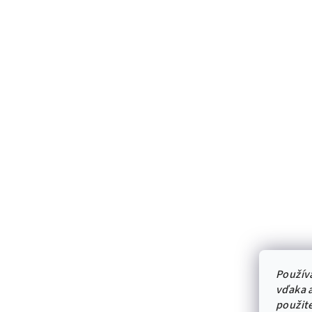
Použív
vďaka a
použit