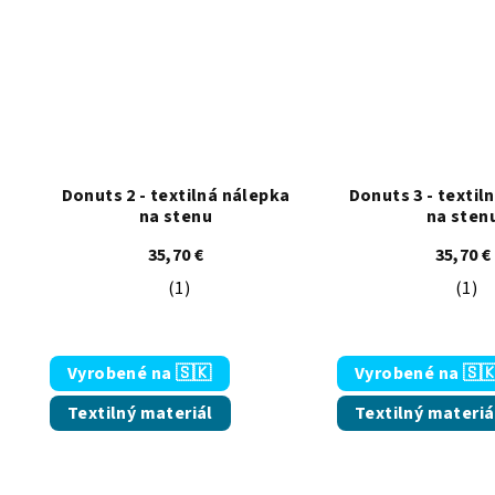
Donuts 2 - textilná nálepka
Donuts 3 - textil
na stenu
na sten
35,70 €
35,70 €
(1)
(1)
Priemerné hodnotenie produktu je 5,0 z
Pri
Vyrobené na 🇸🇰
Vyrobené na 🇸
Textilný materiál
Textilný materiá