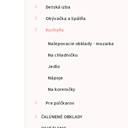
p
Detská izba
a
Obývačka a Spálňa
n
Kuchyňa
e
Nalepovacie obklady - mozaika
l
Na chladničku
Jedlo
Nápoje
Na koreničky
Pre psíčkarov
ČALÚNENÉ OBKLADY