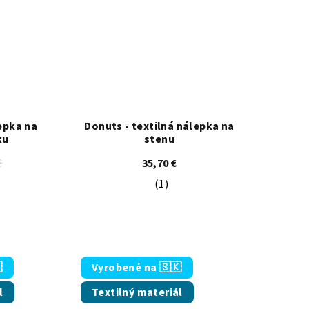
epka na
Donuts - textilná nálepka na
ku
stenu
€
35,70 €
(1)
emerné hodnotenie produktu je 4,7 z 5 hviezdičiek.
Priemerné hodnotenie produkt

Vyrobené na 🇸🇰
l
Textilný materiál