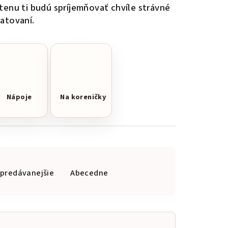
stenu ti budú spríjemňovať chvíle strávné
ratovaní.
Nápoje
Na koreničky
jpredávanejšie
Abecedne