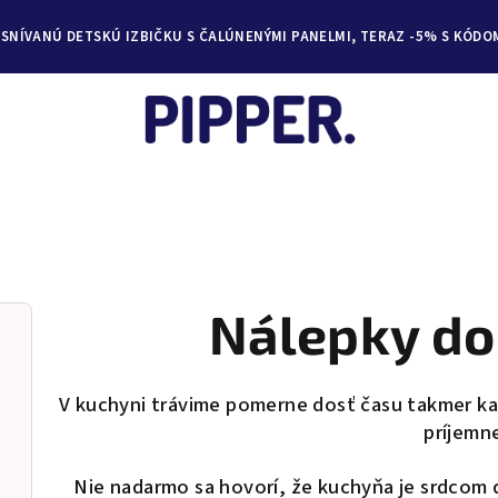
YSNÍVANÚ DETSKÚ IZBIČKU S ČALÚNENÝMI PANELMI, TERAZ -5% S KÓDO
Nálepky do
V kuchyni trávime pomerne dosť času takmer kaž
príjemn
Nie nadarmo sa hovorí, že kuchyňa je srdcom 