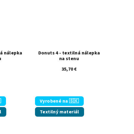
ná nálepka
Donuts 4 - textilná nálepka
u
na stenu
35,70 €
 5 hviezdičiek.
emerné hodnotenie produktu je 5,0 z 5 hviezdičiek.

Vyrobené na 🇸🇰
l
Textilný materiál