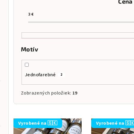
Cena
n
i
3
€
e
p
r
Motív
o
d
Jednofarebné
2
u
Zobrazených položiek:
19
k
t
o
V
Vyrobené na 🇸🇰
Vyrobené na 🇸
v
ý