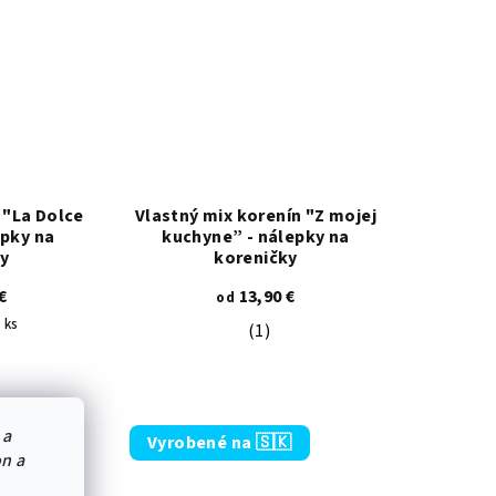
 "La Dolce
Vlastný mix korenín "Z mojej
epky na
kuchyne” - nálepky na
ky
koreničky
€
13,90 €
od
 ks
(1)
Priemerné hodnotenie produkt
 5 hviezdičiek.
emerné hodnotenie produktu je 5,0 z 5 hviezdičiek.
 a
Vyrobené na 🇸🇰
on a