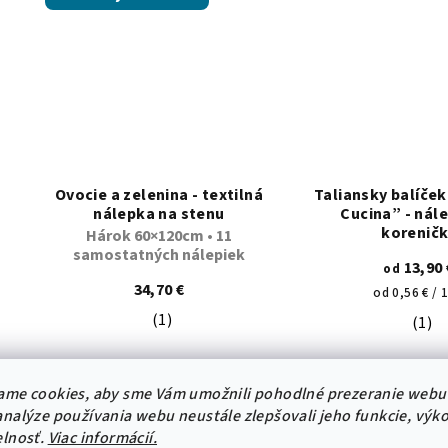
Ovocie a zelenina - textilná
Taliansky balíček
nálepka na stenu
Cucina” - nál
korenič
Hárok 60×120cm • 11
samostatných nálepiek
13,90 
od
34,70 €
Jednotková
od 0,56 € / 1
cena:
(1)
(1)
Priemerné hodnotenie produktu je 5,0 z
Pri
ame cookies, aby sme Vám umožnili pohodlné prezeranie webu
Akcia
nalýze používania webu neustále zlepšovali jeho funkcie, výk
elnosť.
Viac informácií.