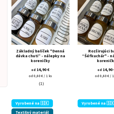
p
i
s
2x hárok 60x120cm • 19 samostatných nálepiek
p
r
Základný balíček "Denná
Rozširujúci b
o
dávka chuti” - nálepky na
“Šéfkuchár" - n
koreničky
korenič
d
14,90 €
14,90 
od
od
u
Jednotková
Jednotková
od 0,60 € / 1 ks
od 0,60 € / 1
k
cena:
cena:
(1)
Priemerné hodnotenie produktu je 5,0 z
t
o
Vyrobené na 🇸🇰
Vyrobené na 🇸
v
Textilný materiál