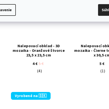
avenie
Súh
Nalepovací obklad - 3D
Nalepovací obk
mozaika - Oranžové štvorce
mozaika - Čierne t
23,5 x 23,5 cm
x 30,5 c
4 €
5 €
5 €
(4)
(1)
Priemerné hodnotenie produktu je 5,0 z
Pri
Vyrobené na 🇸🇰