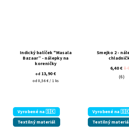
Indický balíček "Masala
Smejko 2 - nál
Bazaar” - nálepky na
chladnič
koreničky
6,40 €
8 
13,90 €
od
(6)
Pri
Jednotková
od 0,56 € / 1 ks
cena:
Vyrobené na 🇸🇰
Vyrobené na 🇸
Textilný materiál
Textilný materiá