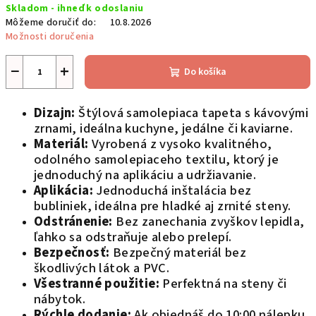
Skladom - ihneď k odoslaniu
cena:
Môžeme doručiť do:
10.8.2026
Možnosti doručenia
−
+
Do košíka
Dizajn:
Štýlová samolepiaca tapeta s kávovými
zrnami, ideálna kuchyne, jedálne či kaviarne.
Materiál:
Vyrobená z vysoko kvalitného,
odolného samolepiaceho textilu, ktorý je
jednoduchý na aplikáciu a udržiavanie.
Aplikácia:
Jednoduchá inštalácia bez
bubliniek, ideálna pre hladké aj zrnité steny.
Odstránenie:
Bez zanechania zvyškov lepidla,
ľahko sa odstraňuje alebo prelepí.
Bezpečnosť:
Bezpečný materiál bez
škodlivých látok a PVC.
Všestranné použitie:
Perfektná na steny či
nábytok.
Rýchle dodanie:
Ak objednáš do 10:00 nálepku