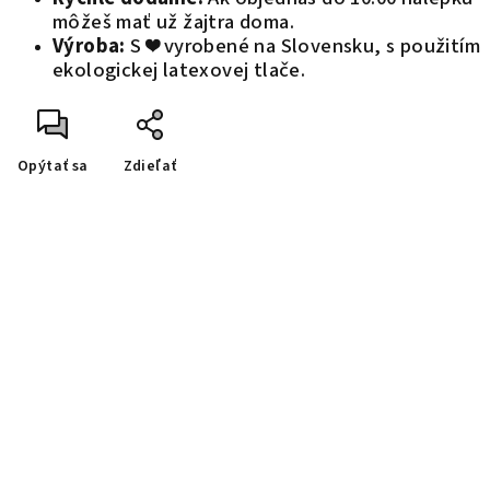
môžeš mať už žajtra doma.
Výroba:
S ❤️ vyrobené na Slovensku, s použitím
ekologickej latexovej tlače.
Opýtať sa
Zdieľať