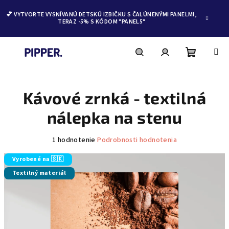
💕 VYTVORTE VYSNÍVANÚ DETSKÚ IZBIČKU S ČALÚNENÝMI PANELMI,
TERAZ -5% S KÓDOM "PANEL5"
Nákupn
Hľadať
Prihlásenie
Prejsť
na
obsah
Kávové zrnká - textilná
košík
nálepka na stenu
Priemerné
1 hodnotenie
Podrobnosti hodnotenia
hodnotenie
produktu
Vyrobené na 🇸🇰
je
Textilný materiál
5,0
z
5
hviezdičiek.