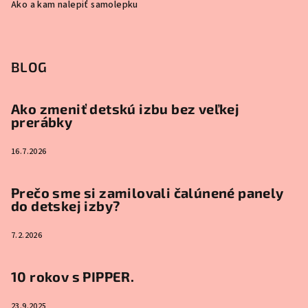
Ako a kam nalepiť samolepku
BLOG
Ako zmeniť detskú izbu bez veľkej
prerábky
16.7.2026
Prečo sme si zamilovali čalúnené panely
do detskej izby?
7.2.2026
10 rokov s PIPPER.
23.9.2025