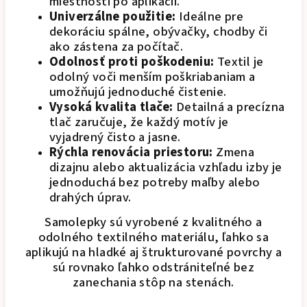
miestnosti po aplikácii.
Univerzálne použitie:
Ideálne pre
dekoráciu spálne, obývačky, chodby či
ako zástena za počítač.
Odolnosť proti poškodeniu:
Textil je
odolný voči menším poškriabaniam a
umožňujú jednoduché čistenie.
Vysoká kvalita tlače:
Detailná a precízna
tlač zaručuje, že každý motív je
vyjadrený čisto a jasne.
Rýchla renovácia priestoru:
Zmena
dizajnu alebo aktualizácia vzhľadu izby je
jednoduchá bez potreby maľby alebo
drahých úprav.
Samolepky sú vyrobené z kvalitného a
odolného textilného materiálu, ľahko sa
aplikujú na hladké aj štrukturované povrchy a
sú rovnako ľahko odstrániteľné bez
zanechania stôp na stenách.