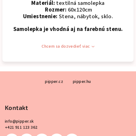
Materiál:
textilná samolepka
Rozmer:
60x120cm
Umiestnenie:
Stena, nábytok, sklo.
Samolepka je vhodná aj na farebnú stenu.
Chcem sa dozvedieť viac
Z
pipper.cz
pipper.hu
á
p
ä
Kontakt
t
i
info
@
pipper.sk
e
+421 911 123 362