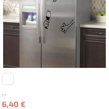
8 €
6,40 €