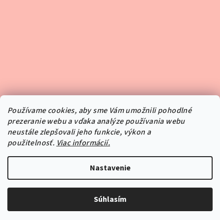
Používame cookies, aby sme Vám umožnili pohodlné
prezeranie webu a vďaka analýze používania webu
neustále zlepšovali jeho funkcie, výkon a
použitelnosť.
Viac informácií.
Sledovať na Instagrame
Nastavenie
Copyright 2026
Pipper.sk
. Všetky práva vyhradené.
Súhlasím
Vytvoril Shoptet