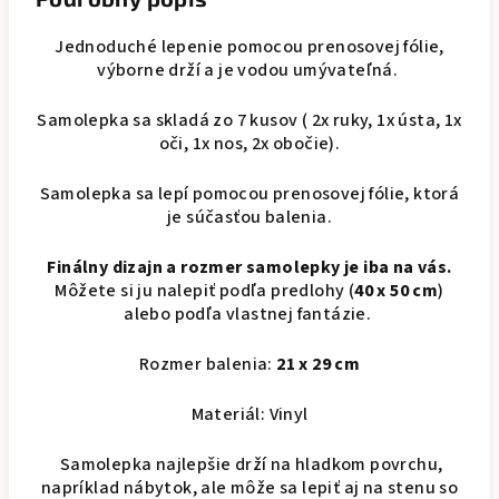
Jednoduché lepenie pomocou prenosovej fólie,
výborne drží a je vodou umývateľná.
Samolepka sa skladá zo 7 kusov ( 2x ruky, 1x ústa, 1x
oči, 1x nos, 2x obočie).
Samolepka sa lepí pomocou prenosovej fólie, ktorá
je súčasťou balenia.
Finálny dizajn a rozmer samolepky je iba na vás.
Môžete si ju nalepiť podľa predlohy (
40 x 50 cm
)
alebo podľa vlastnej fantázie.
Rozmer balenia:
21 x 29 cm
Materiál: Vinyl
Samolepka najlepšie drží na hladkom povrchu,
napríklad nábytok, ale môže sa lepiť aj na stenu so