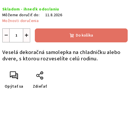
Jednotková
Skladom - ihneď k odoslaniu
cena:
Môžeme doručiť do:
11.8.2026
Možnosti doručenia
−
+
Do košíka
Veselá dekoračná samolepka na chladničku alebo
dvere, s ktorou rozveselíte celú rodinu.
Opýtať sa
Zdieľať