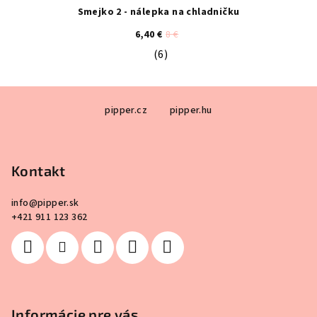
Smejko 2 - nálepka na chladničku
6,40 €
8 €
(6)
Priemerné hodnotenie produktu je 4
Z
pipper.cz
pipper.hu
á
p
ä
Kontakt
t
i
info
@
pipper.sk
e
+421 911 123 362
Informácie pre vás