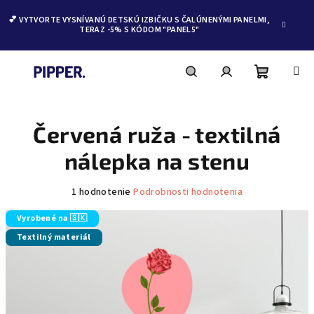
💕 VYTVORTE VYSNÍVANÚ DETSKÚ IZBIČKU S ČALÚNENÝMI PANELMI,
TERAZ -5% S KÓDOM "PANEL5"
Nákupn
Hľadať
Prihlásenie
Prejsť
na
obsah
Červená ruža - textilná
košík
nálepka na stenu
Priemerné
1 hodnotenie
Podrobnosti hodnotenia
hodnotenie
produktu
Vyrobené na 🇸🇰
je
Textilný materiál
5,0
z
5
hviezdičiek.