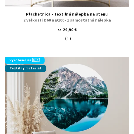
Plachetnica - textilná nálepka na stenu
2 veľkosti Ø60 a Ø100• 1 samostatná nálepka
29,90 €
od
(1)
Priemerné hodnotenie produktu je 5
Vyrobené na 🇸🇰
Textilný materiál