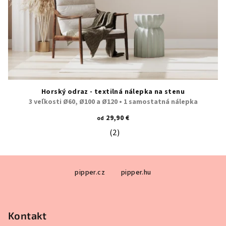
Horský odraz - textilná nálepka na stenu
3 veľkosti Ø60, Ø100 a Ø120 • 1 samostatná nálepka
29,90 €
od
(2)
Priemerné hodnotenie produktu je 5
Z
pipper.cz
pipper.hu
á
p
ä
Kontakt
t