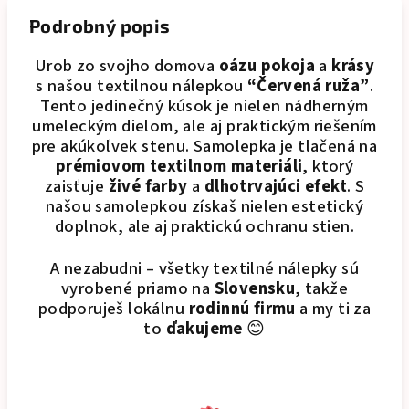
Podrobný popis
Urob zo svojho domova
oázu pokoja
a
krásy
s našou textilnou nálepkou
“Červená ruža”
.
Tento jedinečný kúsok je nielen nádherným
umeleckým dielom, ale aj praktickým riešením
pre akúkoľvek stenu. Samolepka je tlačená na
prémiovom textilnom materiáli
, ktorý
zaisťuje
živé farby
a
dlhotrvajúci efekt
. S
našou samolepkou získaš nielen estetický
doplnok, ale aj praktickú ochranu stien.
A nezabudni – všetky textilné nálepky sú
vyrobené priamo na
Slovensku
, takže
podporuješ lokálnu
rodinnú firmu
a my ti za
to
ďakujeme
😊