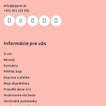
i
info
@
pipper.sk
e
+421 911 123 362
Informácie pre vás
O nás
Návody
Kontakty
PIPPER. klub
Doprava a platba
Moja objednávka
Pravidlá akcie 2+1
Hodnotenie obchodu
Obchodné podmienky