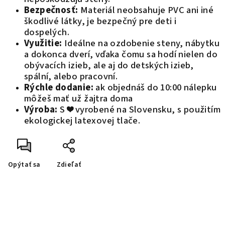
Bezpečnosť:
Materiál neobsahuje PVC ani iné
škodlivé látky, je bezpečný pre deti i
dospelých.
Využitie:
Ideálne na ozdobenie steny, nábytku
a dokonca dverí, vďaka čomu sa hodí nielen do
obývacích izieb, ale aj do detských izieb,
spální, alebo pracovní.
Rýchle dodanie:
ak objednáš do 10:00 nálepku
môžeš mať už žajtra doma
Výroba:
S ❤️ vyrobené na Slovensku, s použitím
ekologickej latexovej tlače.
Opýtať sa
Zdieľať