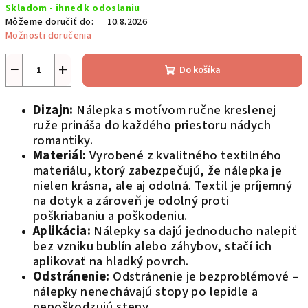
Skladom - ihneď k odoslaniu
cena:
Môžeme doručiť do:
10.8.2026
Možnosti doručenia
−
+
Do košíka
Dizajn:
Nálepka s motívom ručne kreslenej
ruže prináša do každého priestoru nádych
romantiky.
Materiál:
Vyrobené z kvalitného textilného
materiálu, ktorý zabezpečujú, že nálepka je
nielen krásna, ale aj odolná. Textil je príjemný
na dotyk a zároveň je odolný proti
poškriabaniu a poškodeniu.
Aplikácia:
Nálepky sa dajú jednoducho nalepiť
bez vzniku bublín alebo záhybov, stačí ich
aplikovať na hladký povrch.
Odstránenie:
Odstránenie je bezproblémové –
nálepky nenechávajú stopy po lepidle a
nepoškodzujú steny.