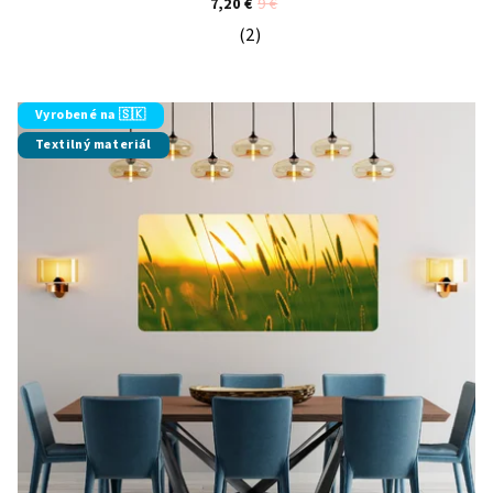
7,20 €
9 €
(2)
Priemerné hodnotenie produktu je 5
Vyrobené na 🇸🇰
Textilný materiál