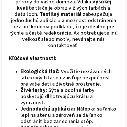
prírody do vašho domova. Vďaka
vysokej
kvalite
tlače je obraz v živých farbách a
detailoch.
Textilný materiál
zabezpečuje
jednoduchú aplikáciu a možnosť odstránenia
bez poškodenia podkladu, čo je ideálne pre
rýchle a časté redekorácie. Ak potrebujete inú
veľkosť alebo motív, neváhajte nás
kontaktovať.
Kľúčové vlastnosti:
Ekologická tlač:
Využitie nezávadných
latexových farieb zaisťuje bezpečnosť
pre vaše deti a životné prostredie.
Živé farby:
Sýte a odolné farby
poskytujú dlhotrvajúcu krásu a
výraznosť.
Jednoduchá aplikácia:
Nálepka sa ľahko
lepí na stenu a zároveň sa dá ľahko
odstrániť bez zanechania stôp.