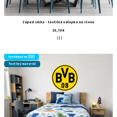
Západ slnka - textilná nálepka na stenu
35,70 €
(1)
Priemerné hodnotenie produktu je 5
Vyrobené na 🇸🇰
Textilný materiál