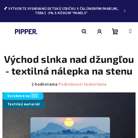
💕 VYTVORTE VYSNÍVANÚ DETSKÚ IZBIČKU S ČALÚNENÝMI PANELMI,
TERAZ -5% S KÓDOM "PANEL5"
Nákupn
Hľadať
Prihlásenie
Prejsť
na
obsah
Východ slnka nad džungľou
košík
- textilná nálepka na stenu
Priemerné
2 hodnotenia
Podrobnosti hodnotenia
hodnotenie
produktu
Vyrobené na 🇸🇰
je
Textilný materiál
5,0
z
5
hviezdičiek.