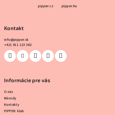
Z
pipper.cz
pipper.hu
á
p
ä
Kontakt
t
i
info
@
pipper.sk
e
+421 911 123 362
Informácie pre vás
O nás
Návody
Kontakty
PIPPER. klub