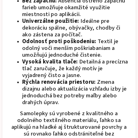
Bez zápachu:
Absencia ostrého zápachu
farieb umožňuje okamžité využitie
miestnosti po aplikácii.
Univerzálne použitie:
Ideálne pre
dekoráciu spálne, obývačky, chodby či
ako zástena za počítač.
Odolnosť proti poškodeniu:
Textil je
odolný voči menším poškriabaniam a
umožňujú jednoduché čistenie.
Vysoká kvalita tlače:
Detailná a precízna
tlač zaručuje, že každý motív je
vyjadrený čisto a jasne.
Rýchla renovácia priestoru:
Zmena
dizajnu alebo aktualizácia vzhľadu izby je
jednoduchá bez potreby maľby alebo
drahých úprav.
Samolepky sú vyrobené z kvalitného a
odolného textilného materiálu, ľahko sa
aplikujú na hladké aj štrukturované povrchy a
sú rovnako ľahko odstrániteľné bez