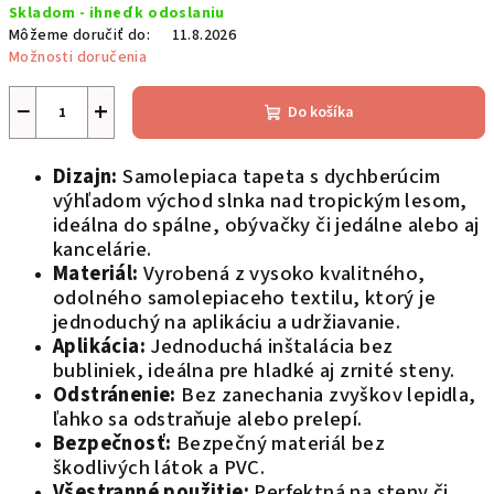
Skladom - ihneď k odoslaniu
cena:
Môžeme doručiť do:
11.8.2026
Možnosti doručenia
−
+
Do košíka
Dizajn:
Samolepiaca tapeta s dychberúcim
výhľadom východ slnka nad tropickým lesom,
ideálna do spálne, obývačky či jedálne alebo aj
kancelárie.
Materiál:
Vyrobená z vysoko kvalitného,
odolného samolepiaceho textilu, ktorý je
jednoduchý na aplikáciu a udržiavanie.
Aplikácia:
Jednoduchá inštalácia bez
bubliniek, ideálna pre hladké aj zrnité steny.
Odstránenie:
Bez zanechania zvyškov lepidla,
ľahko sa odstraňuje alebo prelepí.
Bezpečnosť:
Bezpečný materiál bez
škodlivých látok a PVC.
Všestranné použitie:
Perfektná na steny či