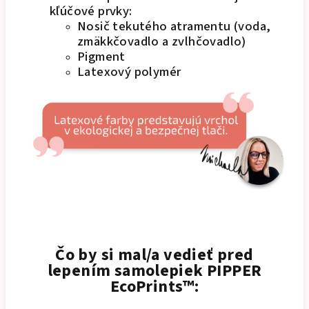
kľúčové prvky:
Nosič tekutého atramentu (voda,
zmäkkčovadlo a zvlhčovadlo)
Pigment
Latexový polymér
Čo by si mal/a vedieť pred
lepením samolepiek PIPPER
EcoPrints™: