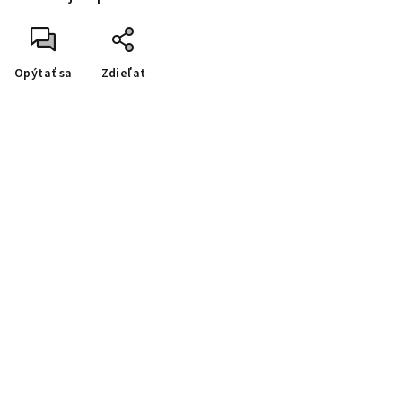
Opýtať sa
Zdieľať