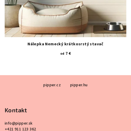
Nálepka Nemecký krátkosrstý stavač
7 €
od
Z
pipper.cz
pipper.hu
á
p
ä
Kontakt
t
i
info
@
pipper.sk
e
+421 911 123 362