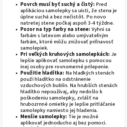
Povrch musí byť suchý a čistý:
Pred
aplikáciou samolepky sa uisti, že stena je
úplne suchá a bez nečistôt. Po novo
natretej stene počkaj aspoň 3-4 týždne.
Pozor na typ farby na stene:
Vyhni sa
farbám s latexom alebo umývateľným
farbám, ktoré môžu znižovať priľnavosť
samolepiek.
Pri veľkých kruhových samolepkách:
Je
lepšie aplikovať samolepku s pomocou
inej osoby pre rovnomerné prilepenie.
Použitie hladítka:
Na hladkých stenách
použi hladítko na odstránenie
vzduchových bublín. Na hrubších stenách
hladítko nepoužívaj, aby nedošlo k
poškodeniu samolepky, zvlášť na
hrubozrnné omietky je lepšie pritláčanie
samolepky namiesto jej hladenia.
Menšie samolepky:
Tie je možné
aplikovať jednoducho aj bez pomoci.