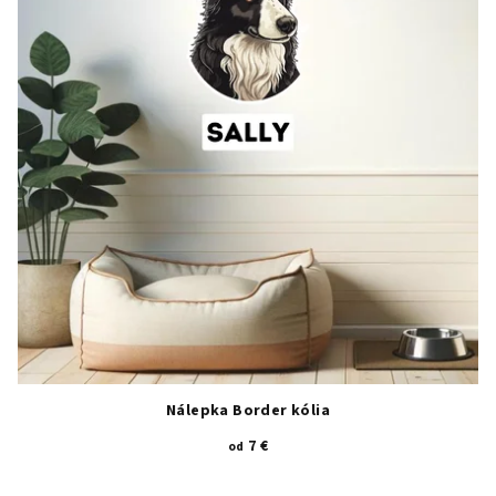
Nálepka Border kólia
7 €
od