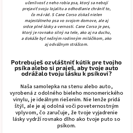
učenlivosť z neho robia psa, ktorý sa nebojí
prejaviť svoju lojalitu a odhodlanie chrániť to,
čo má rád. S Cane Corso získaš nielen
majestátneho psa vo svojom domove, ale aj
srdce plné lásky a vernosti. Cane Corso je pes,
ktorý je rovnako silný na tele, ako aj na duchu,
a dokáže byť nežným rodinným miláčikom, ako
aj odvážnym strážcom.
Potrebuješ ozvláštniť kútik pre tvojho
psíka alebo si praješ, aby tvoje auto
odrážalo tvoju lásku k psíkovi?
Naša samolepka na stenu alebo auto,
vyrobená z odolného bieleho monomerického
vinylu, je ideálnym riešením. Nie lenže pridá
štýl, ale je aj odolná voči poveternostným
vplyvom, čo zaručuje, že tvoje vyjadrenie
lásky vydrží rovnako dlho ako tvoje puto so
psíkom.