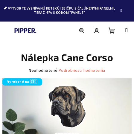
💕 VYTVORTE VYSNÍVANÚ DETSKÚ IZBIČKU S ČALÚNENÝMI PANELMI,
TERAZ -5% S KÓDOM "PANEL5"
Nákupn
Hľadať
Prihlásenie
Prejsť
na
obsah
Nálepka Cane Corso
košík
Priemerné
Neohodnotené
Podrobnosti hodnotenia
hodnotenie
produktu
Vyrobené na 🇸🇰
je
0,0
z
5
hviezdičiek.