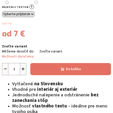
?
NÁLEPKA S TEXTOM
od 7 €
od
7 €
Jednotková
Zvoľte variant
cena:
Môžeme doručiť do:
Zvoľte variant
Možnosti doručenia
−
+
Do košíka
Vytlačené
na Slovensku
Vhodné pre
interiér aj exteriér
Jednoduché nalepenie a odstránenie
bez
zanechania stôp
Možnosť
vlastného textu
– ideálne pre meno
tvojho psíka