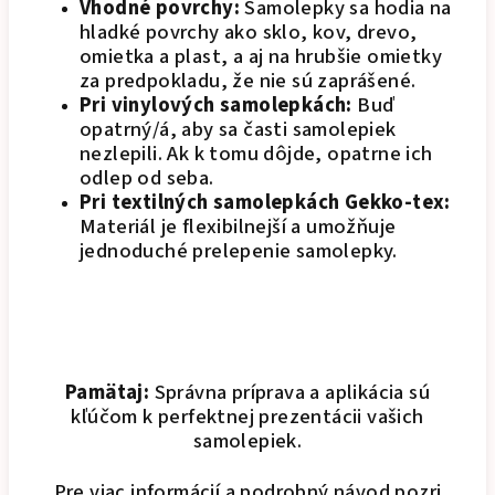
Vhodné povrchy:
Samolepky sa hodia na
hladké povrchy ako sklo, kov, drevo,
omietka a plast, a aj na hrubšie omietky
za predpokladu, že nie sú zaprášené.
Pri vinylových samolepkách:
Buď
opatrný/á, aby sa časti samolepiek
nezlepili. Ak k tomu dôjde, opatrne ich
odlep od seba.
Pri textilných samolepkách Gekko-tex:
Materiál je flexibilnejší a umožňuje
jednoduché prelepenie samolepky.
Pamätaj:
Správna príprava a aplikácia sú
kľúčom k perfektnej prezentácii vašich
samolepiek.
Pre viac informácií a podrobný návod pozri