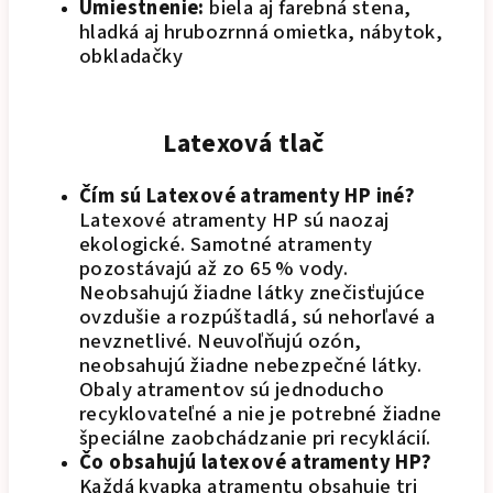
Umiestnenie:
biela aj farebná stena,
hladká aj hrubozrnná omietka, nábytok,
obkladačky
Latexová tlač
Čím sú Latexové atramenty HP iné?
Latexové atramenty HP sú naozaj
ekologické. Samotné atramenty
pozostávajú až zo 65 % vody.
Neobsahujú žiadne látky znečisťujúce
ovzdušie a rozpúštadlá, sú nehorľavé a
nevznetlivé. Neuvoľňujú ozón,
neobsahujú žiadne nebezpečné látky.
Obaly atramentov sú jednoducho
recyklovateľné a nie je potrebné žiadne
špeciálne zaobchádzanie pri recyklácií.
Čo obsahujú latexové atramenty HP?
Každá kvapka atramentu obsahuje tri