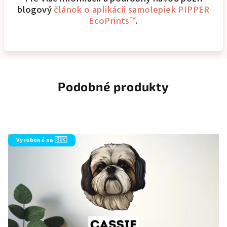
blogový
článok o aplikácii samolepiek PIPPER
EcoPrints™
.
Podobné produkty
Vyrobené na 🇸🇰