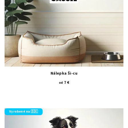
Nálepka Ši-cu
7 €
od
Vyrobené na 🇸🇰