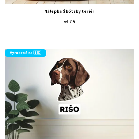
Nálepka Škótsky teriér
7 €
od
Vyrobené na 🇸🇰