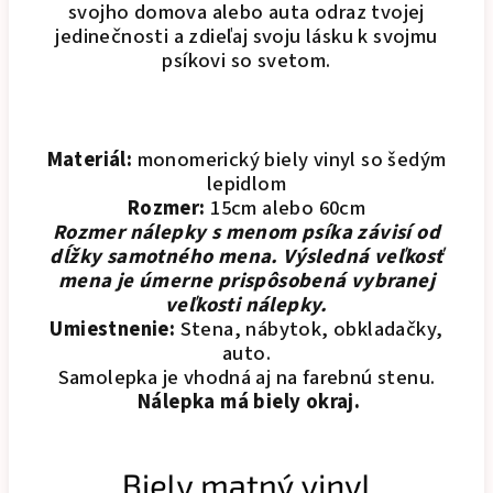
svojho domova alebo auta odraz tvojej
jedinečnosti a zdieľaj svoju lásku k svojmu
psíkovi so svetom.
Materiál:
monomerický biely vinyl so šedým
lepidlom
Rozmer:
15cm alebo 60cm
Rozmer nálepky s menom psíka závisí od
dĺžky samotného mena. Výsledná veľkosť
mena je úmerne prispôsobená vybranej
veľkosti nálepky.
Umiestnenie:
Stena, nábytok, obkladačky,
auto.
Samolepka je vhodná aj na farebnú stenu.
Nálepka má biely okraj.