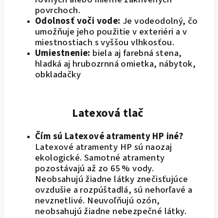
povrchoch.
Odolnosť voči vode:
Je vodeodolný, čo
umožňuje jeho použitie v exteriéri a v
miestnostiach s vyššou vlhkosťou.
Umiestnenie:
biela aj farebná stena,
hladká aj hrubozrnná omietka, nábytok,
obkladačky
Latexová tlač
Čím sú Latexové atramenty HP iné?
Latexové atramenty HP sú naozaj
ekologické. Samotné atramenty
pozostávajú až zo 65 % vody.
Neobsahujú žiadne látky znečisťujúce
ovzdušie a rozpúštadlá, sú nehorľavé a
nevznetlivé. Neuvoľňujú ozón,
neobsahujú žiadne nebezpečné látky.