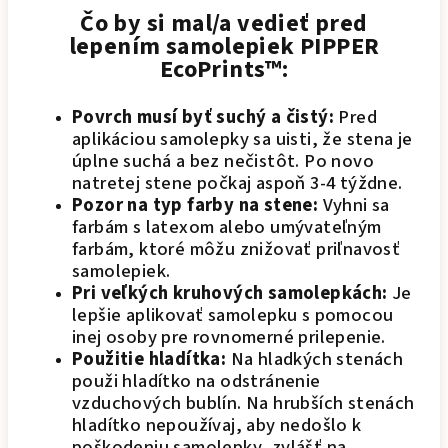
Čo by si mal/a vedieť pred
lepením samolepiek PIPPER
EcoPrints™:
Povrch musí byť suchý a čistý:
Pred
aplikáciou samolepky sa uisti, že stena je
úplne suchá a bez nečistôt. Po novo
natretej stene počkaj aspoň 3-4 týždne.
Pozor na typ farby na stene:
Vyhni sa
farbám s latexom alebo umývateľným
farbám, ktoré môžu znižovať priľnavosť
samolepiek.
Pri veľkých kruhových samolepkách:
Je
lepšie aplikovať samolepku s pomocou
inej osoby pre rovnomerné prilepenie.
Použitie hladítka:
Na hladkých stenách
použi hladítko na odstránenie
vzduchových bublín. Na hrubších stenách
hladítko nepoužívaj, aby nedošlo k
poškodeniu samolepky, zvlášť na