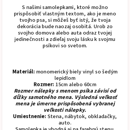
S našimi samolepkami, ktoré možno
prispôsobiť vlastným textom, ako je meno
tvojho psa, si môžeš byť istý, že tvoja
dekorácia bude naozaj osobitá. Urob zo
svojho domova alebo auta odraz tvojej
jedinečnosti a zdieľaj svoju lásku k svojmu
psíkovi so svetom.
Materiál:
monomerický biely vinyl so šedým
lepidlom
Rozmer:
15cm alebo 60cm
Rozmer nálepky s menom psíka závisí od
dĺžky samotného mena. Výsledná veľkosť
mena je úmerne prispôsobená vybranej
veľkosti nálepky.
Umiestnenie:
Stena, nábytok, obkladačky,
auto.
Samolepka je vhodná aj na farebnú stenu.