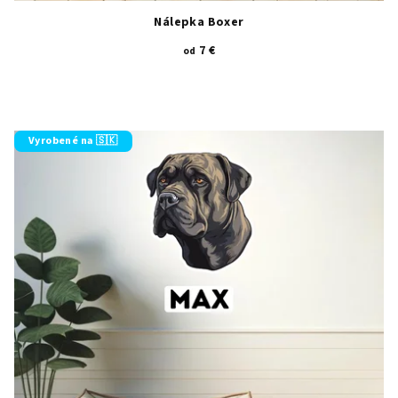
Nálepka Boxer
7 €
od
Vyrobené na 🇸🇰