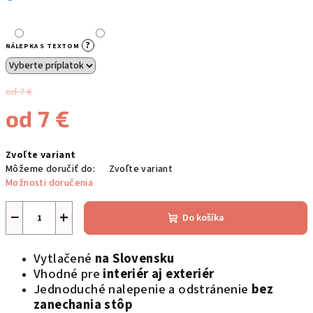
?
NÁLEPKA S TEXTOM
od 7 €
od
7 €
Jednotková
Zvoľte variant
cena:
Môžeme doručiť do:
Zvoľte variant
Možnosti doručenia
−
+
Do košíka
Vytlačené
na Slovensku
Vhodné pre
interiér aj exteriér
Jednoduché nalepenie a odstránenie
bez
zanechania stôp