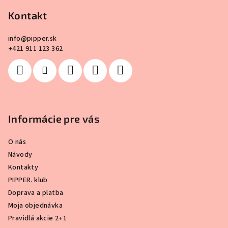
ä
Kontakt
t
i
info
@
pipper.sk
e
+421 911 123 362
Informácie pre vás
O nás
Návody
Kontakty
PIPPER. klub
Doprava a platba
Moja objednávka
Pravidlá akcie 2+1