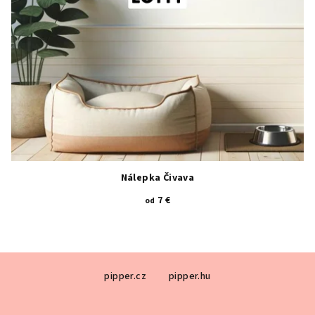
Nálepka Čivava
7 €
od
Z
pipper.cz
pipper.hu
á
p