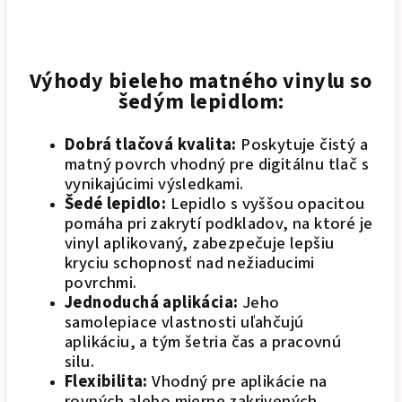
Výhody bieleho matného vinylu so
šedým lepidlom:
Dobrá tlačová kvalita:
Poskytuje čistý a
matný povrch vhodný pre digitálnu tlač s
vynikajúcimi výsledkami.
Šedé lepidlo:
Lepidlo s vyššou opacitou
pomáha pri zakrytí podkladov, na ktoré je
vinyl aplikovaný, zabezpečuje lepšiu
kryciu schopnosť nad nežiaducimi
povrchmi.
Jednoduchá aplikácia:
Jeho
samolepiace vlastnosti uľahčujú
aplikáciu, a tým šetria čas a pracovnú
silu.
Flexibilita:
Vhodný pre aplikácie na
rovných alebo mierne zakrivených