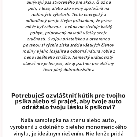
ukrývajú psa stvoreného pre akciu, či už na
poli, v lese, alebo ako verný spoločník na
rodinných výletoch. Tento energický a
odhodlaný pes je živým príkladom, že práca
môže byť zábavou – neúnavne sleduje každý
pohyb, pripravený nasadiť všetky svoje
zručnosti. Svojou priateľskou a otvorenou
povahou si rýchlo získa srdcia všetkých členov
rodiny a jeho loajalita a ochotná nátura robia z
neho ideálneho strážcu. Nemecký krátkosrstý
stavač nie je len pes, ale aj partner pre aktívny
život plný dobrodružstiev.
Potrebuješ ozvláštniť kútik pre tvojho
psíka alebo si praješ, aby tvoje auto
odrážalo tvoju lásku k psíkovi?
Naša samolepka na stenu alebo auto,
vyrobená z odolného bieleho monomerického
vinylu, je ideálnym riešením. Nie lenže pridá