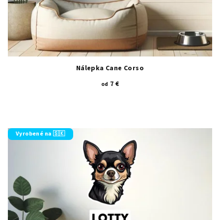
Nálepka Cane Corso
7 €
od
Vyrobené na 🇸🇰