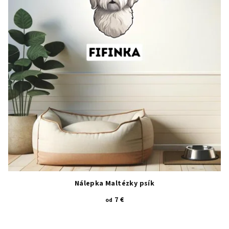
Nálepka Maltézky psík
7 €
od