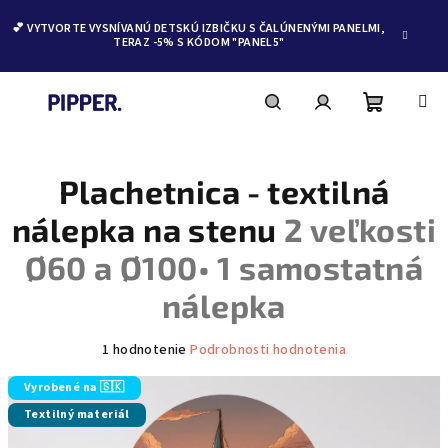
💕 VYTVORTE VYSNÍVANÚ DETSKÚ IZBIČKU S ČALÚNENÝMI PANELMI,
TERAZ -5% S KÓDOM "PANEL5"
Nákupn
Hľadať
Prihlásenie
Prejsť
na
obsah
Plachetnica - textilná
košík
nálepka na stenu
2 veľkosti
Ø60 a Ø100• 1 samostatná
nálepka
Priemerné
1 hodnotenie
Podrobnosti hodnotenia
hodnotenie
produktu
Vyrobené na 🇸🇰
je
Textilný materiál
5,0