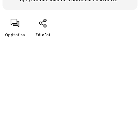
Opýtať sa
Zdieľať