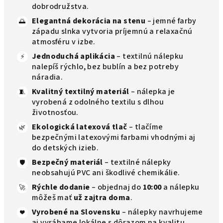
dobrodružstva.
Elegantná dekorácia na stenu
– jemné farby
🌅
západu slnka vytvoria príjemnú a relaxačnú
atmosféru v izbe.
Jednoduchá aplikácia
– textilnú nálepku
⚡
nalepíš rýchlo, bez bublín a bez potreby
náradia.
Kvalitný textilný materiál
– nálepka je
🧵
vyrobená z odolného textilu s dlhou
životnosťou.
Ekologická latexová tlač
– tlačíme
🌿
bezpečnými latexovými farbami vhodnými aj
do detských izieb.
Bezpečný materiál
– textilné nálepky
🛡️
neobsahujú PVC ani škodlivé chemikálie.
Rýchle dodanie
– objednaj do
10:00
a nálepku
🚀
môžeš mať
už zajtra doma
.
Vyrobené na Slovensku
– nálepky navrhujeme
❤️
aj vyrábame lokálne s dôrazom na kvalitu.