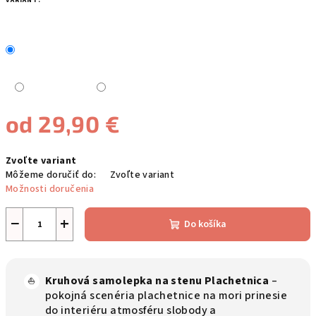
VARIANT:
od
29,90 €
Jednotková
Zvoľte variant
cena:
Môžeme doručiť do:
Zvoľte variant
Možnosti doručenia
−
+
Do košíka
Kruhová samolepka na stenu Plachetnica
–
⛵
pokojná scenéria plachetnice na mori prinesie
do interiéru atmosféru slobody a