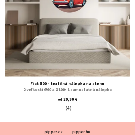
Fiat 500 - textilná nálepka na stenu
2 veľkosti Ø60 a Ø100• 1 samostatná nálepka
29,90 €
od
(4)
Priemerné hodnotenie produktu je 5
Z
pipper.cz
pipper.hu
á