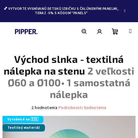
💕 VYTVORTE VYSNÍVANÚ DETSKÚ IZBIČKU S ČALÚNENÝMI PANELMI,
TERAZ -5% S KÓDOM "PANEL5"
Nákupn
Hľadať
Prihlásenie
Prejsť
na
obsah
Východ slnka - textilná
košík
nálepka na stenu
2 veľkosti
Ø60 a Ø100• 1 samostatná
nálepka
Priemerné
2 hodnotenia
Podrobnosti hodnotenia
hodnotenie
produktu
Vyrobené na 🇸🇰
je
Textilný materiál
5,0