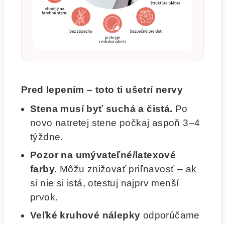
Pred lepením – toto ti ušetrí nervy
Stena musí byť suchá a čistá.
Po
novo natretej stene počkaj aspoň 3–4
týždne.
Pozor na umývateľné/latexové
farby.
Môžu znižovať priľnavosť – ak
si nie si istá, otestuj najprv menší
prvok.
Veľké kruhové nálepky
odporúčame