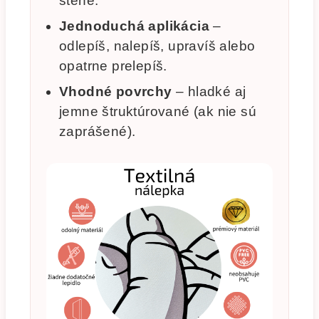
stene.
Jednoduchá aplikácia
–
odlepíš, nalepíš, upravíš alebo
opatrne prelepíš.
Vhodné povrchy
– hladké aj
jemne štruktúrované (ak nie sú
zaprášené).