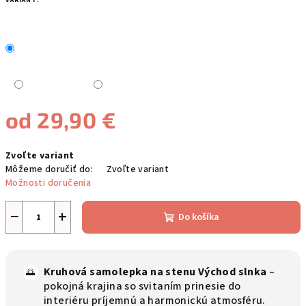
VARIANT:
od
29,90 €
Jednotková
Zvoľte variant
cena:
Môžeme doručiť do:
Zvoľte variant
Možnosti doručenia
−
+
Do košíka
Kruhová samolepka na stenu Východ slnka
–
🌅
pokojná krajina so svitaním prinesie do
interiéru príjemnú a harmonickú atmosféru.