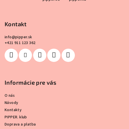
á
p
ä
Kontakt
t
i
info
@
pipper.sk
e
+421 911 123 362
Informácie pre vás
O nás
Návody
Kontakty
PIPPER. klub
Doprava a platba