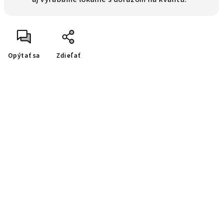
Opýtať sa
Zdieľať