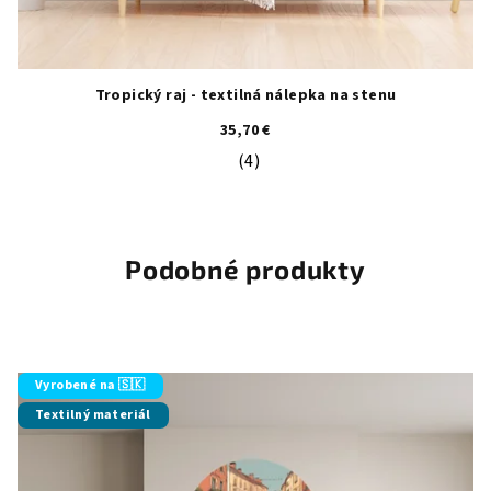
Tropický raj - textilná nálepka na stenu
35,70 €
(4)
Priemerné hodnotenie produktu je 5
Podobné produkty
Vyrobené na 🇸🇰
Textilný materiál