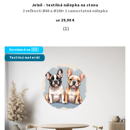
Jeleň - textilná nálepka na stenu
2 veľkosti Ø60 a Ø100• 1 samostatná nálepka
29,90 €
od
(1)
Priemerné hodnotenie produktu je 5
Vyrobené na 🇸🇰
Textilný materiál