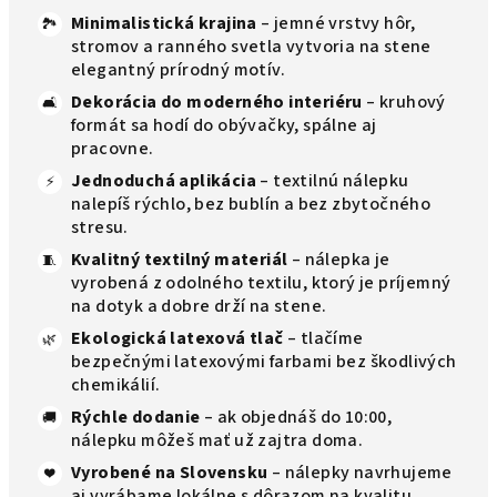
Minimalistická krajina
– jemné vrstvy hôr,
🏞️
stromov a ranného svetla vytvoria na stene
elegantný prírodný motív.
Dekorácia do moderného interiéru
– kruhový
🛋️
formát sa hodí do obývačky, spálne aj
pracovne.
Jednoduchá aplikácia
– textilnú nálepku
⚡
nalepíš rýchlo, bez bublín a bez zbytočného
stresu.
Kvalitný textilný materiál
– nálepka je
🧵
vyrobená z odolného textilu, ktorý je príjemný
na dotyk a dobre drží na stene.
Ekologická latexová tlač
– tlačíme
🌿
bezpečnými latexovými farbami bez škodlivých
chemikálií.
Rýchle dodanie
– ak objednáš do 10:00,
🚚
nálepku môžeš mať už zajtra doma.
Vyrobené na Slovensku
– nálepky navrhujeme
❤️
aj vyrábame lokálne s dôrazom na kvalitu.