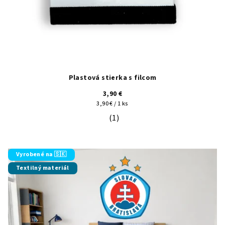
Plastová stierka s filcom
3,90 €
Jednotková
3,90 € / 1 ks
cena:
(1)
Priemerné hodnotenie produktu je 5
Vyrobené na 🇸🇰
Textilný materiál