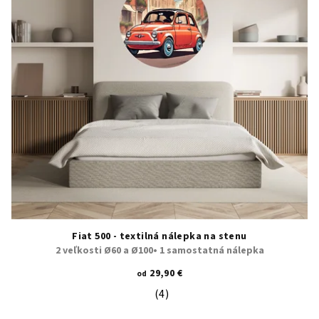
Fiat 500 - textilná nálepka na stenu
2 veľkosti Ø60 a Ø100• 1 samostatná nálepka
29,90 €
od
(4)
Priemerné hodnotenie produktu je 5