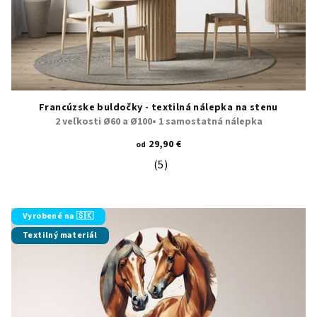
Francúzske buldočky - textilná nálepka na stenu
2 veľkosti Ø60 a Ø100• 1 samostatná nálepka
29,90 €
od
(5)
Priemerné hodnotenie produktu je 5
Vyrobené na 🇸🇰
Textilný materiál