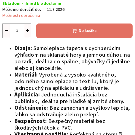
Skladom - ihneď k odoslaniu
cena:
Môžeme doručiť do:
11.8.2026
Možnosti doručenia
−
+
Do košíka
Dizajn:
Samolepiaca tapeta s dychberúcim
výhľadom na sklanaté hory a jemnou dúhou na
pozadí, ideálna do spálne, obývačky či jedálne
alebo aj kancelárie.
Materiál:
Vyrobená z vysoko kvalitného,
odolného samolepiaceho textilu, ktorý je
jednoduchý na aplikáciu a udržiavanie.
Aplikácia:
Jednoduchá inštalácia bez
bubliniek, ideálna pre hladké aj zrnité steny.
Odstránenie:
Bez zanechania zvyškov lepidla,
ľahko sa odstraňuje alebo prelepí.
Bezpečnosť:
Bezpečný materiál bez
škodlivých látok a PVC.
Všestranné použitie:
Perfektná na steny či