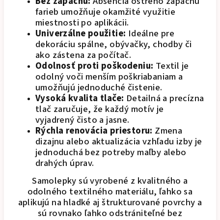
Bez zápachu:
Absencia ostrého zápachu
farieb umožňuje okamžité využitie
miestnosti po aplikácii.
Univerzálne použitie:
Ideálne pre
dekoráciu spálne, obývačky, chodby či
ako zástena za počítač.
Odolnosť proti poškodeniu:
Textil je
odolný voči menším poškriabaniam a
umožňujú jednoduché čistenie.
Vysoká kvalita tlače:
Detailná a precízna
tlač zaručuje, že každý motív je
vyjadrený čisto a jasne.
Rýchla renovácia priestoru:
Zmena
dizajnu alebo aktualizácia vzhľadu izby je
jednoduchá bez potreby maľby alebo
drahých úprav.
Samolepky sú vyrobené z kvalitného a
odolného textilného materiálu, ľahko sa
aplikujú na hladké aj štrukturované povrchy a
sú rovnako ľahko odstrániteľné bez