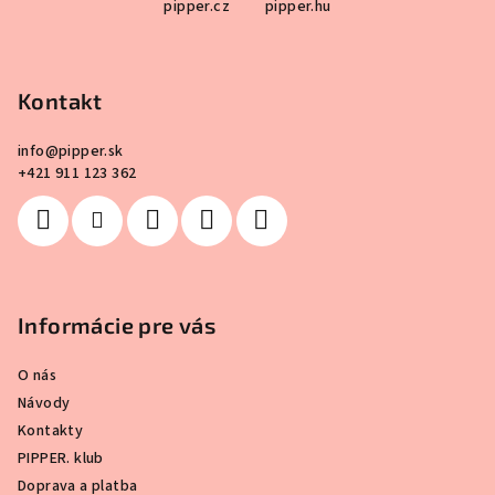
pipper.cz
pipper.hu
á
p
ä
Kontakt
t
i
info
@
pipper.sk
e
+421 911 123 362
Informácie pre vás
O nás
Návody
Kontakty
PIPPER. klub
Doprava a platba