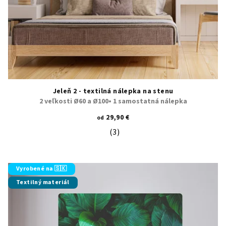
Jeleň 2 - textilná nálepka na stenu
2 veľkosti Ø60 a Ø100• 1 samostatná nálepka
29,90 €
od
(3)
Priemerné hodnotenie produktu je 5
Vyrobené na 🇸🇰
Textilný materiál