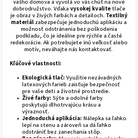
vašho domova a vyvolá vo vás chúť na nové
dobrodružstvo. Vďaka
vysokej kvalite
tlače
je obraz v živých farbách a detailoch.
Textilný
materiál
zabezpečuje jednoduchú aplikáciu a
možnosť odstránenia bez poškodenia
podkladu, čo je ideálne pre rýchle a časté
redekorácie. Ak potrebujete inú veľkosť alebo
motív, neváhajte nás kontaktovať.
Kľúčové vlastnosti:
Ekologická tlač:
Využitie nezávadných
latexových farieb zaisťuje bezpečnosť
pre vaše deti a životné prostredie.
Živé farby:
Sýte a odolné farby
poskytujú dlhotrvajúcu krásu a
výraznosť.
Jednoduchá aplikácia:
Nálepka sa ľahko
lepí na stenu a zároveň sa dá ľahko
odstrániť bez zanechania stôp.