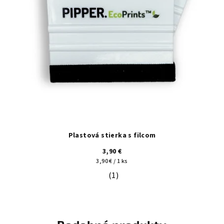
Plastová stierka s filcom
3,90 €
Jednotková
3,90 € / 1 ks
cena:
(1)
Priemerné hodnotenie produktu je 5