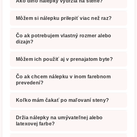
Ako dlho nálepky vydržia na stene?
Môžem si nálepku prilepiť viac než raz?
Čo ak potrebujem vlastný rozmer alebo
dizajn?
Môžem ich použiť aj v prenajatom byte?
Čo ak chcem nálepku v inom farebnom
prevedení?
Koľko mám čakať po maľovaní steny?
Držia nálepky na umývateľnej alebo
latexovej farbe?