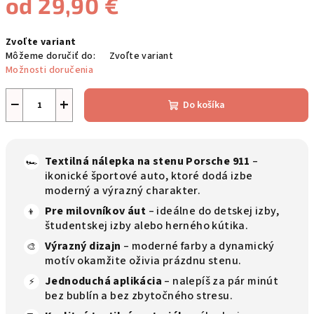
od
29,90 €
Jednotková
Zvoľte variant
cena:
Môžeme doručiť do:
Zvoľte variant
Možnosti doručenia
−
+
Do košíka
Textilná nálepka na stenu Porsche 911
–
🏎️
ikonické športové auto, ktoré dodá izbe
moderný a výrazný charakter.
Pre milovníkov áut
– ideálne do detskej izby,
👦
študentskej izby alebo herného kútika.
Výrazný dizajn
– moderné farby a dynamický
🎨
motív okamžite oživia prázdnu stenu.
Jednoduchá aplikácia
– nalepíš za pár minút
⚡
bez bublín a bez zbytočného stresu.