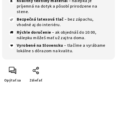
Kvalitný textilný materiál
– nálepka je
🧵
príjemná na dotyk a pôsobí prirodzene na
stene.
Bezpečná latexová tlač
– bez zápachu,
🌿
vhodné aj do interiéru.
Rýchle doručenie
– ak objednáš do 10:00,
🚚
nálepku môžeš mať už zajtra doma.
Vyrobené na Slovensku
– tlačíme a vyrábame
❤️
lokálne s dôrazom na kvalitu.
Opýtať sa
Zdieľať