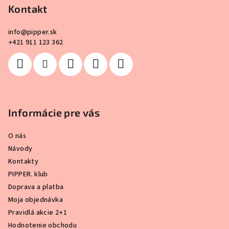
Kontakt
t
i
info
@
pipper.sk
e
+421 911 123 362
Informácie pre vás
O nás
Návody
Kontakty
PIPPER. klub
Doprava a platba
Moja objednávka
Pravidlá akcie 2+1
Hodnotenie obchodu