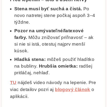
Stena musí byť suchá a čistá.
Po
novo natretej stene počkaj aspoň 3–4
týždne.
Pozor na umývateľné/latexové
farby.
Môžu znižovať priľnavosť – ak
si nie si istá, otestuj najprv menší
kúsok.
Hladká stena:
môžeš použiť hladítko
na bubliny.
Hrubšia omietka:
radšej
pritláčaj, nehlaď.
TU
nájdeš video návody na lepenie. Pre
viac detailov pozri aj
blogový článok
o
aplikácii.