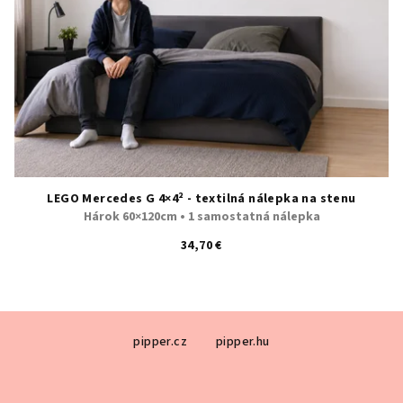
LEGO Mercedes G 4×4² - textilná nálepka na stenu
Hárok 60×120cm • 1 samostatná nálepka
34,70 €
Z
pipper.cz
pipper.hu
á
p
ä