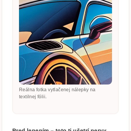
Reálna fotka vytlačenej nálepky na
textilnej fólii.
Pred lepením – toto ti ušetrí nervy