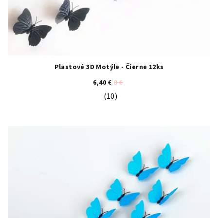
Plastové 3D Motýle - Čierne 12ks
6,40 €
8 €
(10)
Priemerné hodnotenie produktu je 4