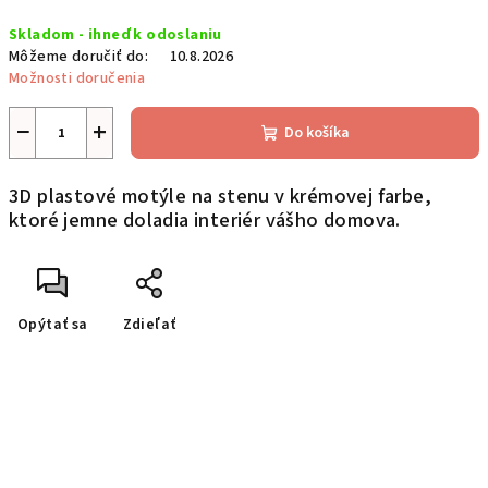
Jednotková
Skladom - ihneď k odoslaniu
cena:
Môžeme doručiť do:
10.8.2026
Možnosti doručenia
−
+
Do košíka
3D plastové motýle na stenu v krémovej farbe,
ktoré jemne doladia interiér vášho domova.
Opýtať sa
Zdieľať