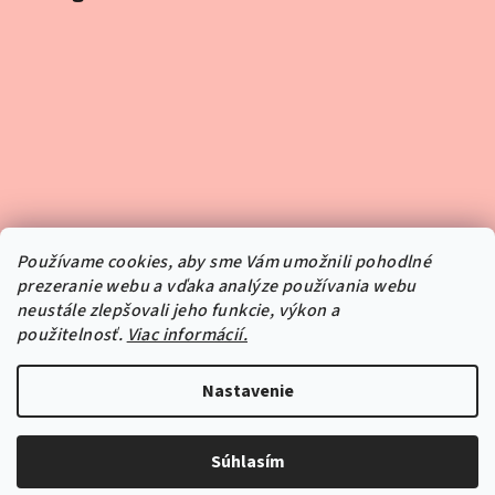
Používame cookies, aby sme Vám umožnili pohodlné
prezeranie webu a vďaka analýze používania webu
neustále zlepšovali jeho funkcie, výkon a
použitelnosť.
Viac informácií.
Sledovať na Instagrame
Nastavenie
Copyright 2026
Pipper.sk
. Všetky práva vyhradené.
Súhlasím
Vytvoril Shoptet