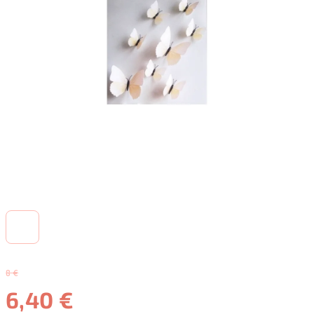
8 €
6,40 €