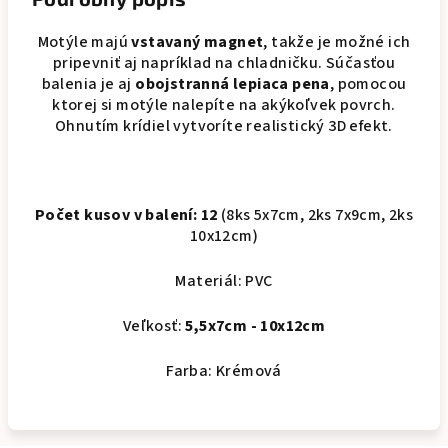
Motýle majú
vstavaný magnet
, takže je možné ich
pripevniť aj napríklad na chladničku. Súčasťou
balenia je aj
obojstranná lepiaca pena
, pomocou
ktorej si motýle nalepíte na akýkoľvek povrch.
Ohnutím krídiel vytvoríte realistický 3D efekt.
Počet kusov v balení: 12
(8ks 5x7cm, 2ks 7x9cm, 2ks
10x12cm)
Materiál: PVC
Veľkosť:
5,5x7cm - 10x12cm
Farba: Krémová