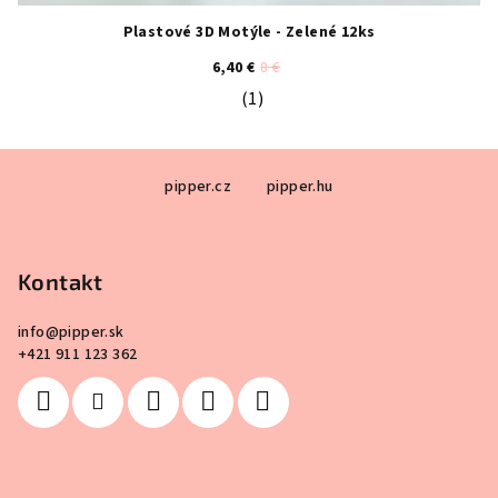
Plastové 3D Motýle - Zelené 12ks
6,40 €
8 €
(1)
Priemerné hodnotenie produktu je 5
Z
pipper.cz
pipper.hu
á
p
ä
Kontakt
t
i
info
@
pipper.sk
e
+421 911 123 362