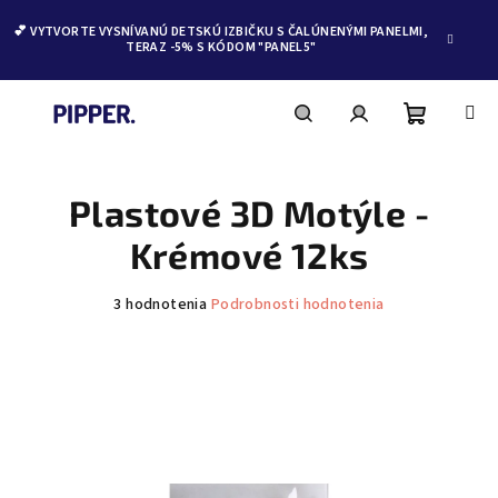
💕 VYTVORTE VYSNÍVANÚ DETSKÚ IZBIČKU S ČALÚNENÝMI PANELMI,
TERAZ -5% S KÓDOM "PANEL5"
Nákupn
Hľadať
Prihlásenie
Prejsť
na
obsah
Plastové 3D Motýle -
košík
Krémové 12ks
Priemerné
3 hodnotenia
Podrobnosti hodnotenia
hodnotenie
produktu
je
5,0
z
5
hviezdičiek.