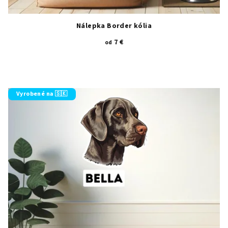
Nálepka Border kólia
7 €
od
Vyrobené na 🇸🇰