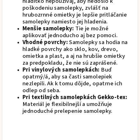
hladítko nepoužívaj, aby nedošlo k
poškodeniu samolepky, zvlášť na
hrubozrnné omietky je lepšie pritláčanie
samolepky namiesto jej hladenia.
Menšie samolepky:
Tie je možné
aplikovať jednoducho aj bez pomoci.
Vhodné povrchy:
Samolepky sa hodia na
hladké povrchy ako sklo, kov, drevo,
omietka a plast, a aj na hrubšie omietky
za predpokladu, že nie sú zaprášené.
Pri vinylových samolepkách:
Buď
opatrný/á, aby sa časti samolepiek
nezlepili. Ak k tomu dôjde, opatrne ich
odlep od seba.
Pri textilných samolepkách Gekko-tex:
Materiál je flexibilnejší a umožňuje
jednoduché prelepenie samolepky.