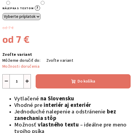
?
NÁLEPKA S TEXTOM
od 7 €
od
7 €
Jednotková
Zvoľte variant
cena:
Môžeme doručiť do:
Zvoľte variant
Možnosti doručenia
−
+
Do košíka
Vytlačené
na Slovensku
Vhodné pre
interiér aj exteriér
Jednoduché nalepenie a odstránenie
bez
zanechania stôp
Možnosť
vlastného textu
– ideálne pre meno
tvojho psíka