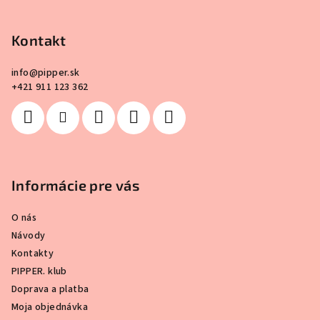
p
ä
Kontakt
t
i
info
@
pipper.sk
e
+421 911 123 362
Informácie pre vás
O nás
Návody
Kontakty
PIPPER. klub
Doprava a platba
Moja objednávka