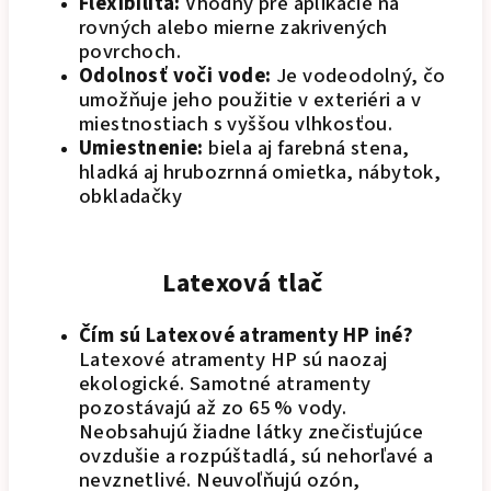
Flexibilita:
Vhodný pre aplikácie na
rovných alebo mierne zakrivených
povrchoch.
Odolnosť voči vode:
Je vodeodolný, čo
umožňuje jeho použitie v exteriéri a v
miestnostiach s vyššou vlhkosťou.
Umiestnenie:
biela aj farebná stena,
hladká aj hrubozrnná omietka, nábytok,
obkladačky
Latexová tlač
Čím sú Latexové atramenty HP iné?
Latexové atramenty HP sú naozaj
ekologické. Samotné atramenty
pozostávajú až zo 65 % vody.
Neobsahujú žiadne látky znečisťujúce
ovzdušie a rozpúštadlá, sú nehorľavé a
nevznetlivé. Neuvoľňujú ozón,