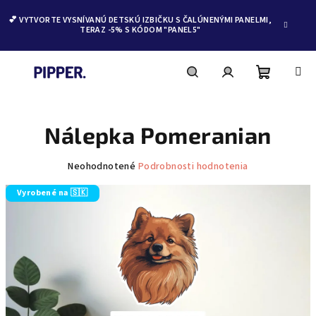
💕 VYTVORTE VYSNÍVANÚ DETSKÚ IZBIČKU S ČALÚNENÝMI PANELMI,
TERAZ -5% S KÓDOM "PANEL5"
Nákupn
Hľadať
Prihlásenie
Prejsť
na
obsah
Nálepka Pomeranian
košík
Priemerné
Neohodnotené
Podrobnosti hodnotenia
hodnotenie
produktu
Vyrobené na 🇸🇰
je
0,0
z
5
hviezdičiek.