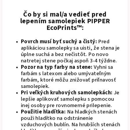
Čo by si mal/a vedieť pred
lepením samolepiek PIPPER
EcoPrints™:
Povrch musí byť suchý a čistý:
Pred
aplikáciou samolepky sa uisti, že stena je
úplne suchá a bez nečistôt. Po novo
natretej stene počkaj aspoň 3-4 týždne.
Pozor na typ farby na stene:
Vyhni sa
farbám s latexom alebo umývateľným
farbám, ktoré môžu znižovať priľnavosť
samolepiek.
Pri veľkých kruhových samolepkách:
Je
lepšie aplikovať samolepku s pomocou
inej osoby pre rovnomerné prilepenie.
Použitie hladítka:
Na hladkých stenách
použi hladítko na odstránenie
vzduchových bublín. Na hrubších stenách