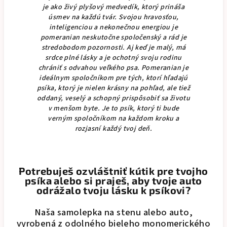
je ako živý plyšový medvedík, ktorý prináša
úsmev na každú tvár. Svojou hravosťou,
inteligenciou a nekonečnou energiou je
pomeranian neskutočne spoločenský a rád je
stredobodom pozornosti.
Aj keď je malý, má
srdce plné lásky a je ochotný svoju rodinu
chrániť s odvahou veľkého psa. Pomeranian je
ideálnym spoločníkom pre tých, ktorí hľadajú
psíka, ktorý je nielen krásny na pohľad, ale tiež
oddaný, veselý a schopný prispôsobiť sa životu
v menšom byte. Je to psík, ktorý ti bude
verným spoločníkom na každom kroku a
rozjasní každý tvoj deň.
Potrebuješ ozvláštniť kútik pre tvojho
psíka alebo si praješ, aby tvoje auto
odrážalo tvoju lásku k psíkovi?
Naša samolepka na stenu alebo auto,
vyrobená z odolného bieleho monomerického