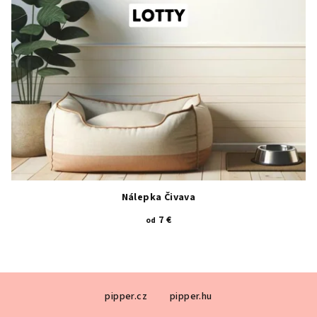
Nálepka Čivava
7 €
od
Z
pipper.cz
pipper.hu
á