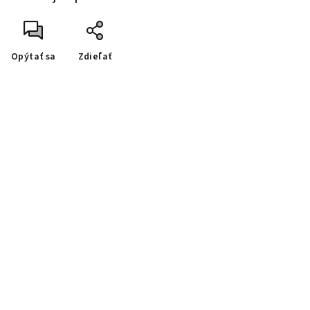
Opýtať sa
Zdieľať