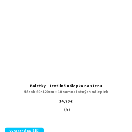
Baletky - textilná nálepka na stenu
Hárok 60×120cm • 10 samostatných nálepiek
34,70 €
(5)
Priemerné hodnotenie produktu je 5
Vyrobené na 🇸🇰