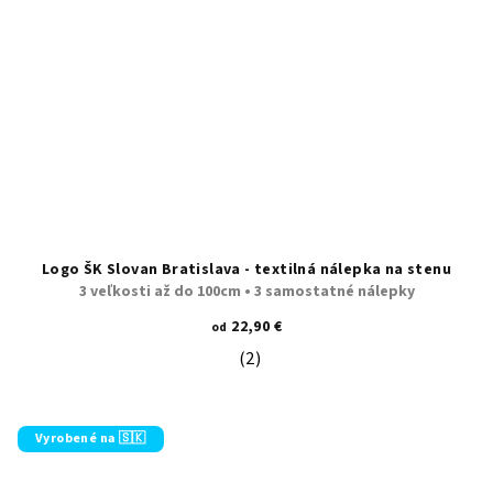
Logo ŠK Slovan Bratislava - textilná nálepka na stenu
3 veľkosti až do 100cm • 3 samostatné nálepky
22,90 €
od
(2)
Priemerné hodnotenie produktu je 5
Vyrobené na 🇸🇰