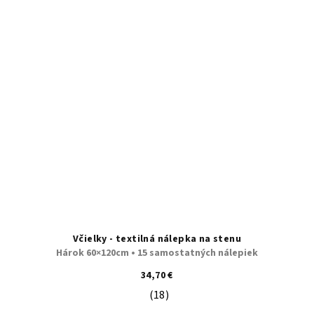
Včielky - textilná nálepka na stenu
Hárok 60×120cm • 15 samostatných nálepiek
34,70 €
(18)
Priemerné hodnotenie produktu je 5