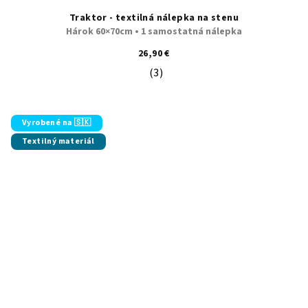
Traktor - textilná nálepka na stenu
Hárok 60×70cm • 1 samostatná nálepka
26,90 €
(3)
Priemerné hodnotenie produktu je 5
Vyrobené na 🇸🇰
Textilný materiál