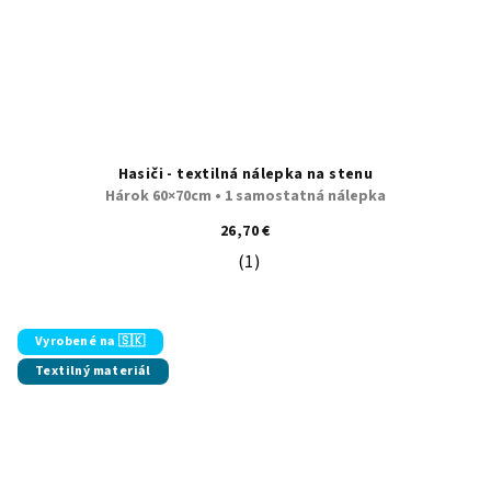
Hasiči - textilná nálepka na stenu
Hárok 60×70cm • 1 samostatná nálepka
26,70 €
(1)
Priemerné hodnotenie produktu je 5
Vyrobené na 🇸🇰
Textilný materiál