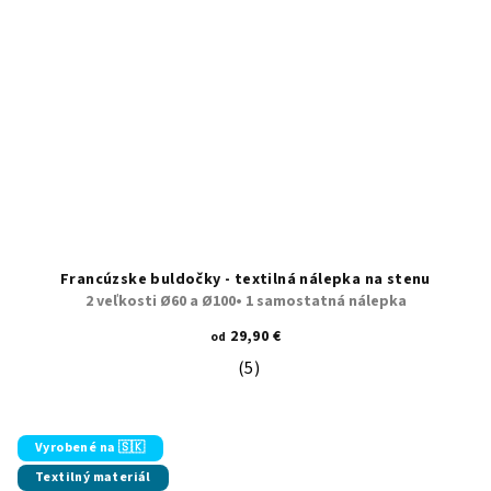
Francúzske buldočky - textilná nálepka na stenu
2 veľkosti Ø60 a Ø100• 1 samostatná nálepka
29,90 €
od
(5)
Priemerné hodnotenie produktu je 5
Vyrobené na 🇸🇰
Textilný materiál