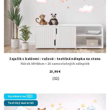
d
u
k
t
o
v
Zajačik s balónmi - ružová - textilná nálepka na stenu
Hárok 50×60cm • 23 samostatných nálepiek
23,90 €
(32)
Priemerné hodnotenie produktu je 5
Vyrobené na 🇸🇰
Textilný materiál