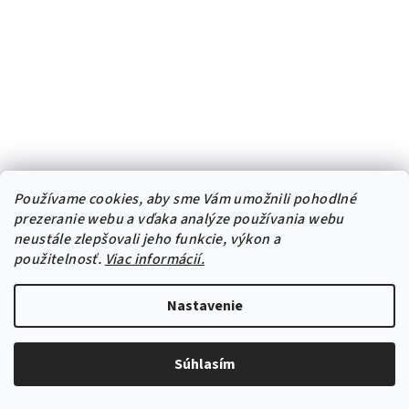
Používame cookies, aby sme Vám umožnili pohodlné
prezeranie webu a vďaka analýze používania webu
neustále zlepšovali jeho funkcie, výkon a
použitelnosť.
Viac informácií.
Nastavenie
Exotické vtáky - textilná nálepka na stenu
Súhlasím
Hárok 60×120cm • 7 samostatných nálepiek
34,70 €