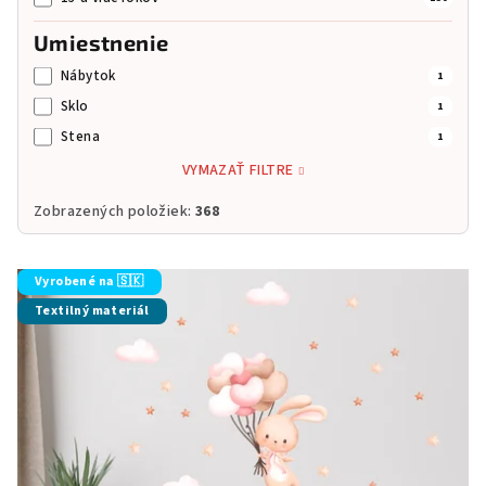
Umiestnenie
Nábytok
1
Sklo
1
Stena
1
VYMAZAŤ FILTRE
Zobrazených položiek:
368
V
Vyrobené na 🇸🇰
ý
Textilný materiál
p
i
s
p
r
o