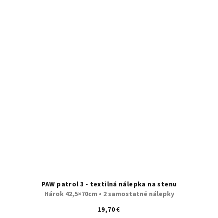
PAW patrol 3 - textilná nálepka na stenu
Hárok 42,5×70cm • 2 samostatné nálepky
19,70 €