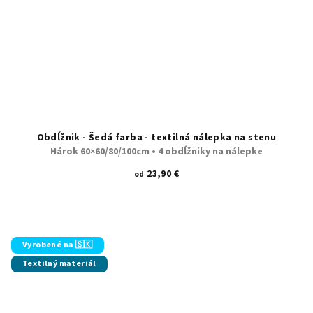
Obdĺžnik - Šedá farba - textilná nálepka na stenu
Hárok 60×60/80/100cm • 4 obdĺžniky na nálepke
23,90 €
od
Vyrobené na 🇸🇰
Textilný materiál