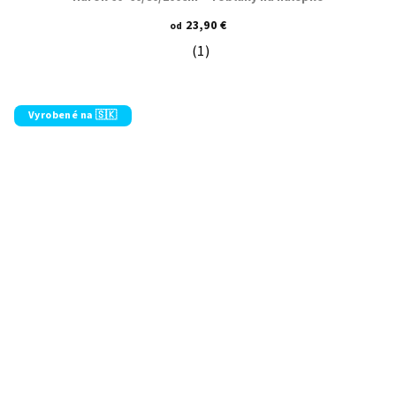
23,90 €
od
(1)
Priemerné hodnotenie produktu je 5
Vyrobené na 🇸🇰