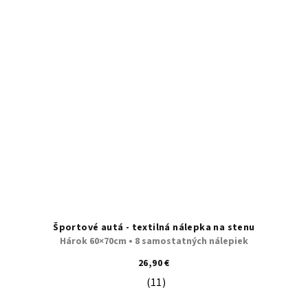
Športové autá - textilná nálepka na stenu
Hárok 60×70cm • 8 samostatných nálepiek
26,90 €
(11)
Priemerné hodnotenie produktu je 5