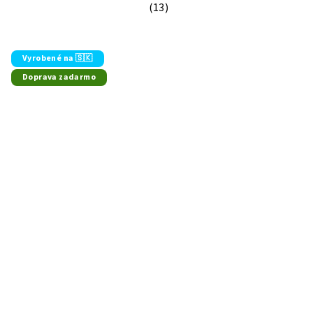
(13)
Priemerné hodnotenie produktu je 5
Vyrobené na 🇸🇰
Doprava zadarmo