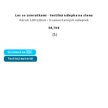
Les so zvieratkami - textilná nálepka na stenu
Hárok 120×120cm • 9 samostatných nálepiek
54,70 €
(5)
Priemerné hodnotenie produktu je 5
Vyrobené na 🇸🇰
Textilný materiál