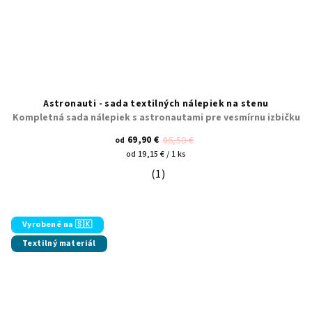
Astronauti - sada textilných nálepiek na stenu
Kompletná sada nálepiek s astronautami pre vesmírnu izbičku
69,90 €
86,50 €
od
Jednotková
od 19,15 € / 1 ks
cena:
(1)
Priemerné hodnotenie produktu je 5
Vyrobené na 🇸🇰
Textilný materiál