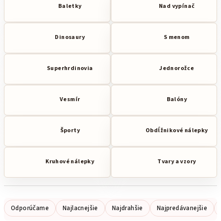
Baletky
Nad vypínač
Dinosaury
S menom
Superhrdinovia
Jednorožce
Vesmír
Balóny
Športy
Obdĺžnikové nálepky
Kruhové nálepky
Tvary a vzory
R
Odporúčame
Najlacnejšie
Najdrahšie
Najpredávanejšie
a