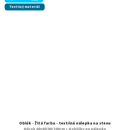
Textilný materiál
Oblúk - Žltá farba - textilná nálepka na stenu
Hárok 60×60/80/100cm • 4 oblúky na nálepke