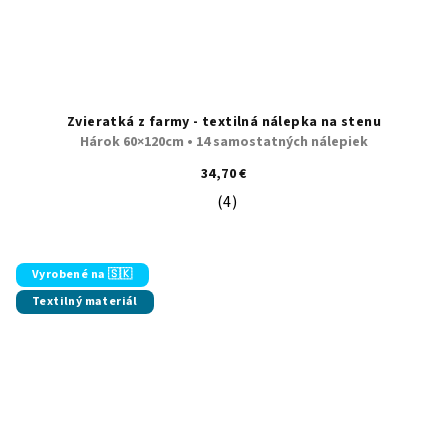
Zvieratká z farmy - textilná nálepka na stenu
Hárok 60×120cm • 14 samostatných nálepiek
34,70 €
(4)
Priemerné hodnotenie produktu je 5
Vyrobené na 🇸🇰
Textilný materiál