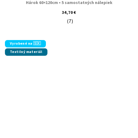
Hárok 60×120cm • 5 samostatných nálepiek
34,70 €
(7)
Priemerné hodnotenie produktu je 5
Vyrobené na 🇸🇰
Textilný materiál