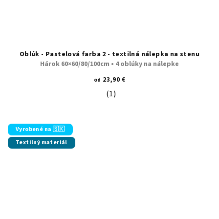
Oblúk - Pastelová farba 2 - textilná nálepka na stenu
Hárok 60×60/80/100cm • 4 oblúky na nálepke
23,90 €
od
(1)
Priemerné hodnotenie produktu je 5
Vyrobené na 🇸🇰
Textilný materiál