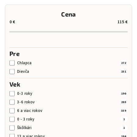
d
Cena
e
0
€
115
€
n
i
e
p
Pre
r
Chlapca
272
o
Dievča
231
d
u
Vek
k
0-3 roky
190
t
3-6 rokov
285
o
6 a viac rokov
339
v
0 - 3 roky
1
Škôlkári
1
13 a viac rokov
186