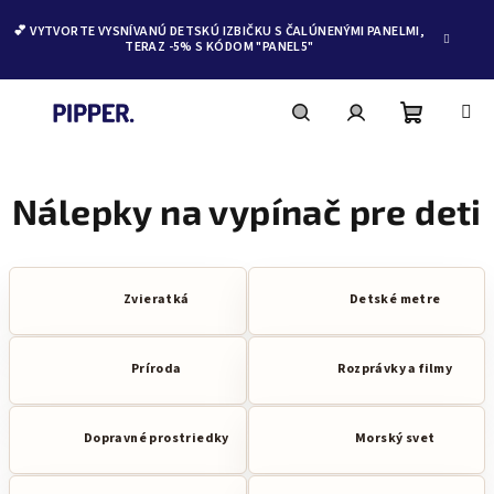
💕 VYTVORTE VYSNÍVANÚ DETSKÚ IZBIČKU S ČALÚNENÝMI PANELMI,
TERAZ -5% S KÓDOM "PANEL5"
Nákupn
Hľadať
Prihlásenie
Prejsť
na
obsah
Nálepky na vypínač pre deti
košík
Zvieratká
Detské metre
Príroda
Rozprávky a filmy
Dopravné prostriedky
Morský svet