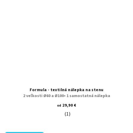
Formula - textilná nálepka na stenu
2 veľkosti Ø60 a Ø100• 1 samostatná nálepka
29,90 €
od
(1)
Priemerné hodnotenie produktu je 5