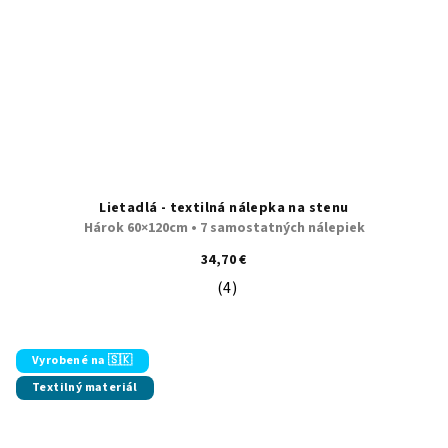
Lietadlá - textilná nálepka na stenu
Hárok 60×120cm • 7 samostatných nálepiek
34,70 €
(4)
Priemerné hodnotenie produktu je 5
Vyrobené na 🇸🇰
Textilný materiál