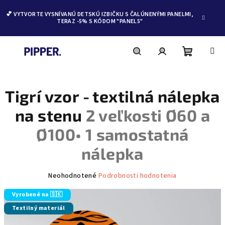
💕 VYTVORTE VYSNÍVANÚ DETSKÚ IZBIČKU S ČALÚNENÝMI PANELMI,
TERAZ -5% S KÓDOM "PANEL5"
Nákupn
Hľadať
Prihlásenie
Prejsť
na
obsah
Tigrí vzor - textilná nálepka
košík
na stenu
2 veľkosti Ø60 a
Ø100• 1 samostatná
nálepka
Priemerné
Neohodnotené
Podrobnosti hodnotenia
hodnotenie
produktu
Vyrobené na 🇸🇰
je
Textilný materiál
0,0