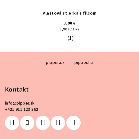
Plastová stierka s filcom
3,90 €
Jednotková
3,90 € / 1 ks
cena:
(1)
Priemerné hodnotenie produktu je 5
Z
pipper.cz
pipper.hu
á
p
ä
Kontakt
t
i
info
@
pipper.sk
e
+421 911 123 362