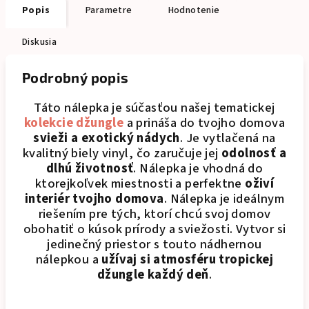
Popis
Parametre
Hodnotenie
Diskusia
Podrobný popis
Táto nálepka je súčasťou našej tematickej
kolekcie džungle
a prináša do tvojho domova
svieži a exotický nádych
. Je vytlačená na
kvalitný biely vinyl, čo zaručuje jej
odolnosť a
dlhú životnosť
. Nálepka je vhodná do
ktorejkoľvek miestnosti a perfektne
oživí
interiér tvojho domova
. Nálepka je ideálnym
riešením pre tých, ktorí chcú svoj domov
obohatiť o kúsok prírody a sviežosti. Vytvor si
jedinečný priestor s touto nádhernou
nálepkou a
užívaj si atmosféru tropickej
džungle každý deň
.