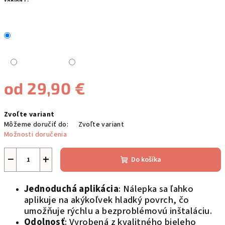
VARIANT:
od
29,90 €
Jednotková
Zvoľte variant
cena:
Môžeme doručiť do:
Zvoľte variant
Možnosti doručenia
−
+
Do košíka
Jednoduchá aplikácia
: Nálepka sa ľahko
aplikuje na akýkoľvek hladký povrch, čo
umožňuje rýchlu a bezproblémovú inštaláciu.
Odolnosť
: Vyrobená z kvalitného bieleho