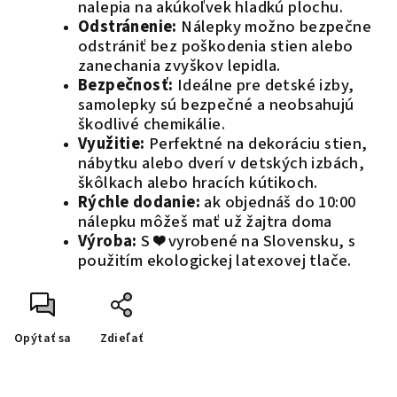
nalepia na akúkoľvek hladkú plochu.
Odstránenie:
Nálepky možno bezpečne
odstrániť bez poškodenia stien alebo
zanechania zvyškov lepidla.
Bezpečnosť:
Ideálne pre detské izby,
samolepky sú bezpečné a neobsahujú
škodlivé chemikálie.
Využitie:
Perfektné na dekoráciu stien,
nábytku alebo dverí v detských izbách,
škôlkach alebo hracích kútikoch.
Rýchle dodanie:
ak objednáš do 10:00
nálepku môžeš mať už žajtra doma
Výroba:
S ❤️ vyrobené na Slovensku, s
použitím ekologickej latexovej tlače.
Opýtať sa
Zdieľať