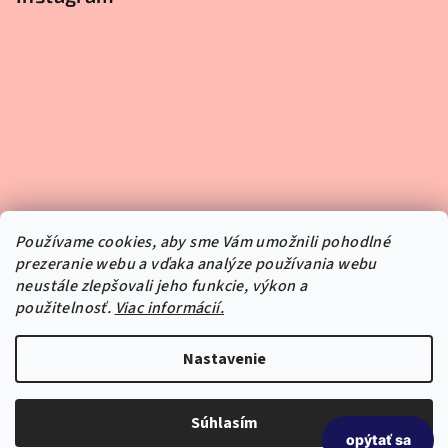
Používame cookies, aby sme Vám umožnili pohodlné
prezeranie webu a vďaka analýze používania webu
neustále zlepšovali jeho funkcie, výkon a
použitelnosť.
Viac informácií.
Sledovať na Instagrame
Nastavenie
Copyright 2026
Pipper.sk
. Všetky práva vyhradené.
Súhlasím
opýtať sa
Vytvoril Shoptet