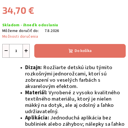
34,70 €
Jednotková
Skladom - ihneď k odoslaniu
cena:
Môžeme doručiť do:
7.8.2026
Možnosti doručenia
−
+
Do košíka
Dizajn:
Rozžiarte detskú izbu týmito
rozkošnými jednorožcami, ktorí sú
zobrazení vo veselých farbách s
akvarelovým efektom.
Materiál:
Vyrobené z vysoko kvalitného
textilného materiálu, ktorý je nielen
mäkký na dotyk, ale aj odolný a ľahko
udržiavateľný.
Aplikácia:
Jednoduchá aplikácia bez
bubliniek alebo záhybov; nálepky sa ľahko