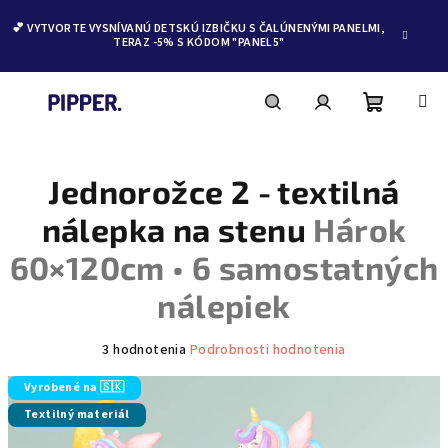
💕 VYTVORTE VYSNÍVANÚ DETSKÚ IZBIČKU S ČALÚNENÝMI PANELMI,
TERAZ -5% S KÓDOM "PANEL5"
Nákupn
Hľadať
Prihlásenie
Prejsť
na
obsah
Jednorožce 2 - textilná
košík
nálepka na stenu
Hárok
60×120cm • 6 samostatných
nálepiek
Priemerné
3 hodnotenia
Podrobnosti hodnotenia
hodnotenie
produktu
Vyrobené na 🇸🇰
je
Textilný materiál
5,0