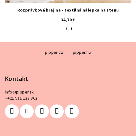
Rozprávková krajina - textilná nálepka na stenu
34,70 €
(1)
Priemerné hodnotenie produktu je 5
Z
pipper.cz
pipper.hu
á
p
ä
Kontakt
t
i
info
@
pipper.sk
e
+421 911 123 362