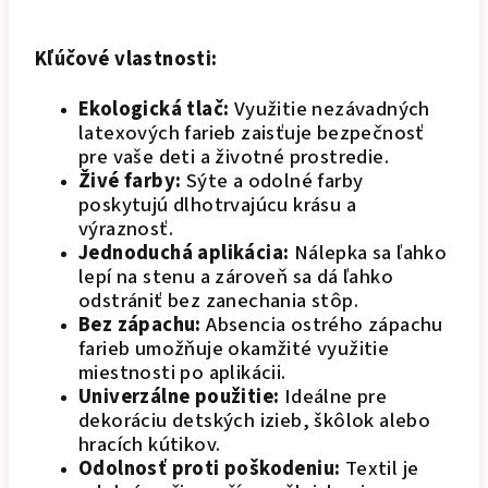
Kľúčové vlastnosti:
Ekologická tlač:
Využitie nezávadných
latexových farieb zaisťuje bezpečnosť
pre vaše deti a životné prostredie.
Živé farby:
Sýte a odolné farby
poskytujú dlhotrvajúcu krásu a
výraznosť.
Jednoduchá aplikácia:
Nálepka sa ľahko
lepí na stenu a zároveň sa dá ľahko
odstrániť bez zanechania stôp.
Bez zápachu:
Absencia ostrého zápachu
farieb umožňuje okamžité využitie
miestnosti po aplikácii.
Univerzálne použitie:
Ideálne pre
dekoráciu detských izieb, škôlok alebo
hracích kútikov.
Odolnosť proti poškodeniu:
Textil je