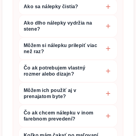
Ako sa nálepky čistia?
Ako dlho nálepky vydržia na
stene?
Môžem si nálepku prilepiť viac
než raz?
Čo ak potrebujem vlastný
rozmer alebo dizajn?
Môžem ich použiť aj v
prenajatom byte?
Čo ak chcem nálepku v inom
farebnom prevedení?
Koľko mám čakať po maľovaní