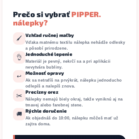
Prečo si vybrať
PIPPER.
nálepky?
Vzhľad ručnej maľby
🖌️
Vďaka matnému textilu nálepka nehádže odlesky
a pôsobí prirodzene.
Jednoduché lepenie
👌
Materiál je pevný, nekrčí sa a pri aplikácii
nevytvára bubliny.
Možnosť opravy
↩️
Ak sa netrafíš na prvýkrát, nálepku jednoducho
odlepíš a nalepíš znova.
Precízny orez
✂️
Nálepky nemajú biely okraj, takže vyniknú aj na
tmavej alebo farebnej stene.
Rýchle doručenie
🚚
Ak objednáš do 10:00, nálepku môžeš mať už
zajtra doma.