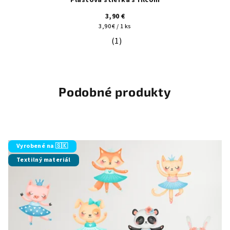
Plastová stierka s filcom
3,90 €
Jednotková
3,90 € / 1 ks
cena:
(1)
Priemerné hodnotenie produktu je 5
Podobné produkty
Vyrobené na 🇸🇰
Textilný materiál