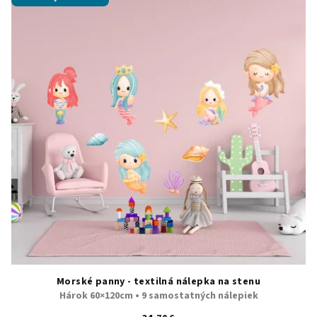
Morské panny - textilná nálepka na stenu
Hárok 60×120cm • 9 samostatných nálepiek