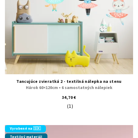
Tancujúce zvieratká 2 - textilná nálepka na stenu
Hárok 60×120cm • 6 samostatných nálepiek
34,70 €
(1)
Priemerné hodnotenie produktu je 5
Vyrobené na 🇸🇰
Textilný materiál