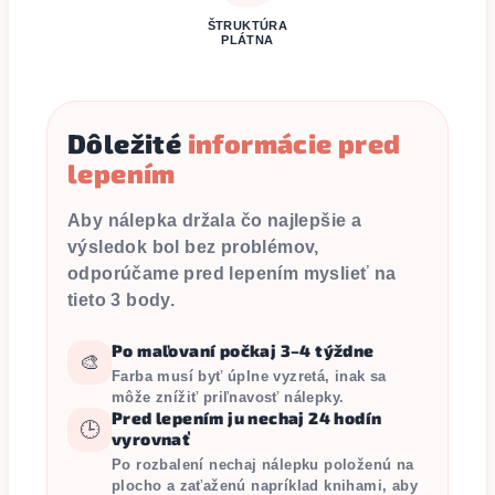
ŠTRUKTÚRA
PLÁTNA
Dôležité
informácie pred
lepením
Aby nálepka držala čo najlepšie a
výsledok bol bez problémov,
odporúčame pred lepením myslieť na
tieto 3 body.
Po maľovaní počkaj 3–4 týždne
🎨
Farba musí byť úplne vyzretá, inak sa
môže znížiť priľnavosť nálepky.
Pred lepením ju nechaj 24 hodín
🕒
vyrovnať
Po rozbalení nechaj nálepku položenú na
plocho a zaťaženú napríklad knihami, aby