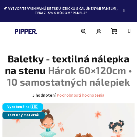
💕 VYTVORTE VYSNÍVANÚ DETSKÚ IZBIČKU S ČALÚNENÝMI PANELMI,
TERAZ -5% S KÓDOM "PANEL5"
Nákupn
Hľadať
Prihlásenie
Prejsť
na
obsah
Baletky - textilná nálepka
košík
na stenu
Hárok 60×120cm •
10 samostatných nálepiek
Priemerné
5 hodnotení
Podrobnosti hodnotenia
hodnotenie
produktu
Vyrobené na 🇸🇰
je
Textilný materiál
5,0
z
5