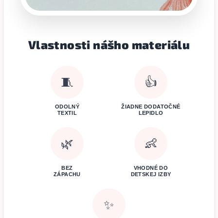
Vlastnosti nášho materiálu
🧵
👍
ODOLNÝ
ŽIADNE DODATOČNÉ
TEXTIL
LEPIDLO
🌿
👶
BEZ
VHODNÉ DO
ZÁPACHU
DETSKEJ IZBY
✨