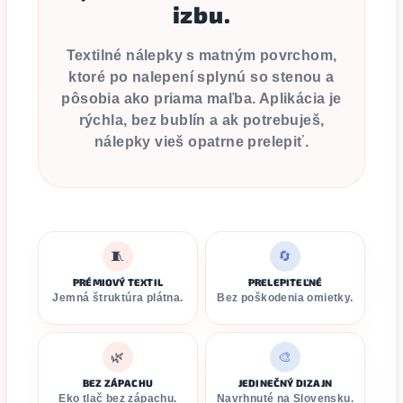
izbu.
Textilné nálepky s matným povrchom,
ktoré po nalepení splynú so stenou a
pôsobia ako priama maľba. Aplikácia je
rýchla, bez bublín a ak potrebuješ,
nálepky vieš opatrne prelepiť.
🧵
🔄
PRÉMIOVÝ TEXTIL
PRELEPITEĽNÉ
Jemná štruktúra plátna.
Bez poškodenia omietky.
🌿
🎨
BEZ ZÁPACHU
JEDINEČNÝ DIZAJN
Eko tlač bez zápachu.
Navrhnuté na Slovensku.