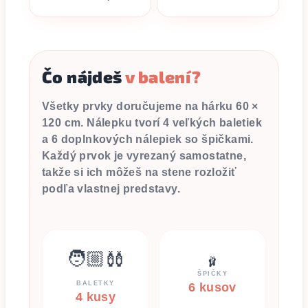
Čo nájdeš
v balení?
Všetky prvky doručujeme na hárku 60 ×
120 cm. Nálepku tvorí 4 veľkých baletiek
a 6 doplnkových nálepiek so špičkami.
Každý prvok je vyrezaný samostatne,
takže si ich môžeš na stene rozložiť
podľa vlastnej predstavy.
🧑🏼‍🩰
🩰
ŠPIČKY
BALETKY
6 kusov
4 kusy