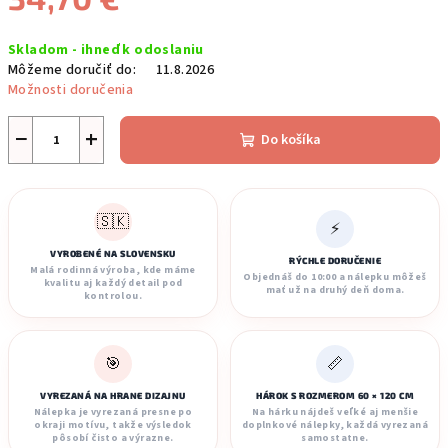
Jednotková
Skladom - ihneď k odoslaniu
cena:
Môžeme doručiť do:
11.8.2026
Možnosti doručenia
−
+
Do košíka
🇸🇰
⚡
VYROBENÉ NA SLOVENSKU
RÝCHLE DORUČENIE
Malá rodinná výroba, kde máme
Objednáš do 10:00 a nálepku môžeš
kvalitu aj každý detail pod
mať už na druhý deň doma.
kontrolou.
🎯
📏
VYREZANÁ NA HRANE DIZAJNU
HÁROK S ROZMEROM 60 × 120 CM
Nálepka je vyrezaná presne po
Na hárku nájdeš veľké aj menšie
okraji motívu, takže výsledok
doplnkové nálepky, každá vyrezaná
pôsobí čisto a výrazne.
samostatne.