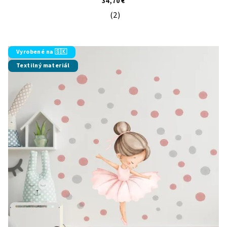
34,70 €
(2)
Priemerné hodnotenie produktu je 5
Vyrobené na 🇸🇰
Textilný materiál