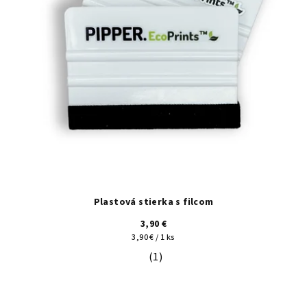
Plastová stierka s filcom
3,90 €
Jednotková
3,90 € / 1 ks
cena:
(1)
Priemerné hodnotenie produktu je 5