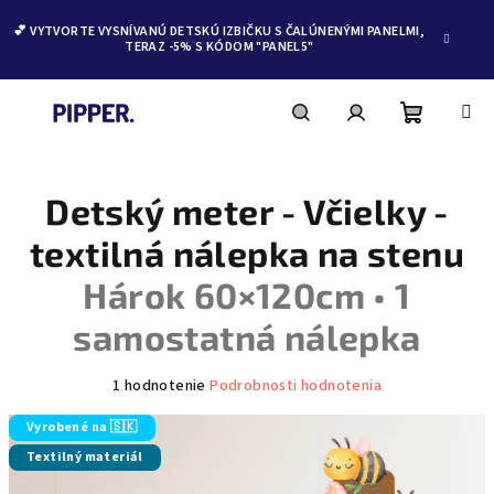
💕 VYTVORTE VYSNÍVANÚ DETSKÚ IZBIČKU S ČALÚNENÝMI PANELMI,
TERAZ -5% S KÓDOM "PANEL5"
Nákupn
Hľadať
Prihlásenie
Prejsť
na
obsah
Detský meter - Včielky -
košík
textilná nálepka na stenu
Hárok 60×120cm • 1
samostatná nálepka
Priemerné
1 hodnotenie
Podrobnosti hodnotenia
hodnotenie
produktu
Vyrobené na 🇸🇰
je
Textilný materiál
5,0