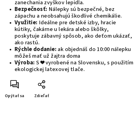
zanechania zvyškov lepidla.
Bezpečnosť:
Nálepky sú bezpečné, bez
zápachu a neobsahujú škodlivé chemikálie.
Využitie:
Ideálne pre detské izby, hracie
kútiky, čakárne u lekára alebo škôlky,
poskytuje zábavný spôsob, ako deťom ukázať,
ako rastú.
Rýchle dodanie:
ak objednáš do 10:00 nálepku
môžeš mať už žajtra doma
Výroba:
S ❤️ vyrobené na Slovensku, s použitím
ekologickej latexovej tlače.
Opýtať sa
Zdieľať