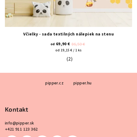
Včielky - sada textilných nálepiek na stenu
69,90 €
86,50 €
od
Jednotková
od 19,15 € / 1 ks
cena:
(2)
Priemerné hodnotenie produktu je 5
Z
pipper.cz
pipper.hu
á
p
ä
Kontakt
t
i
info
@
pipper.sk
e
+421 911 123 362