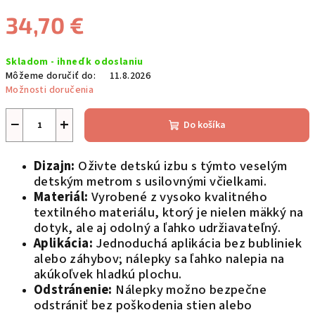
34,70 €
Jednotková
Skladom - ihneď k odoslaniu
cena:
Môžeme doručiť do:
11.8.2026
Možnosti doručenia
−
+
Do košíka
Dizajn:
Oživte detskú izbu s týmto veselým
detským metrom s usilovnými včielkami.
Materiál:
Vyrobené z vysoko kvalitného
textilného materiálu, ktorý je nielen mäkký na
dotyk, ale aj odolný a ľahko udržiavateľný.
Aplikácia:
Jednoduchá aplikácia bez bubliniek
alebo záhybov; nálepky sa ľahko nalepia na
akúkoľvek hladkú plochu.
Odstránenie:
Nálepky možno bezpečne
odstrániť bez poškodenia stien alebo