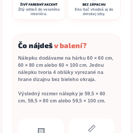
ŽIVÝ FAREBNÝ AKCENT
BEZ ZÁPACHU
Žltý odtieň do veselého
Eko tlač vhodná aj do
interiéru.
detskej izby.
Čo nájdeš
v balení?
Nálepku dodávame na hárku
60 × 60 cm
,
60 × 80 cm
alebo
60 × 100 cm
. Jednu
nálepku tvoria
4 oblúky
vyrezané na
hrane dizajnu bez bieleho okraja.
Výsledný rozmer nálepky je
59,5 × 60
cm
,
59,5 × 80 cm
alebo
59,5 × 100 cm
.
📏
🟨