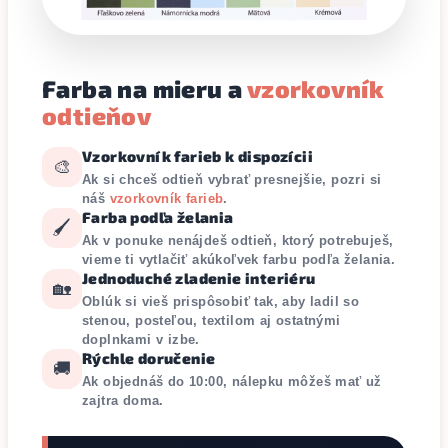
Farba na mieru a
vzorkovník
odtieňov
Vzorkovník farieb k dispozícii
🎨
Ak si chceš odtieň vybrať presnejšie, pozri si
náš
vzorkovník farieb
.
Farba podľa želania
🖌️
Ak v ponuke nenájdeš odtieň, ktorý potrebuješ,
vieme ti vytlačiť akúkoľvek farbu podľa želania.
Jednoduché zladenie interiéru
🏡
Oblúk si vieš prispôsobiť tak, aby ladil so
stenou, posteľou, textilom aj ostatnými
doplnkami v izbe.
Rýchle doručenie
🚚
Ak objednáš do 10:00, nálepku môžeš mať už
zajtra doma.