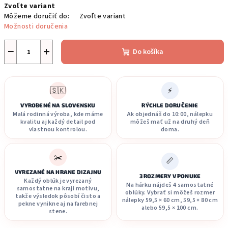
Zvoľte variant
cena:
Môžeme doručiť do:
Zvoľte variant
Možnosti doručenia
−
+
Do košíka
🇸🇰
⚡
VYROBENÉ NA SLOVENSKU
RÝCHLE DORUČENIE
Malá rodinná výroba, kde máme
Ak objednáš do 10:00, nálepku
kvalitu aj každý detail pod
môžeš mať už na druhý deň
vlastnou kontrolou.
doma.
✂️
📏
VYREZANÉ NA HRANE DIZAJNU
3 ROZMERY V PONUKE
Každý oblúk je vyrezaný
Na hárku nájdeš 4 samostatné
samostatne na kraji motívu,
oblúky. Vybrať si môžeš rozmer
takže výsledok pôsobí čisto a
nálepky 59,5 × 60 cm, 59,5 × 80 cm
pekne vynikne aj na farebnej
alebo 59,5 × 100 cm.
stene.