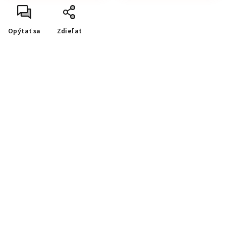
Opýtať sa
Zdieľať