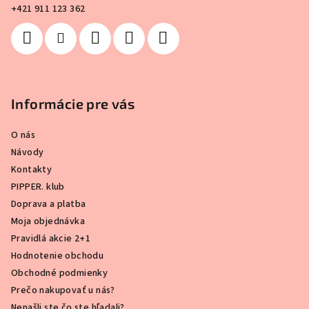
e
+421 911 123 362
Informácie pre vás
O nás
Návody
Kontakty
PIPPER. klub
Doprava a platba
Moja objednávka
Pravidlá akcie 2+1
Hodnotenie obchodu
Obchodné podmienky
Prečo nakupovať u nás?
Nenašli ste čo ste hľadali?