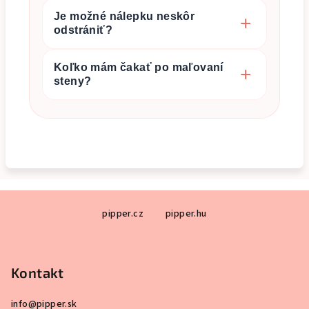
Je možné nálepku neskôr
odstrániť?
Koľko mám čakať po maľovaní
steny?
Z
pipper.cz
pipper.hu
á
p
ä
Kontakt
t
i
info
@
pipper.sk