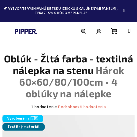
💕 VYTVORTE VYSNÍVANÚ DETSKÚ IZBIČKU S ČALÚNENÝMI PANELMI,
TERAZ -5% S KÓDOM "PANEL5"
Nákupn
Hľadať
Prihlásenie
Prejsť
na
obsah
Oblúk - Žltá farba - textilná
košík
nálepka na stenu
Hárok
60×60/80/100cm • 4
oblúky na nálepke
Priemerné
1 hodnotenie
Podrobnosti hodnotenia
hodnotenie
produktu
Vyrobené na 🇸🇰
je
Textilný materiál
5,0