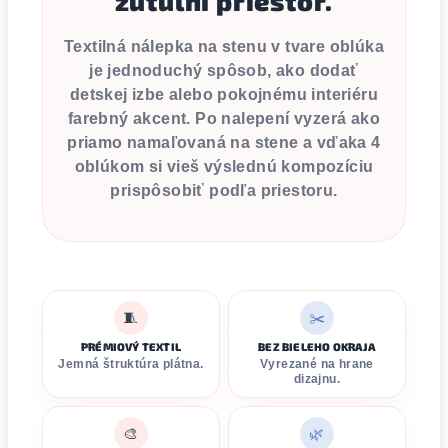
zútulní priestor.
Textilná nálepka na stenu v tvare oblúka
je jednoduchý spôsob, ako dodať
detskej izbe alebo pokojnému interiéru
farebný akcent. Po nalepení vyzerá ako
priamo namaľovaná na stene a vďaka 4
oblúkom si vieš výslednú kompozíciu
prispôsobiť podľa priestoru.
🧵
✂️
PRÉMIOVÝ TEXTIL
BEZ BIELEHO OKRAJA
Jemná štruktúra plátna.
Vyrezané na hrane
dizajnu.
🎨
🌿