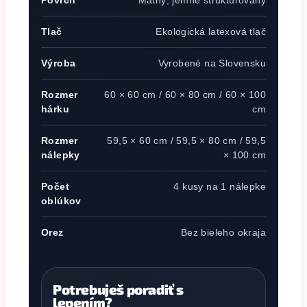
Povrch
Matný, jemne štruktúrovaný
Tlač
Ekologická latexová tlač
Výroba
Vyrobené na Slovensku
Rozmer
60 × 60 cm / 60 × 80 cm / 60 × 100
hárku
cm
Rozmer
59,5 × 60 cm / 59,5 × 80 cm / 59,5
nálepky
× 100 cm
Počet
4 kusy na 1 nálepke
oblúkov
Orez
Bez bieleho okraja
Potrebuješ poradiť s
lepením?