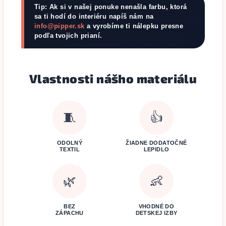
Tip: Ak si v našej ponuke nenašla farbu, ktorá
sa ti hodí do interiéru napíš nám na
info@pipper.sk
a vyrobíme ti nálepku presne
podľa tvojich prianí.
Vlastnosti nášho materiálu
🧵
👍
ODOLNÝ
ŽIADNE DODATOČNÉ
TEXTIL
LEPIDLO
🌿
👶
BEZ
VHODNÉ DO
ZÁPACHU
DETSKEJ IZBY