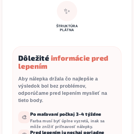
✨
ŠTRUKTÚRA
PLÁTNA
Dôležité
informácie pred
lepením
Aby nálepka držala čo najlepšie a
výsledok bol bez problémov,
odporúčame pred lepením myslieť na
tieto body.
Po maľovaní počkaj 3–4 týždne
🎨
Farba musí byť úplne vyzretá, inak sa
môže znížiť priľnavosť nálepky.
Pred lepením ju nechaj poriadne