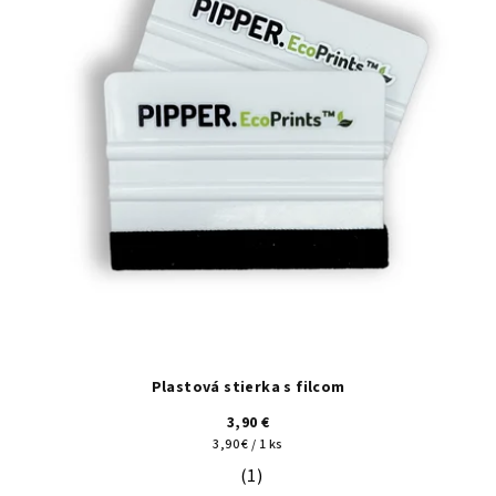
Plastová stierka s filcom
3,90 €
Jednotková
3,90 € / 1 ks
cena:
(1)
Priemerné hodnotenie produktu je 5