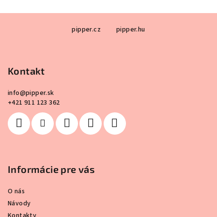
Z
pipper.cz
pipper.hu
á
p
ä
Kontakt
t
i
info
@
pipper.sk
e
+421 911 123 362
Informácie pre vás
O nás
Návody
Kontakty