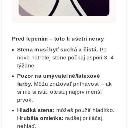
Pred lepením – toto ti ušetrí nervy
Stena musí byť suchá a čistá.
Po
novo natretej stene počkaj aspoň 3–4
týždne.
Pozor na umývateľné/latexové
farby.
Môžu znižovať priľnavosť – ak
si nie si istá, otestuj najprv menší
prvok.
Hladká stena:
môžeš použiť hladítko.
Hrubšia omietka:
radšej pritláčaj,
nehlaď.