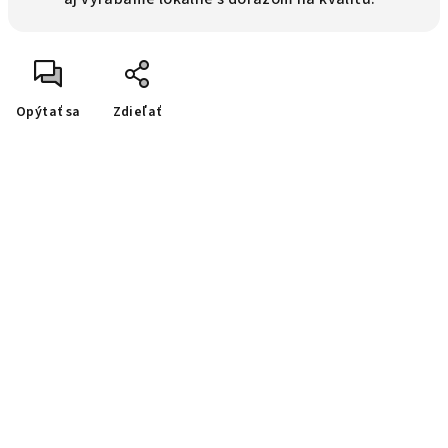
Opýtať sa
Zdieľať