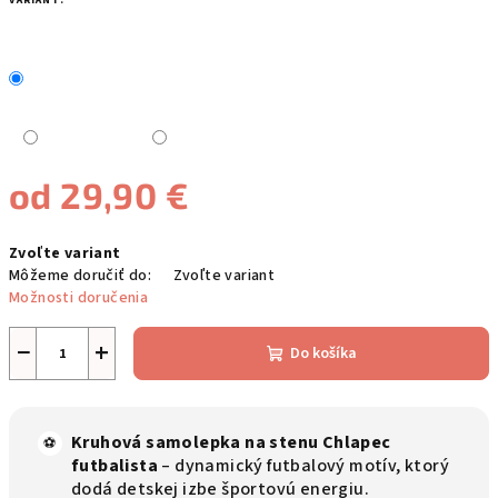
VARIANT:
od
29,90 €
Jednotková
Zvoľte variant
cena:
Môžeme doručiť do:
Zvoľte variant
Možnosti doručenia
−
+
Do košíka
Kruhová samolepka na stenu Chlapec
⚽
futbalista
– dynamický futbalový motív, ktorý
dodá detskej izbe športovú energiu.