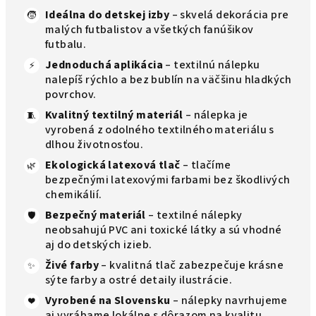
Ideálna do detskej izby
– skvelá dekorácia pre
🧒
malých futbalistov a všetkých fanúšikov
futbalu.
Jednoduchá aplikácia
– textilnú nálepku
⚡
nalepíš rýchlo a bez bublín na väčšinu hladkých
povrchov.
Kvalitný textilný materiál
– nálepka je
🧵
vyrobená z odolného textilného materiálu s
dlhou životnosťou.
Ekologická latexová tlač
– tlačíme
🌿
bezpečnými latexovými farbami bez škodlivých
chemikálií.
Bezpečný materiál
– textilné nálepky
🛡️
neobsahujú PVC ani toxické látky a sú vhodné
aj do detských izieb.
Živé farby
– kvalitná tlač zabezpečuje krásne
✨
sýte farby a ostré detaily ilustrácie.
Vyrobené na Slovensku
– nálepky navrhujeme
❤️
aj vyrábame lokálne s dôrazom na kvalitu.