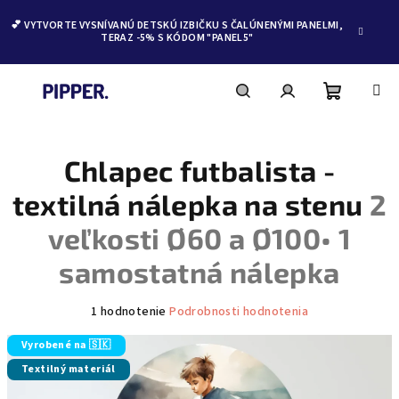
💕 VYTVORTE VYSNÍVANÚ DETSKÚ IZBIČKU S ČALÚNENÝMI PANELMI,
TERAZ -5% S KÓDOM "PANEL5"
Nákupn
Hľadať
Prihlásenie
Prejsť
na
obsah
Chlapec futbalista -
košík
textilná nálepka na stenu
2
veľkosti Ø60 a Ø100• 1
samostatná nálepka
Priemerné
1 hodnotenie
Podrobnosti hodnotenia
hodnotenie
produktu
Vyrobené na 🇸🇰
je
Textilný materiál
5,0