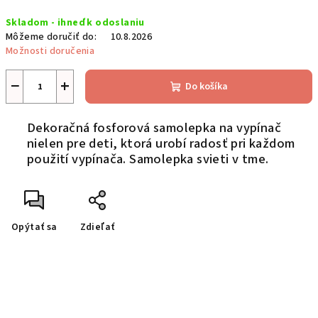
Jednotková
Skladom - ihneď k odoslaniu
cena:
Môžeme doručiť do:
10.8.2026
Možnosti doručenia
−
+
Do košíka
Dekoračná fosforová samolepka na vypínač
nielen pre deti, ktorá urobí radosť pri každom
použití vypínača. Samolepka svieti v tme.
Opýtať sa
Zdieľať