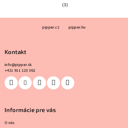
(3)
Priemerné hodnotenie produktu je 4
Z
pipper.cz
pipper.hu
á
p
ä
Kontakt
t
i
info
@
pipper.sk
e
+421 911 123 362
Informácie pre vás
O nás