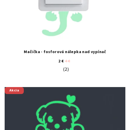
Mačička - fosforová nálepka nad vypínač
2 €
4 €
(2)
Priemerné hodnotenie produktu je 5
Akcia