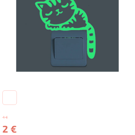
4 €
2 €