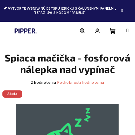
💕 VYTVORTE VYSNÍVANÚ DETSKÚ IZBIČKU S ČALÚNENÝMI PANELMI,
TERAZ -5% S KÓDOM "PANEL5"
Nákupn
Hľadať
Prihlásenie
Prejsť
na
obsah
Spiaca mačička - fosforová
košík
nálepka nad vypínač
Priemerné
2 hodnotenia
Podrobnosti hodnotenia
hodnotenie
produktu
Akcia
je
4,5
z
5
hviezdičiek.