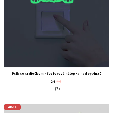
Psík so srdiečkom - fosforová nálepka nad vypínač
2 €
4 €
(7)
Priemerné hodnotenie produktu je 4
Akcia