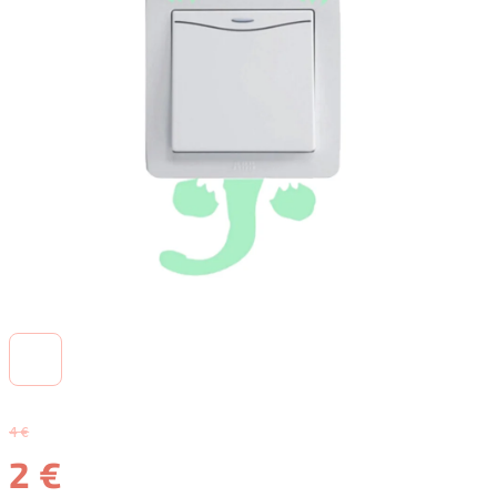
4 €
2 €