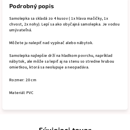
Podrobný popis
Samolepka sa skladá zo 4 kusov ( 1x hlava mačičky, 1x
chvost, 2x nohy). Lepí sa ako obyčajná samolepka. Je vodou
umývateľná.
Môžete ju nalepiť nad vypínač alebo nábytok.
Samolepka najlepšie drží na hladkom povrchu, napríklad
nábytok, ale môže sa lepiť aj na stenu so stredne hrubou
omietkou, ktorá sa neolupuje a neopadáva.
Rozmer: 20 cm
Materiál: PVC
Súvisiaci tovar