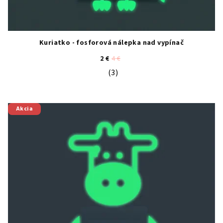
Kuriatko - fosforová nálepka nad vypínač
2 €
4 €
(3)
Priemerné hodnotenie produktu je 4
Akcia