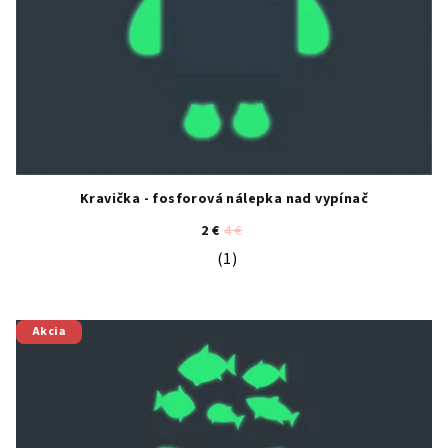
Kravička - fosforová nálepka nad vypínač
2 €
4 €
(1)
Priemerné hodnotenie produktu je 5
Akcia