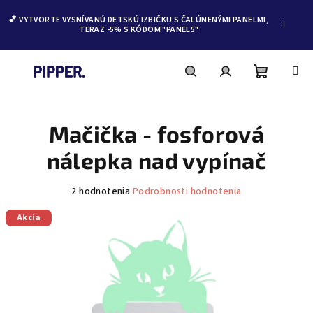
💕 VYTVORTE VYSNÍVANÚ DETSKÚ IZBIČKU S ČALÚNENÝMI PANELMI,
TERAZ -5% S KÓDOM "PANEL5"
Nákupn
Hľadať
Prihlásenie
Prejsť
na
obsah
Mačička - fosforová
košík
nálepka nad vypínač
Priemerné
2 hodnotenia
Podrobnosti hodnotenia
hodnotenie
produktu
Akcia
je
5,0
z
5
hviezdičiek.