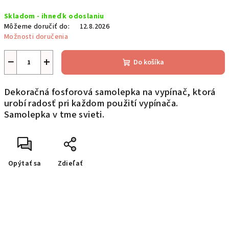
Jednotková
Skladom - ihneď k odoslaniu
cena:
Môžeme doručiť do:
12.8.2026
Možnosti doručenia
−
+
Do košíka
Dekoračná fosforová samolepka na vypínač, ktorá
urobí radosť pri každom použití vypínača.
Samolepka v tme svieti.
Opýtať sa
Zdieľať