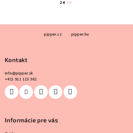
2 €
4 €
Z
pipper.cz
pipper.hu
á
p
ä
Kontakt
t
i
info
@
pipper.sk
e
+421 911 123 362
Informácie pre vás