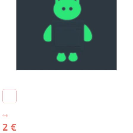
4 €
2 €