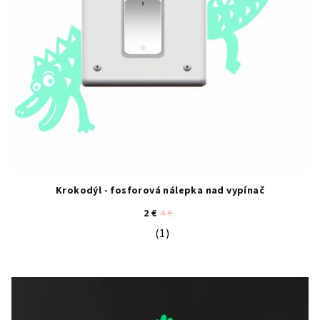
Krokodýl - fosforová nálepka nad vypínač
2 €
4 €
(1)
Priemerné hodnotenie produktu je 5