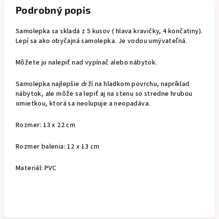
Podrobný popis
Samolepka sa skladá z 5 kusov ( hlava kravičky, 4 končatiny).
Lepí sa ako obyčajná samolepka. Je vodou umývateľná.
Môžete ju nalepiť nad vypínač alebo nábytok.
Samolepka najlepšie drží na hladkom povrchu, napríklad
nábytok, ale môže sa lepiť aj na stenu so stredne hrubou
omietkou, ktorá sa neolupuje a neopadáva.
Rozmer: 13 x 22 cm
Rozmer balenia: 12 x 13 cm
Materiál: PVC