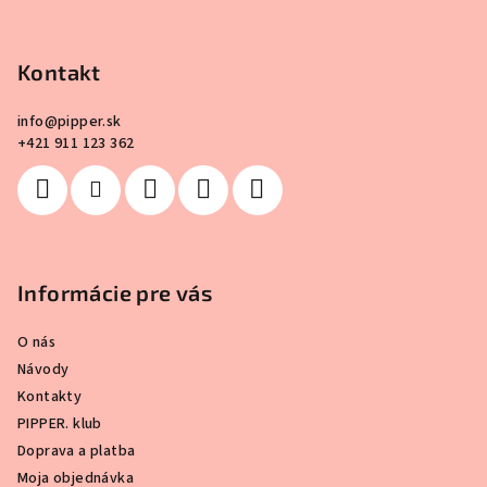
p
ä
Kontakt
t
i
info
@
pipper.sk
e
+421 911 123 362
Informácie pre vás
O nás
Návody
Kontakty
PIPPER. klub
Doprava a platba
Moja objednávka