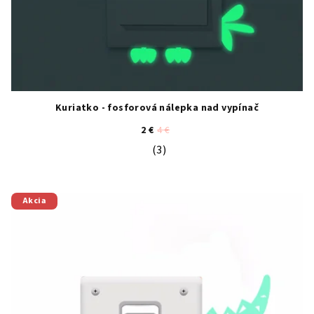
Kuriatko - fosforová nálepka nad vypínač
2 €
4 €
(3)
Priemerné hodnotenie produktu je 4
Akcia