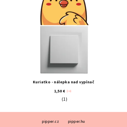
Kuriatko - nálepka nad vypínač
1,50 €
3 €
(1)
Priemerné hodnotenie produktu je 5
Z
pipper.cz
pipper.hu
á