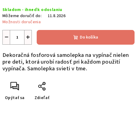
Jednotková
Skladom - ihneď k odoslaniu
cena:
Môžeme doručiť do:
11.8.2026
Možnosti doručenia
−
+
Do košíka
Dekoračná fosforová samolepka na vypínač nielen
pre deti, ktorá urobí radosť pri každom použití
vypínača. Samolepka svieti v tme.
Opýtať sa
Zdieľať