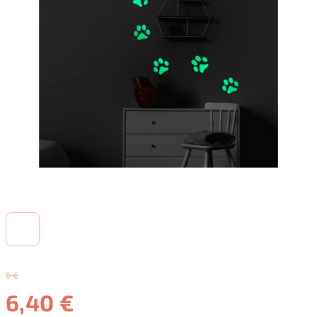
8 €
6,40 €