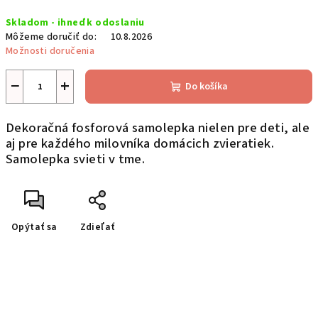
Jednotková
Skladom - ihneď k odoslaniu
cena:
Môžeme doručiť do:
10.8.2026
Možnosti doručenia
−
+
Do košíka
Dekoračná fosforová samolepka nielen pre deti, ale
aj pre každého milovníka domácich zvieratiek.
Samolepka svieti v tme.
Opýtať sa
Zdieľať