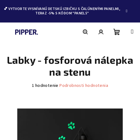
💕 VYTVORTE VYSNÍVANÚ DETSKÚ IZBIČKU S ČALÚNENÝMI PANELMI,
TERAZ -5% S KÓDOM "PANEL5"
Nákupn
Hľadať
Prihlásenie
Prejsť
na
obsah
Labky - fosforová nálepka
košík
na stenu
Priemerné
1 hodnotenie
Podrobnosti hodnotenia
hodnotenie
produktu
je
5,0
z
5
hviezdičiek.