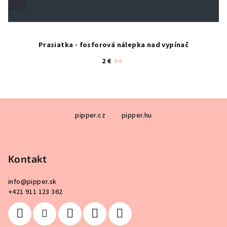
Prasiatka - fosforová nálepka nad vypínač
2 €
4 €
Z
pipper.cz
pipper.hu
á
p
ä
Kontakt
t
i
info
@
pipper.sk
e
+421 911 123 362