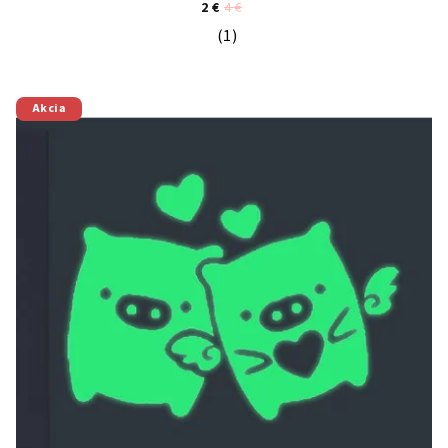
2 €
4 €
(1)
Priemerné hodnotenie produktu je 5
Akcia