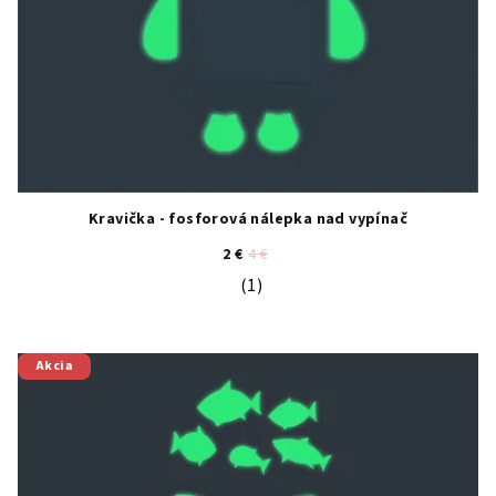
Kravička - fosforová nálepka nad vypínač
2 €
4 €
(1)
Priemerné hodnotenie produktu je 5
Akcia