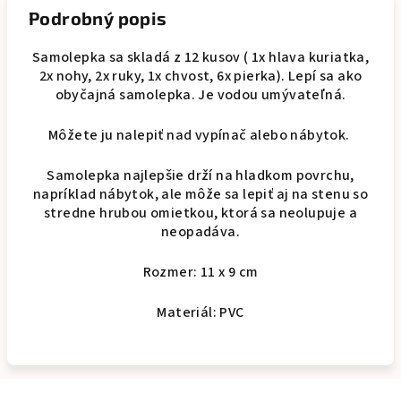
Podrobný popis
Samolepka sa skladá z 12 kusov ( 1x hlava kuriatka,
2x nohy, 2x ruky, 1x chvost, 6x pierka). Lepí sa ako
obyčajná samolepka. Je vodou umývateľná.
Môžete ju nalepiť nad vypínač alebo nábytok.
Samolepka najlepšie drží na hladkom povrchu,
napríklad nábytok, ale môže sa lepiť aj na stenu so
stredne hrubou omietkou, ktorá sa neolupuje a
neopadáva.
Rozmer: 11 x 9 cm
Materiál: PVC