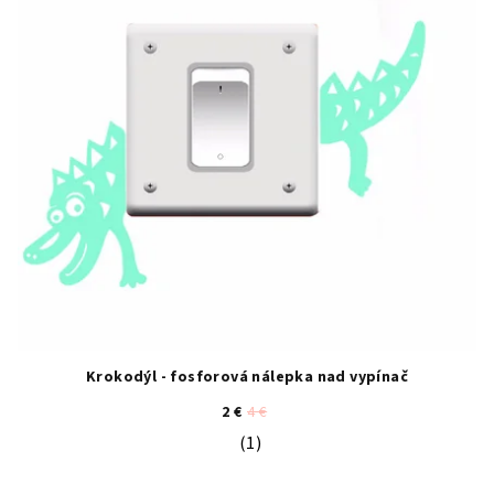
Krokodýl - fosforová nálepka nad vypínač
2 €
4 €
(1)
Priemerné hodnotenie produktu je 5