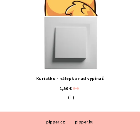
Kuriatko - nálepka nad vypínač
1,50 €
3 €
(1)
Priemerné hodnotenie produktu je 5
Z
pipper.cz
pipper.hu
á
p