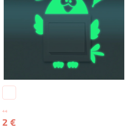
4 €
2 €