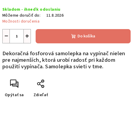
Jednotková
Skladom - ihneď k odoslaniu
cena:
Môžeme doručiť do:
11.8.2026
Možnosti doručenia
−
+
Do košíka
Dekoračná fosforová samolepka na vypínač nielen
pre najmenších, ktorá urobí radosť pri každom
použití vypínača. Samolepka svieti v tme.
Opýtať sa
Zdieľať