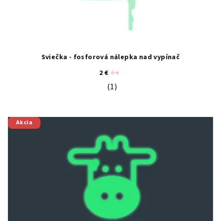
Sviečka - fosforová nálepka nad vypínač
2 €
4 €
(1)
Priemerné hodnotenie produktu je 5
Akcia