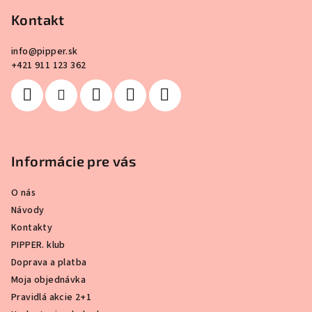
ä
Kontakt
t
i
info
@
pipper.sk
e
+421 911 123 362
Informácie pre vás
O nás
Návody
Kontakty
PIPPER. klub
Doprava a platba
Moja objednávka
Pravidlá akcie 2+1