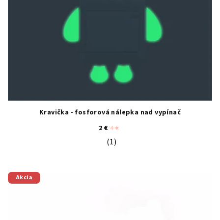
Kravička - fosforová nálepka nad vypínač
2 €
4 €
(1)
Priemerné hodnotenie produktu je 5
Akcia