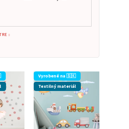
TRE

Vyrobené na 🇸🇰
l
Textilný materiál