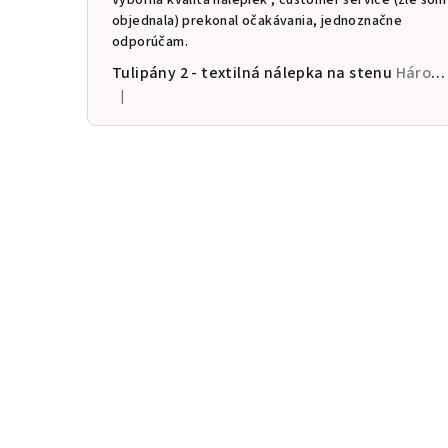
objednala) prekonal očakávania, jednoznačne
odporúčam.
Tulipány 2 - textilná nálepka na stenu
Hárok 60×120cm • 13 samostatných nálepiek
|
Hodnotenie produktu je 5 z 5 hviezdičiek.