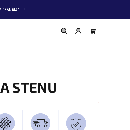
M "PANEL5"
Hľadať
Prihlásenie
Nákupný
košík
A STENU