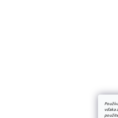
Použív
vďaka a
použit