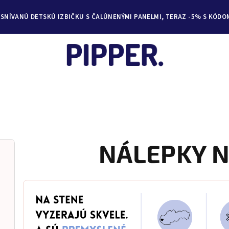
YSNÍVANÚ DETSKÚ IZBIČKU S ČALÚNENÝMI PANELMI, TERAZ -5% S KÓDO
NÁLEPKY N