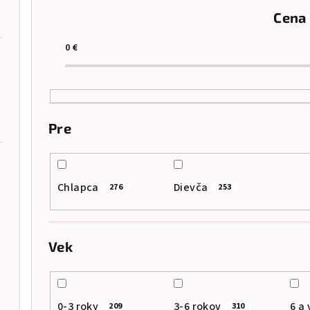
e
Cena
n
i
0
€
e
p
r
Pre
o
d
Chlapca
Dievča
276
253
u
k
2x hárok 60x120cm • 19 samostatných nálepiek
Vek
t
o
0-3 roky
3-6 rokov
6 a 
209
310