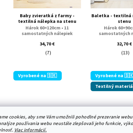
r
Baby zvieratká z farmy -
Baletka - textilná
o
textilná nálepka na stenu
stenu
Hárok 60×120cm • 11
Hárok 60×90c
d
samostatných nálepiek
samostatných n
u
34,70 €
32,70 €
k
(7)
(13)
Priemerné hodnotenie produktu je 5,0 z
Pri
t
o
Vyrobené na 🇸🇰
Vyrobené na 🇸
v
Textilný materiá
ame cookies, aby sme Vám umožnili pohodlné prezeranie webu
nalýze používania webu neustále zlepšovali jeho funkcie, výk
elnosť.
Viac informácií.