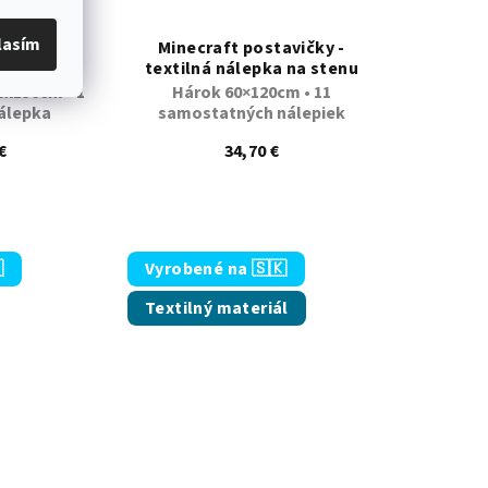
lasím
kami 2 -
Minecraft postavičky -
 na stenu
textilná nálepka na stenu
0x150cm • 1
Hárok 60×120cm • 11
álepka
samostatných nálepiek
€
34,70 €
 5 hviezdičiek.
emerné hodnotenie produktu je 4,9 z 5 hviezdičiek.

Vyrobené na 🇸🇰
Textilný materiál