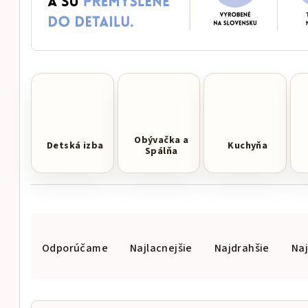
Obývačka a
Detská izba
Kuchyňa
Spálňa
R
Odporúčame
Najlacnejšie
Najdrahšie
Na
a
d