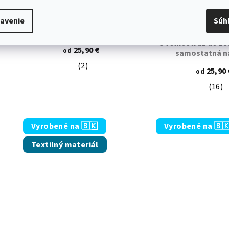
avenie
Súh
Farma - textilná nálepka na
Les so zvierat
stenu
textilná nálepka
3 veľkosti až do 18
25,90 €
od
samostatná n
(2)
25,90 
Priemerné hodnotenie produktu je 5,0 z
od
(16)
Pri
Vyrobené na 🇸🇰
Vyrobené na 🇸
Textilný materiál