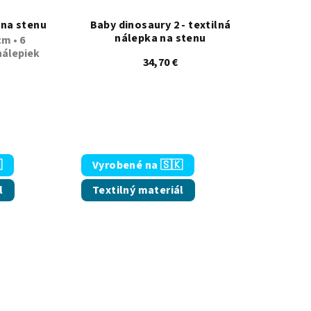
 na stenu
Baby dinosaury 2 - textilná
nálepka na stenu
m • 6
álepiek
34,70 €
emerné hodnotenie produktu je 5,0 z 5 hviezdičiek.
 5 hviezdičiek.

Vyrobené na 🇸🇰
l
Textilný materiál