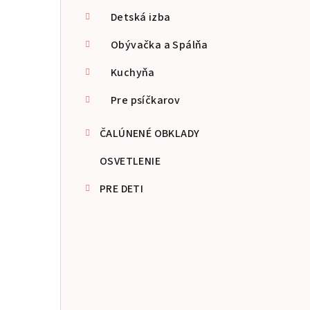
p
Detská izba
a
Obývačka a Spálňa
n
Kuchyňa
e
Pre psíčkarov
l
ČALÚNENÉ OBKLADY
OSVETLENIE
PRE DETI