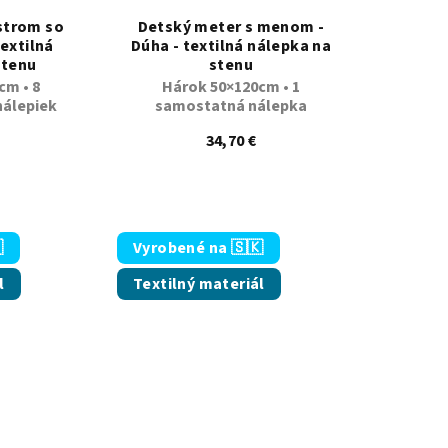
strom so
Detský meter s menom -
textilná
Dúha - textilná nálepka na
stenu
stenu
cm • 8
Hárok 50×120cm • 1
álepiek
samostatná nálepka
 5 hviezdičiek.
34,70 €
emerné hodnotenie produktu je 5,0 z 5 hviezdičiek.

Vyrobené na 🇸🇰
l
Textilný materiál