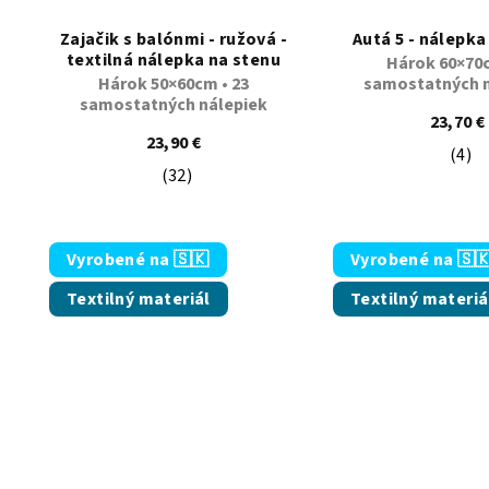
Zajačik s balónmi - ružová -
Autá 5 - nálepka
textilná nálepka na stenu
Hárok 60×70c
Hárok 50×60cm • 23
samostatných n
samostatných nálepiek
23,70 €
23,90 €
(4)
Pri
(32)
Priemerné hodnotenie produktu je 5,0 z
Vyrobené na 🇸🇰
Vyrobené na 🇸
Textilný materiál
Textilný materiá