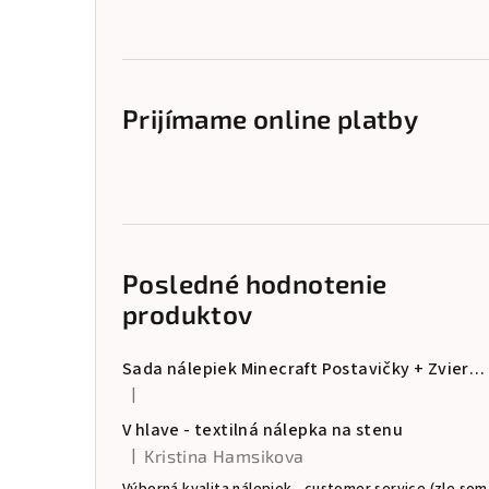
Prijímame online platby
Posledné hodnotenie
produktov
Sada nálepiek Minecraft Postavičky + Zvieratá
|
Hodnotenie produktu je 5 z 5 hviezdičiek.
V hlave - textilná nálepka na stenu
|
Kristina Hamsikova
Hodnotenie produktu je 5 z 5 hviezdičiek.
Výborná kvalita nálepiek , customer service (zle som