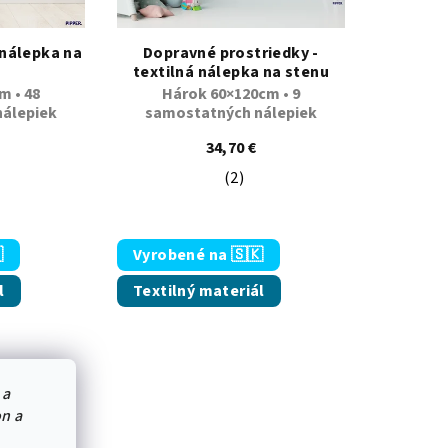
 nálepka na
Dopravné prostriedky -
textilná nálepka na stenu
m • 48
Hárok 60×120cm • 9
álepiek
samostatných nálepiek
34,70 €
(2)
 5 hviezdičiek.
emerné hodnotenie produktu je 5,0 z 5 hviezdičiek.
Priemerné hodnotenie produkt

Vyrobené na 🇸🇰
l
Textilný materiál
 a
on a