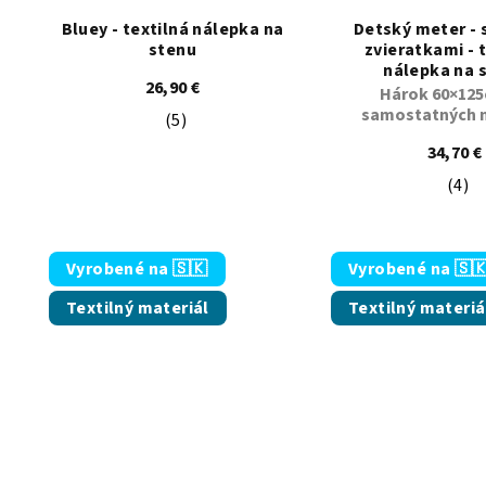
Bluey - textilná nálepka na
Detský meter - 
stenu
zvieratkami - 
nálepka na 
26,90 €
Hárok 60×125
samostatných n
(5)
Priemerné hodnotenie produktu je 5,0 z
34,70 €
(4)
Pri
Vyrobené na 🇸🇰
Vyrobené na 🇸
Textilný materiál
Textilný materiá