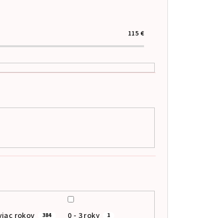
115
€
viac rokov
0 - 3 roky
384
1