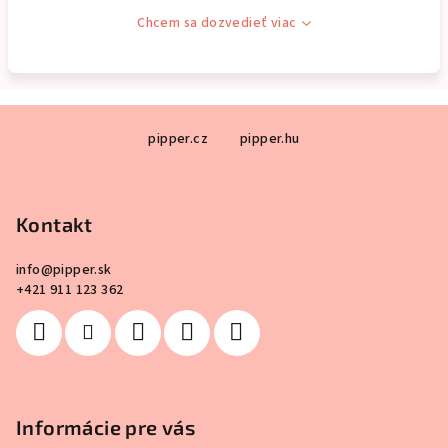
Chcem sa dozvedieť viac
Z
pipper.cz
pipper.hu
á
p
ä
Kontakt
t
i
info
@
pipper.sk
e
+421 911 123 362
Informácie pre vás