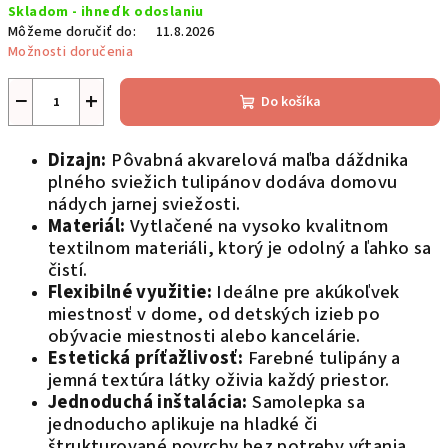
Skladom - ihneď k odoslaniu
cena:
Môžeme doručiť do:
11.8.2026
Možnosti doručenia
−
+
Do košíka
Dizajn:
Pôvabná akvarelová maľba dáždnika
plného sviežich tulipánov dodáva domovu
nádych jarnej sviežosti.
Materiál:
Vytlačené na vysoko kvalitnom
textilnom materiáli, ktorý je odolný a ľahko sa
čistí.
Flexibilné využitie:
Ideálne pre akúkoľvek
miestnosť v dome, od detských izieb po
obývacie miestnosti alebo kancelárie.
Estetická príťažlivosť:
Farebné tulipány a
jemná textúra látky oživia každý priestor.
Jednoduchá inštalácia:
Samolepka sa
jednoducho aplikuje na hladké či
štrukturované povrchy bez potreby vŕtania