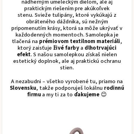
nádherným umeleckým dielom, ale aj
praktickým riešením pre akúkoľvek
stenu.
Svieže tulipány, ktoré vykúkajú z
obráteného dáždnika, sú nežným
pripomenutím krásy, ktorá sa môže ukrývať v
každodenných momentoch. Samolepka je
tlačená na
prémiovom textilnom materiáli
,
ktorý zaisťuje
živé farby
a
dlhotrvajúci
efekt
. S našou samolepkou získaš nielen
estetický doplnok, ale aj praktickú ochranu
stien.
A nezabudni – všetko vyrobené tu, priamo na
Slovensku
, takže podporuješ lokálnu
rodinnú
firmu
a my ti za to
ďakujeme
😊