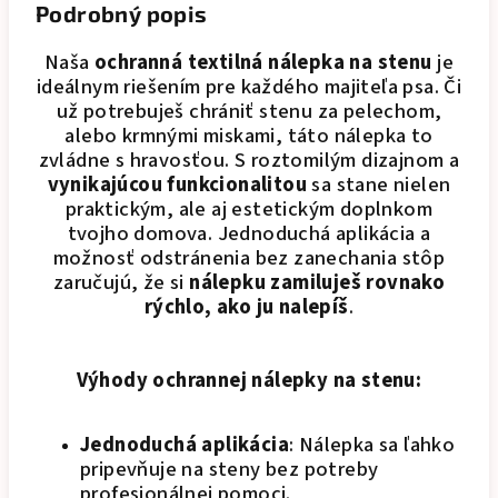
Podrobný popis
Naša
ochranná textilná nálepka na stenu
je
ideálnym riešením pre každého majiteľa psa. Či
už potrebuješ chrániť stenu za pelechom,
alebo krmnými miskami, táto nálepka to
zvládne s hravosťou. S roztomilým dizajnom a
vynikajúcou funkcionalitou
sa stane nielen
praktickým, ale aj estetickým doplnkom
tvojho domova. Jednoduchá aplikácia a
možnosť odstránenia bez zanechania stôp
zaručujú, že si
nálepku zamiluješ rovnako
rýchlo, ako ju nalepíš
.
Výhody ochrannej nálepky na stenu:
Jednoduchá aplikácia
: Nálepka sa ľahko
pripevňuje na steny bez potreby
profesionálnej pomoci.