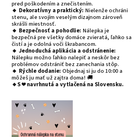
pred poškodením a znečistením.
🔸 Dekoratívny a praktický:
Nielenže ochráni
stenu, ale svojím veselým dizajnom zároveň
skrášli miestnosť.
🔸 Bezpečnosť a pohodlie:
Nálepka je
bezpečná pre všetky domáce zvieratá, ľahko sa
čistí a je odolná voči škrabancom.
🔸 Jednoduchá aplikácia a odstránenie:
Nálepku možno ľahko nalepiť a neskôr bez
problémov odstrániť bez zanechania stôp.
🔸
Rýchle dodanie:
Objednaj si ju do 10:00 a
môžeš ju mať už zajtra doma! 🚚
🔸
S ❤️ navrhnutá a vytlačená na Slovensku.