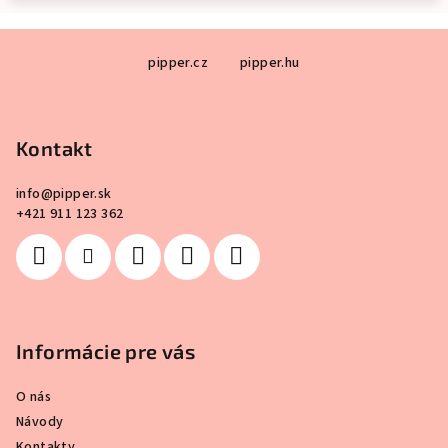
Z
pipper.cz
pipper.hu
á
p
ä
Kontakt
t
i
info
@
pipper.sk
e
+421 911 123 362
Informácie pre vás
O nás
Návody
Kontakty