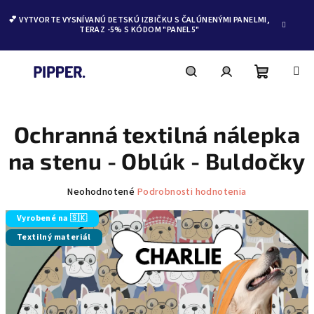
💕 VYTVORTE VYSNÍVANÚ DETSKÚ IZBIČKU S ČALÚNENÝMI PANELMI,
TERAZ -5% S KÓDOM "PANEL5"
Nákupn
Hľadať
Prihlásenie
Prejsť
na
obsah
Ochranná textilná nálepka
košík
na stenu - Oblúk - Buldočky
Priemerné
Neohodnotené
Podrobnosti hodnotenia
hodnotenie
produktu
Vyrobené na 🇸🇰
je
Textilný materiál
0,0
z
5
hviezdičiek.