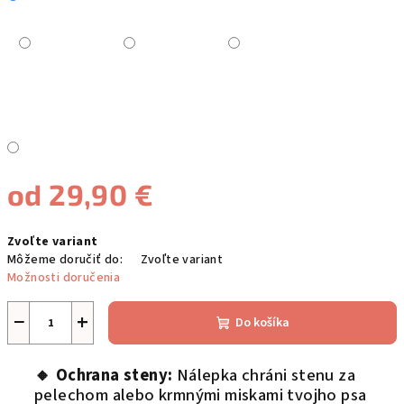
od
29,90 €
Jednotková
Zvoľte variant
cena:
Môžeme doručiť do:
Zvoľte variant
Možnosti doručenia
−
+
Do košíka
🔸 Ochrana steny:
Nálepka chráni stenu za
pelechom alebo krmnými miskami tvojho psa