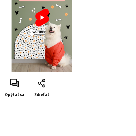
Opýtať sa
Zdieľať