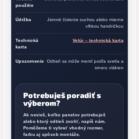
použitie
Údržba
Jemné čistenie suchou alebo mierne
vlhkou handričkou
Technická
Velúr – technická karta
karta
Upozornenie
Odtieň sa môže meniť podľa svetla a
smeru vlákien
Potrebuješ poradiť s
výberom?
Ak nevieš, koľko panelov potrebuješ
alebo ktorý odtieň zvoliť, napíš nám.
Pomôžeme ti vybrať vhodný rozmer,
farbu aj spôsob montáže.