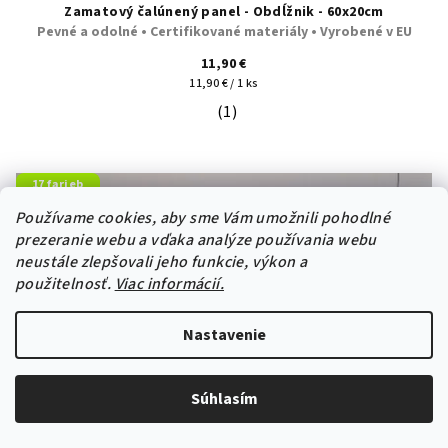
Zamatový čalúnený panel - Obdĺžnik - 60x20cm
Pevné a odolné • Certifikované materiály • Vyrobené v EU
11,90 €
Jednotková
11,90 € / 1 ks
cena:
(1)
Priemerné hodnotenie produktu je 5
17 farieb
Velúrová látka
Používame cookies, aby sme Vám umožnili pohodlné
prezeranie webu a vďaka analýze používania webu
-5% s kódom: panel5
neustále zlepšovali jeho funkcie, výkon a
použitelnosť.
Viac informácií.
Nastavenie
Súhlasím