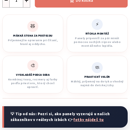
−
+
Do košíka
⚡
🧸
RÝCHLA MONTÁŽ
MÄKKÁ STENA ZA POSTEĽOU
Panely pripevníš za pár minút
Príjemnejšie opieranie pri čítaní,
pomocou suchých zipsov alebo
hraní aj oddychu.
montážneho lepidla.
🎨
🧼
VYSKLADÁŠ PODĽA SEBA
PRAKTICKÝ VELÚR
Kombinuj tvary, rozmery aj farby
Mäkký, príjemný na dotyk a vhodný
podľa priestoru, ktorý chceš
najmä do detskej izby.
upraviť.
💡 Tip od nás: Pozri si, ako panely vyzerajú u našich
zákazníkov v reálnych izbách 👉
fotky nájdeš tu