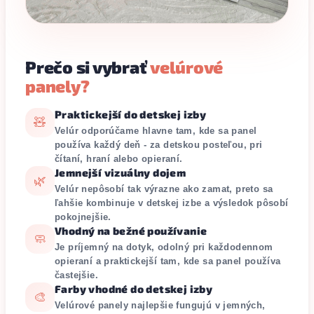
Prečo si vybrať
velúrové
panely?
Praktickejší do detskej izby
🧸
Velúr odporúčame hlavne tam, kde sa panel
používa každý deň - za detskou posteľou, pri
čítaní, hraní alebo opieraní.
Jemnejší vizuálny dojem
🌿
Velúr nepôsobí tak výrazne ako zamat, preto sa
ľahšie kombinuje v detskej izbe a výsledok pôsobí
pokojnejšie.
Vhodný na bežné používanie
🧼
Je príjemný na dotyk, odolný pri každodennom
opieraní a praktickejší tam, kde sa panel používa
častejšie.
Farby vhodné do detskej izby
🎨
Velúrové panely najlepšie fungujú v jemných,