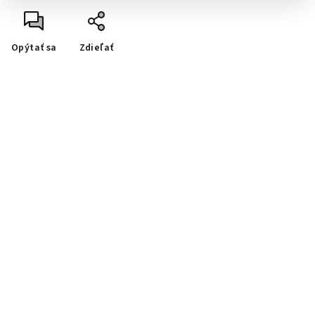
Opýtať sa
Zdieľať