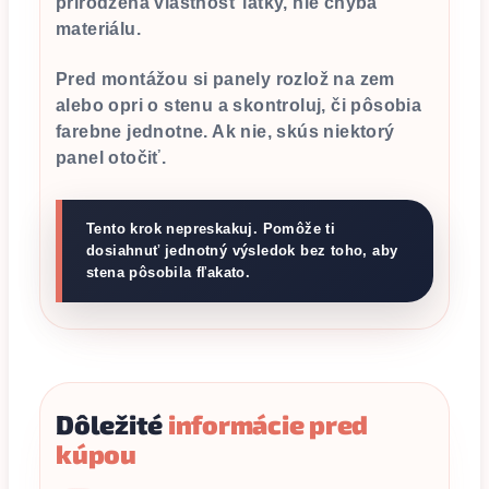
prirodzená vlastnosť látky, nie chyba
materiálu.
Pred montážou si panely rozlož na zem
alebo opri o stenu a skontroluj, či pôsobia
farebne jednotne. Ak nie, skús niektorý
panel otočiť.
Tento krok nepreskakuj. Pomôže ti
dosiahnuť jednotný výsledok bez toho, aby
stena pôsobila fľakato.
Dôležité
informácie pred
kúpou