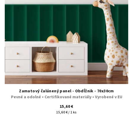
Zamatový čalúnený panel - Obdĺžnik - 70x30cm
Pevné a odolné • Certifikované materiály • Vyrobené v EU
15,60 €
Jednotková
15,60 € / 1 ks
cena: