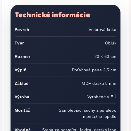
Technické informácie
Povrch
Velúrová látka
Tvar
Oblúk
Rozmer
20 × 60 cm
Výplň
Poťahová pena 2,5 cm
Základ
MDF doska 8 mm
Výroba
Vyrobené v EÚ
Montáž
Samolepiaci suchý zips alebo
montážne lepidlo
Vhodné
Stena za posteľou, lavica, detská izba