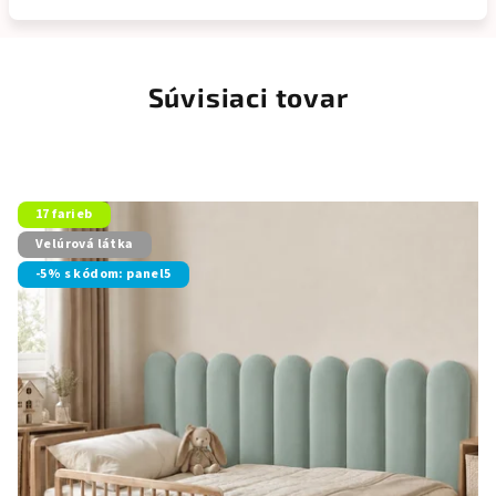
Súvisiaci tovar
17 farieb
Velúrová látka
-5% s kódom: panel5