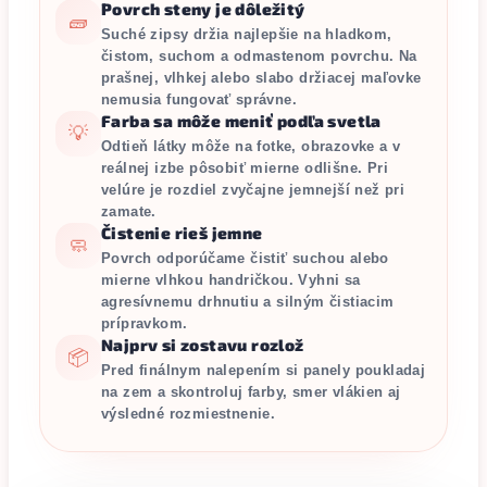
Povrch steny je dôležitý
🧱
Suché zipsy držia najlepšie na hladkom,
čistom, suchom a odmastenom povrchu. Na
prašnej, vlhkej alebo slabo držiacej maľovke
nemusia fungovať správne.
Farba sa môže meniť podľa svetla
💡
Odtieň látky môže na fotke, obrazovke a v
reálnej izbe pôsobiť mierne odlišne. Pri
velúre je rozdiel zvyčajne jemnejší než pri
zamate.
Čistenie rieš jemne
🧼
Povrch odporúčame čistiť suchou alebo
mierne vlhkou handričkou. Vyhni sa
agresívnemu drhnutiu a silným čistiacim
prípravkom.
Najprv si zostavu rozlož
📦
Pred finálnym nalepením si panely poukladaj
na zem a skontroluj farby, smer vlákien aj
výsledné rozmiestnenie.