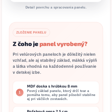
Detail povrchu a spracovania panelu.
ZLOŽENIE PANELU
Z čoho je
panel vyrobený?
Pri velúrových paneloch je dôležitý nielen
vzhľad, ale aj stabilný základ, mäkká výplň
a látka vhodná na každodenné používanie
v detskej izbe.
MDF doska s hrúbkou 8 mm
Pevný základ panelu, ktorý drží tvar a
1
pomáha tomu, aby panel pôsobil stabilne
aj pri väčších zostavách.
Poťahová pena 2,5 cm