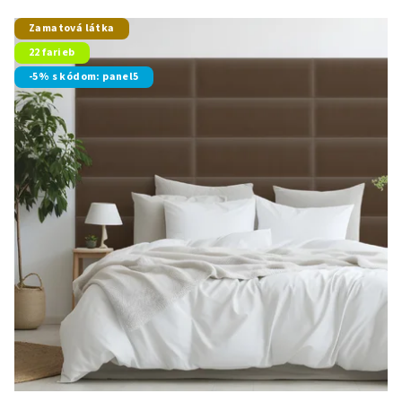
Zamatová látka
22 farieb
-5% s kódom: panel5