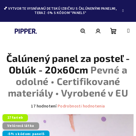
💕 VYTVORTE VYSNÍVANÚ DETSKÚ IZBIČKU S ČALÚNENÝMI PANELMI,
TERAZ -5% S KÓDOM "PANEL5"
Nákupn
Hľadať
Prihlásenie
Prejsť
na
obsah
Čalúnený panel za posteľ -
košík
Oblúk - 20x60cm
Pevné a
odolné • Certifikované
materiály • Vyrobené v EU
Priemerné
17 hodnotení
Podrobnosti hodnotenia
hodnotenie
produktu
17 farieb
je
Velúrová látka
5,0
-5% s kódom: panel5