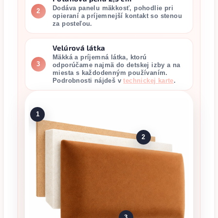
Dodáva panelu mäkkosť, pohodlie pri
2
opieraní a príjemnejší kontakt so stenou
za posteľou.
Velúrová látka
Mäkká a príjemná látka, ktorú
3
odporúčame najmä do detskej izby a na
miesta s každodenným používaním.
Podrobnosti nájdeš v
technickej karte
.
1
2
3