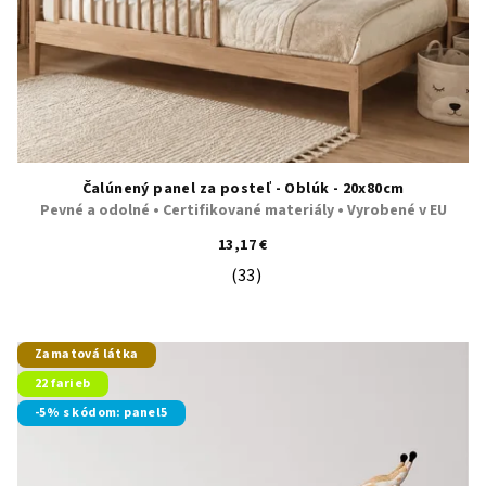
Čalúnený panel za posteľ - Oblúk - 20x80cm
Pevné a odolné • Certifikované materiály • Vyrobené v EU
13,17 €
(33)
Priemerné hodnotenie produktu je 5
Zamatová látka
22 farieb
-5% s kódom: panel5