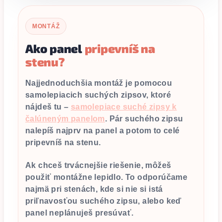
MONTÁŽ
Ako panel
pripevníš na
stenu?
Najjednoduchšia montáž je pomocou
samolepiacich suchých zipsov, ktoré
nájdeš tu –
samolepiace suché zipsy k
čalúneným panelom
. Pár suchého zipsu
nalepíš najprv na panel a potom to celé
pripevníš na stenu.
Ak chceš trvácnejšie riešenie, môžeš
použiť montážne lepidlo. To odporúčame
najmä pri stenách, kde si nie si istá
priľnavosťou suchého zipsu, alebo keď
panel neplánuješ presúvať.