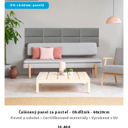
-5% s kódom: panel5
Čalúnený panel za posteľ - Obdĺžnik - 60x20cm
Pevné a odolné • Certifikované materiály • Vyrobené v EU
10,40 €