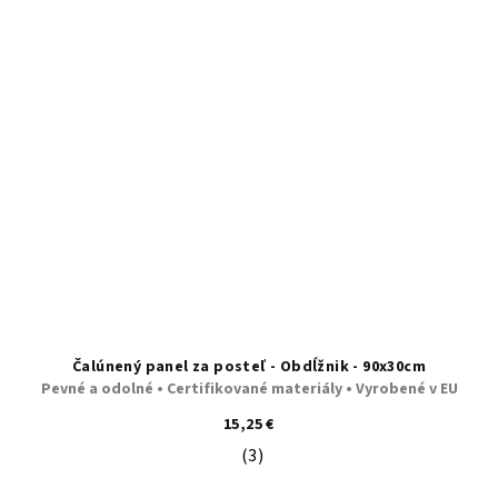
Čalúnený panel za posteľ - Obdĺžnik - 90x30cm
Pevné a odolné • Certifikované materiály • Vyrobené v EU
15,25 €
(3)
Priemerné hodnotenie produktu je 5