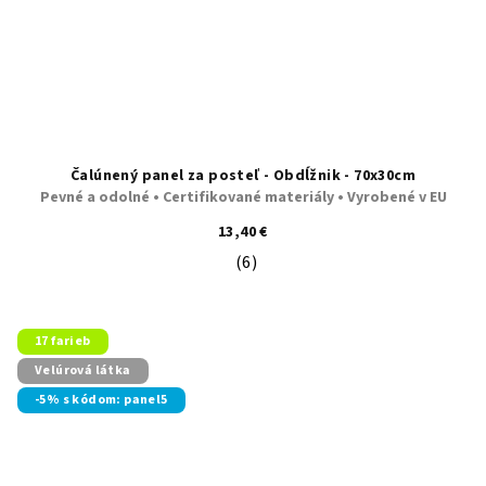
Čalúnený panel za posteľ - Obdĺžnik - 70x30cm
Pevné a odolné • Certifikované materiály • Vyrobené v EU
13,40 €
(6)
Priemerné hodnotenie produktu je 5
17 farieb
Velúrová látka
-5% s kódom: panel5