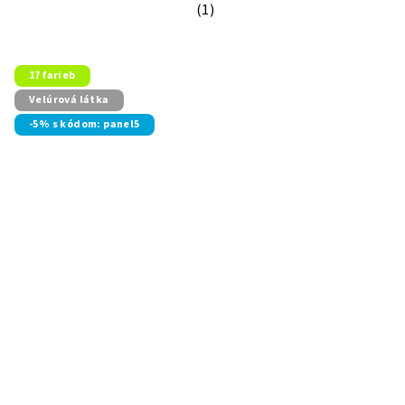
(1)
Priemerné hodnotenie produktu je 5
17 farieb
Velúrová látka
-5% s kódom: panel5