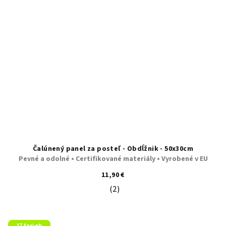
Čalúnený panel za posteľ - Obdĺžnik - 50x30cm
Pevné a odolné • Certifikované materiály • Vyrobené v EU
11,90 €
(2)
Priemerné hodnotenie produktu je 5
17 farieb