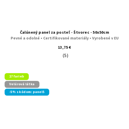
Čalúnený panel za posteľ - Štvorec - 50x50cm
Pevné a odolné • Certifikované materiály • Vyrobené v EU
13,75 €
(5)
Priemerné hodnotenie produktu je 5
17 farieb
Velúrová látka
-5% s kódom: panel5