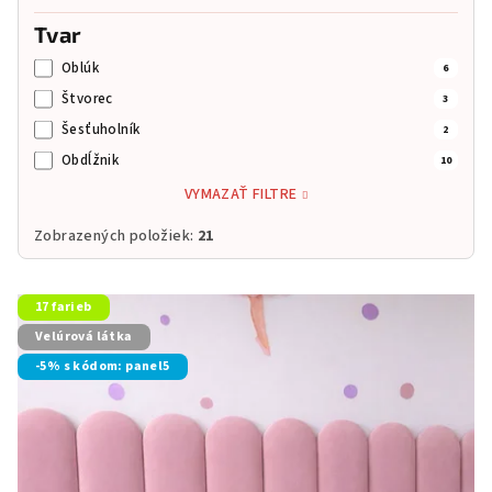
Tvar
Oblúk
6
Štvorec
3
Šesťuholník
2
Obdĺžnik
10
VYMAZAŤ FILTRE
Zobrazených položiek:
21
V
17 farieb
ý
Velúrová látka
p
-5% s kódom: panel5
i
s
p
r