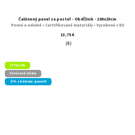
Čalúnený panel za posteľ - Obdĺžnik - 100x20cm
Pevné a odolné • Certifikované materiály • Vyrobené v EU
13,75 €
(8)
Priemerné hodnotenie produktu je 5
17 farieb
Velúrová látka
-5% s kódom: panel5