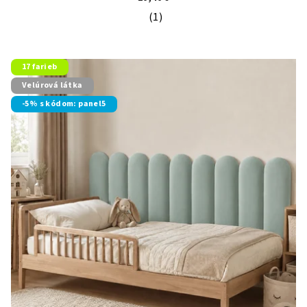
(1)
Priemerné hodnotenie produktu je 5
17 farieb
Velúrová látka
-5% s kódom: panel5