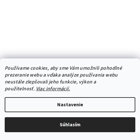
á
d
a
c
i
e
p
r
v
Z
Používame cookies, aby sme Vám umožnili pohodlné
k
pipper.cz
pipper.hu
prezeranie webu a vďaka analýze používania webu
á
y
neustále zlepšovali jeho funkcie, výkon a
v
p
použitelnosť.
Viac informácií.
ý
ä
p
Kontakt
t
i
Nastavenie
i
s
info
@
pipper.sk
u
e
+421 911 123 362
Súhlasím