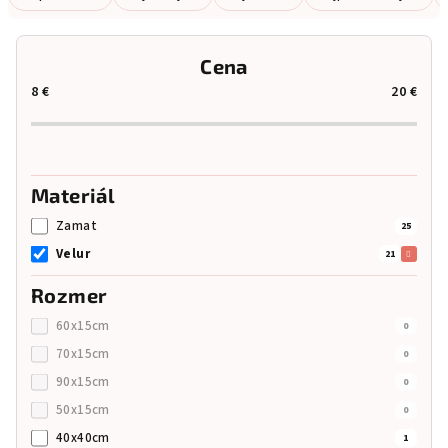
a
d
Cena
e
8
€
20
€
n
i
e
p
Materiál
r
Zamat
25
o
Velur
21
d
u
Rozmer
k
60x15cm
0
t
70x15cm
0
o
90x15cm
0
v
50x15cm
0
40x40cm
1