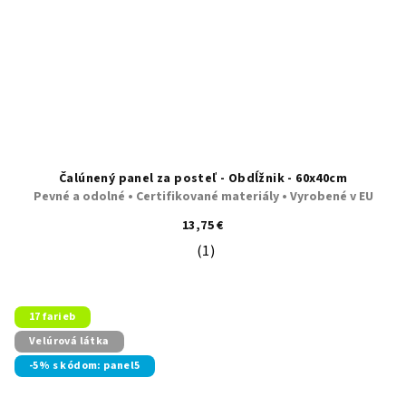
Čalúnený panel za posteľ - Obdĺžnik - 60x40cm
Pevné a odolné • Certifikované materiály • Vyrobené v EU
13,75 €
(1)
Priemerné hodnotenie produktu je 5
17 farieb
Velúrová látka
-5% s kódom: panel5