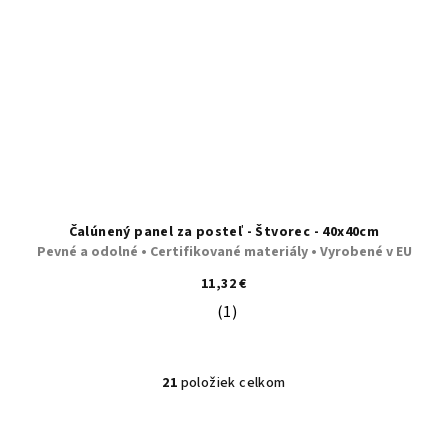
Čalúnený panel za posteľ - Štvorec - 40x40cm
Pevné a odolné • Certifikované materiály • Vyrobené v EU
11,32 €
(1)
Priemerné hodnotenie produktu je 5
21
položiek celkom
O
v
l