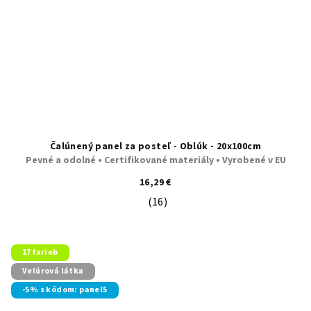
Čalúnený panel za posteľ - Oblúk - 20x100cm
Pevné a odolné • Certifikované materiály • Vyrobené v EU
16,29 €
(16)
Priemerné hodnotenie produktu je 5
17 farieb
Velúrová látka
-5% s kódom: panel5