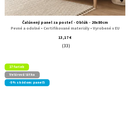
Čalúnený panel za posteľ - Oblúk - 20x80cm
Pevné a odolné • Certifikované materiály • Vyrobené v EU
13,17 €
(33)
Priemerné hodnotenie produktu je 5
17 farieb
Velúrová látka
-5% s kódom: panel5