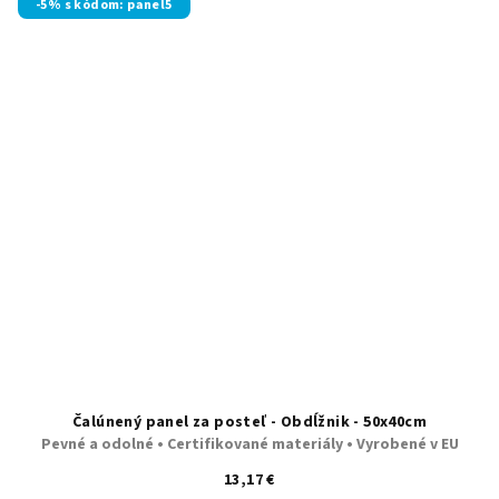
-5% s kódom: panel5
Čalúnený panel za posteľ - Obdĺžnik - 50x40cm
Pevné a odolné • Certifikované materiály • Vyrobené v EU
13,17 €