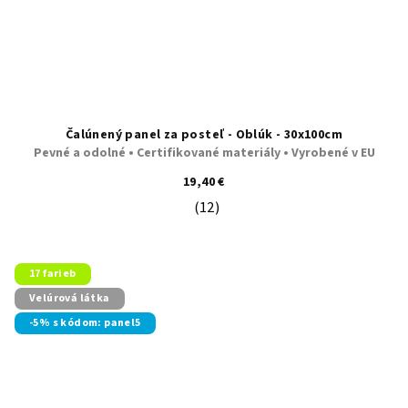
Čalúnený panel za posteľ - Oblúk - 30x100cm
Pevné a odolné • Certifikované materiály • Vyrobené v EU
19,40 €
(12)
Priemerné hodnotenie produktu je 5
17 farieb
Velúrová látka
-5% s kódom: panel5