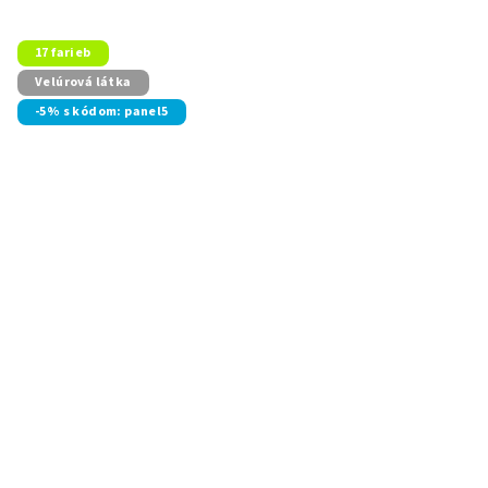
17 farieb
Velúrová látka
-5% s kódom: panel5