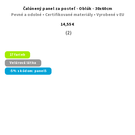
Čalúnený panel za posteľ - Oblúk - 30x60cm
Pevné a odolné • Certifikované materiály • Vyrobené v EU
14,55 €
(2)
Priemerné hodnotenie produktu je 5
17 farieb
Velúrová látka
-5% s kódom: panel5