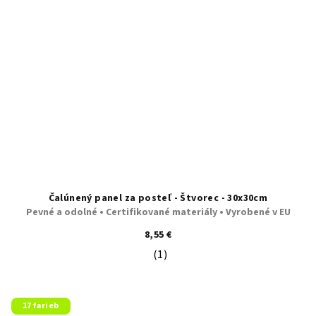
Čalúnený panel za posteľ - Štvorec - 30x30cm
Pevné a odolné • Certifikované materiály • Vyrobené v EU
8,55 €
(1)
Priemerné hodnotenie produktu je 5
17 farieb