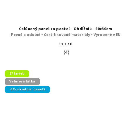
Čalúnený panel za posteľ - Obdĺžnik - 60x30cm
Pevné a odolné • Certifikované materiály • Vyrobené v EU
13,17 €
(4)
Priemerné hodnotenie produktu je 5
17 farieb
Velúrová látka
-5% s kódom: panel5