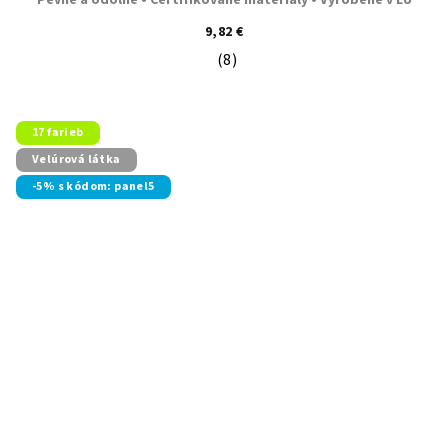
Pevné a odolné • Certifikované materiály • Vyrobené v EU
9,82 €
(8)
Priemerné hodnotenie produktu je 5
17 farieb
Velúrová látka
-5% s kódom: panel5