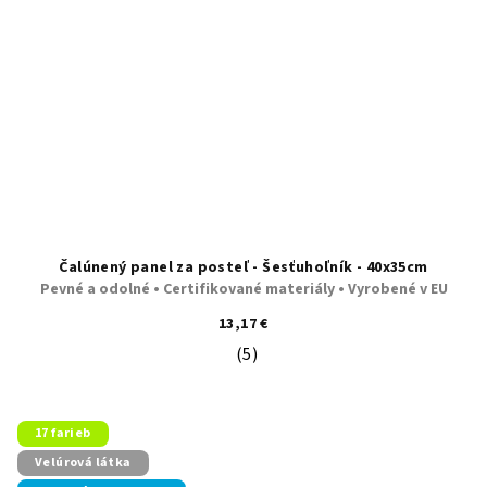
Čalúnený panel za posteľ - Šesťuhoľník - 40x35cm
Pevné a odolné • Certifikované materiály • Vyrobené v EU
13,17 €
(5)
Priemerné hodnotenie produktu je 5
17 farieb
Velúrová látka