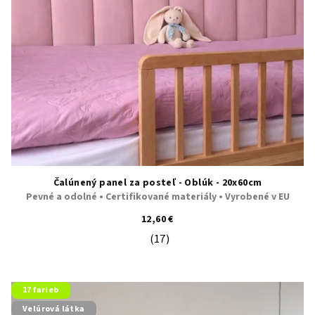
o
d
u
k
t
o
v
Čalúnený panel za posteľ - Oblúk - 20x60cm
Pevné a odolné • Certifikované materiály • Vyrobené v EU
12,60 €
(17)
Priemerné hodnotenie produktu je 5
17 farieb
Velúrová látka