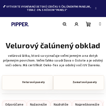
💕 VYTVORTE VYSNÍVANÚ DETSKÚ IZBIČKU S ČALÚNENÝMI PANELMI,
TERAZ -5% S KÓDOM "PANEL5"
Nákupn
Hľadať
Prihlásenie
Prejsť
na
obsah
Velurový čalúnený obklad
košík
velúrová látka, ktorá sa vyznačuje veľmi jemným a na dotyk
príjemným povrchom. Veľmi ľahko sa udržiava v čistote a je odolný
voči oderu. Má certifikát Oeko-Tex a je odolný voči UV žiareniu.
Velurové panely
Zamatové panely
R
Odporúčame
Najlacnejšie
Najdrahšie
Najpredávanejšie