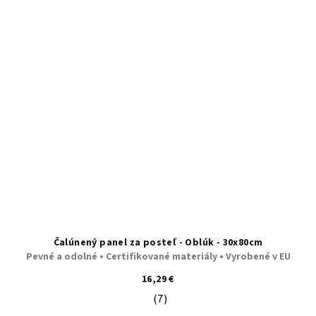
Čalúnený panel za posteľ - Oblúk - 30x80cm
Pevné a odolné • Certifikované materiály • Vyrobené v EU
16,29 €
(7)
Priemerné hodnotenie produktu je 5