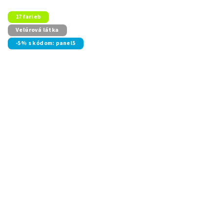
17 farieb
Velúrová látka
-5% s kódom: panel5