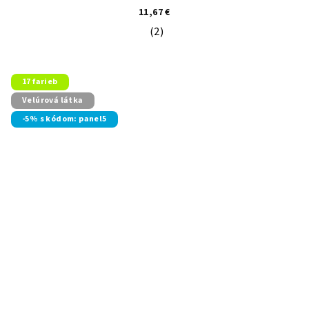
11,67 €
(2)
Priemerné hodnotenie produktu je 5
17 farieb
Velúrová látka
-5% s kódom: panel5