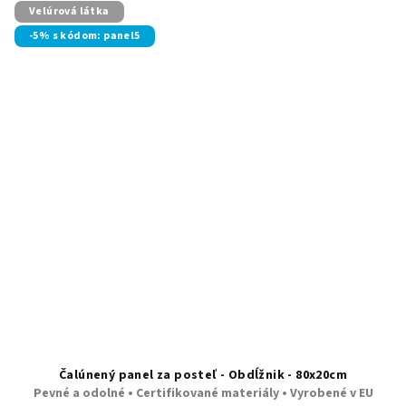
Velúrová látka
-5% s kódom: panel5
Čalúnený panel za posteľ - Obdĺžnik - 80x20cm
Pevné a odolné • Certifikované materiály • Vyrobené v EU