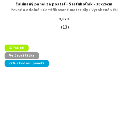
Čalúnený panel za posteľ - Šesťuhoľník - 30x26cm
Pevné a odolné • Certifikované materiály • Vyrobené v EU
9,82 €
(13)
Priemerné hodnotenie produktu je 5
17 farieb
Velúrová látka
-5% s kódom: panel5