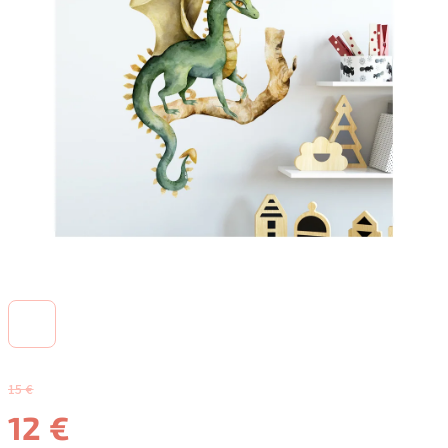
15 €
12 €