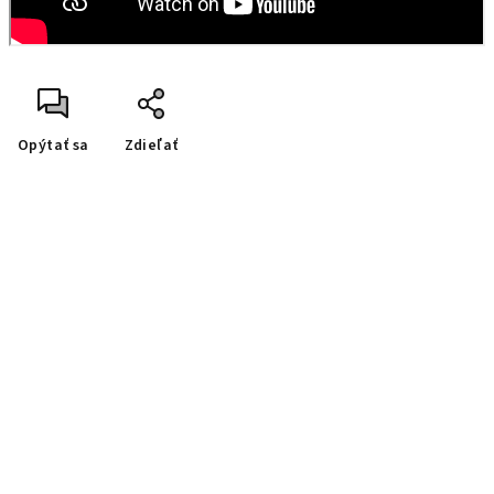
Opýtať sa
Zdieľať