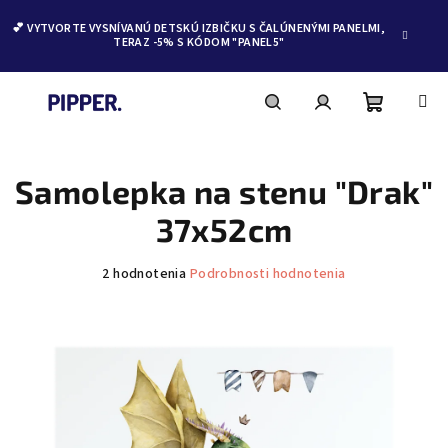
💕 VYTVORTE VYSNÍVANÚ DETSKÚ IZBIČKU S ČALÚNENÝMI PANELMI,
TERAZ -5% S KÓDOM "PANEL5"
Nákupn
Hľadať
Prihlásenie
Prejsť
na
obsah
Samolepka na stenu "Drak"
košík
37x52cm
Priemerné
2 hodnotenia
Podrobnosti hodnotenia
hodnotenie
produktu
je
5,0
z
5
hviezdičiek.