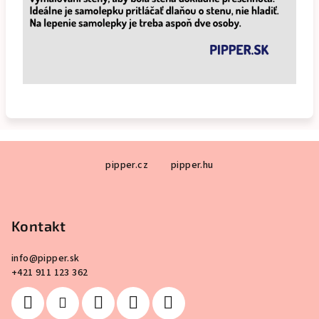
Z
pipper.cz
pipper.hu
á
p
ä
Kontakt
t
i
info
@
pipper.sk
e
+421 911 123 362