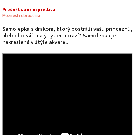
Jednotková
Produkt sa už nepredáva
cena:
Možnosti doručenia
Samolepka s drakom, ktorý postráži vašu princeznú,
alebo ho váš malý rytier porazí? Samolepka je
nakreslená v štýle akvarel.