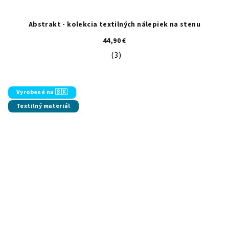
Abstrakt - kolekcia textilných nálepiek na stenu
44,90 €
(3)
Priemerné hodnotenie produktu je 5
Vyrobené na 🇸🇰
Textilný materiál