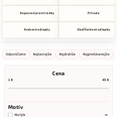
Dopravné prostriedky
Príroda
Kruhové nálepky
Obdĺžnikové nálepky
R
Odporúčame
Najlacnejšie
Najdrahšie
Najpredávanejšie
a
d
Cena
e
1
€
45
€
n
i
e
p
Motív
r
Motýle
19