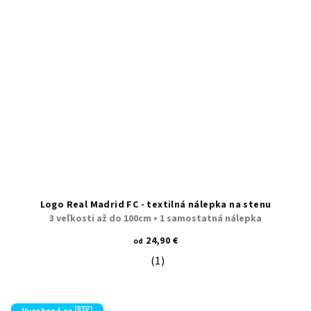
Logo Real Madrid FC - textilná nálepka na stenu
3 veľkosti až do 100cm • 1 samostatná nálepka
24,90 €
od
(1)
Priemerné hodnotenie produktu je 5