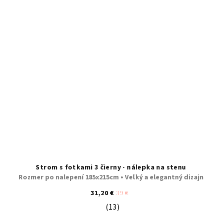
Strom s fotkami 3 čierny - nálepka na stenu
Rozmer po nalepení 185x215cm • Veľký a elegantný dizajn
31,20 €
39 €
(13)
Priemerné hodnotenie produktu je 5