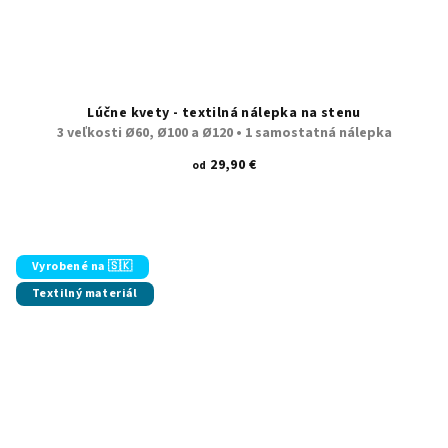
Lúčne kvety - textilná nálepka na stenu
3 veľkosti Ø60, Ø100 a Ø120 • 1 samostatná nálepka
29,90 €
od
Vyrobené na 🇸🇰
Textilný materiál