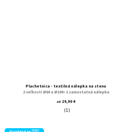
Plachetnica - textilná nálepka na stenu
2 veľkosti Ø60 a Ø100• 1 samostatná nálepka
29,90 €
od
(1)
Priemerné hodnotenie produktu je 5
Vyrobené na 🇸🇰