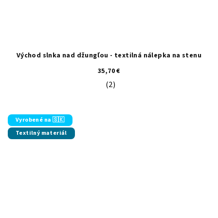
Východ slnka nad džungľou - textilná nálepka na stenu
35,70 €
(2)
Priemerné hodnotenie produktu je 5
Vyrobené na 🇸🇰
Textilný materiál