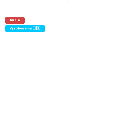
Priemerné hodnotenie produktu je 5
Akcia
Vyrobené na 🇸🇰