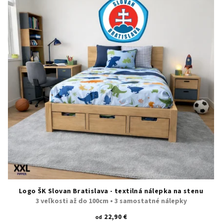
i
s
p
r
o
d
u
k
t
o
v
Logo ŠK Slovan Bratislava - textilná nálepka na stenu
3 veľkosti až do 100cm • 3 samostatné nálepky
22,90 €
od