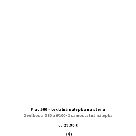
Fiat 500 - textilná nálepka na stenu
2 veľkosti Ø60 a Ø100• 1 samostatná nálepka
29,90 €
od
(4)