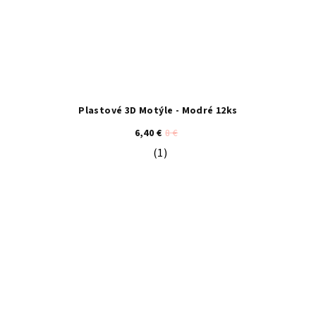
Plastové 3D Motýle - Modré 12ks
6,40 €
8 €
(1)
Priemerné hodnotenie produktu je 5