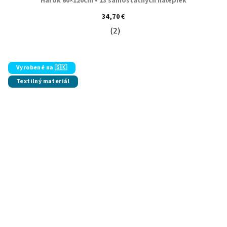
Hárok 60×120cm • 13 samostatných nálepiek
34,70 €
(2)
Priemerné hodnotenie produktu je 5
Vyrobené na 🇸🇰
Textilný materiál