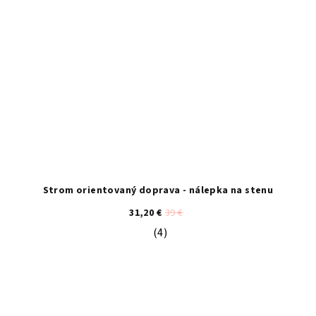
Strom orientovaný doprava - nálepka na stenu
31,20 €
39 €
(4)
Priemerné hodnotenie produktu je 5