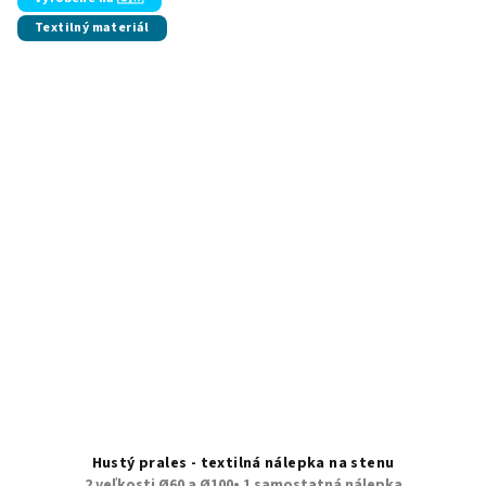
Textilný materiál
Hustý prales - textilná nálepka na stenu
2 veľkosti Ø60 a Ø100• 1 samostatná nálepka