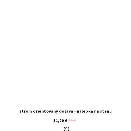
Strom orientovaný doľava - nálepka na stenu
31,20 €
39 €
(9)