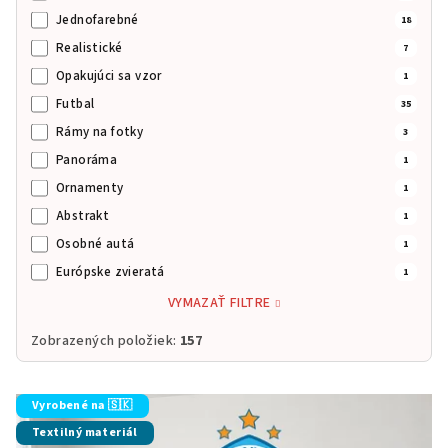
o
Jednofarebné
18
d
Realistické
7
u
Opakujúci sa vzor
1
k
Futbal
35
t
Rámy na fotky
3
o
Panoráma
1
v
Ornamenty
1
Abstrakt
1
Osobné autá
1
Európske zvieratá
1
VYMAZAŤ FILTRE
Zobrazených položiek:
157
V
Vyrobené na 🇸🇰
ý
Textilný materiál
p