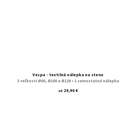
Vespa - textilná nálepka na stenu
3 veľkosti Ø60, Ø100 a Ø120 • 1 samostatná nálepka
29,90 €
od