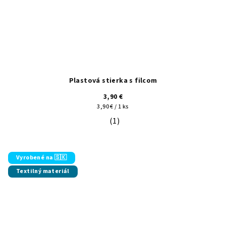
Plastová stierka s filcom
3,90 €
Jednotková
3,90 € / 1 ks
cena:
(1)
Priemerné hodnotenie produktu je 5
Vyrobené na 🇸🇰
Textilný materiál