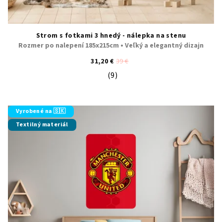
Strom s fotkami 3 hnedý - nálepka na stenu
Rozmer po nalepení 185x215cm • Veľký a elegantný dizajn
31,20 €
39 €
(9)
Priemerné hodnotenie produktu je 5
Vyrobené na 🇸🇰
Textilný materiál