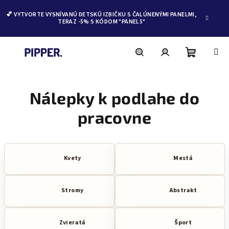
💕 VYTVORTE VYSNÍVANÚ DETSKÚ IZBIČKU S ČALÚNENÝMI PANELMI,
TERAZ -5% S KÓDOM "PANEL5"
Nákupn
Hľadať
Prihlásenie
Prejsť
na
obsah
Nálepky k podlahe do
košík
pracovne
Kvety
Mestá
Stromy
Abstrakt
Zvieratá
Šport