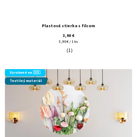
Plastová stierka s filcom
3,90 €
Jednotková
3,90 € / 1 ks
cena:
(1)
Priemerné hodnotenie produktu je 5
Vyrobené na 🇸🇰
Textilný materiál