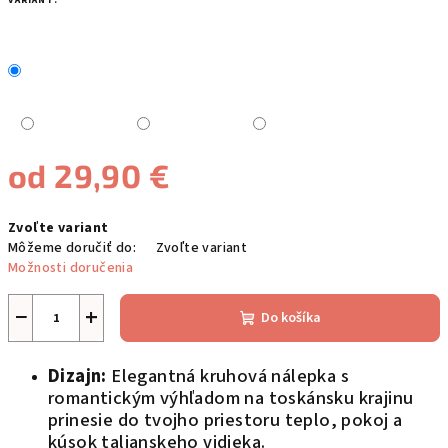
VARIANT:
od
29,90 €
Jednotková
Zvoľte variant
cena:
Môžeme doručiť do:
Zvoľte variant
Možnosti doručenia
−
+
Do košíka
Dizajn:
Elegantná kruhová nálepka s
romantickým výhľadom na toskánsku krajinu
prinesie do tvojho priestoru teplo, pokoj a
kúsok talianskeho vidieka.