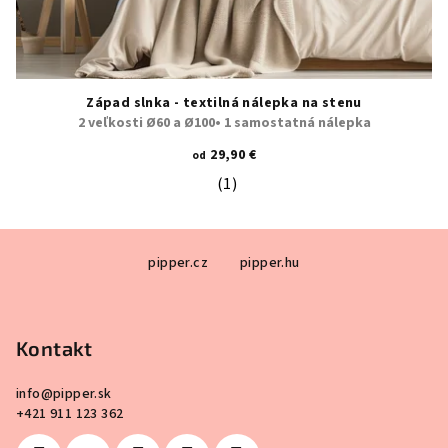
Západ slnka - textilná nálepka na stenu
2 veľkosti Ø60 a Ø100• 1 samostatná nálepka
29,90 €
od
(1)
Priemerné hodnotenie produktu je 5
Z
pipper.cz
pipper.hu
á
p
ä
Kontakt
t
i
info
@
pipper.sk
e
+421 911 123 362