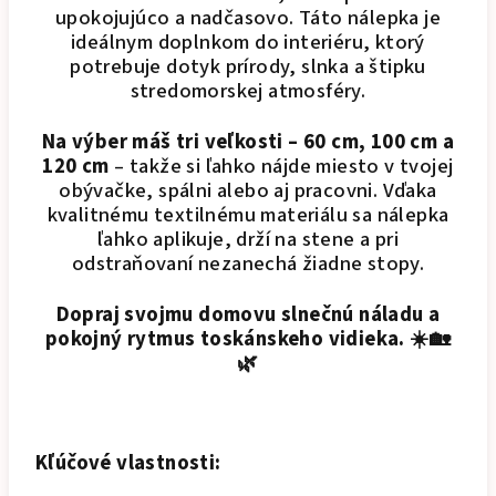
upokojujúco a nadčasovo. Táto nálepka je
ideálnym doplnkom do interiéru, ktorý
potrebuje dotyk prírody, slnka a štipku
stredomorskej atmosféry.
Na výber máš tri veľkosti – 60 cm, 100 cm a
120 cm
– takže si ľahko nájde miesto v tvojej
obývačke, spálni alebo aj pracovni. Vďaka
kvalitnému textilnému materiálu sa nálepka
ľahko aplikuje, drží na stene a pri
odstraňovaní nezanechá žiadne stopy.
Dopraj svojmu domovu slnečnú náladu a
pokojný rytmus toskánskeho vidieka. ☀️🏡
🌿
Kľúčové vlastnosti: