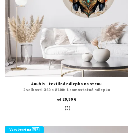
Anubis - textilná nálepka na stenu
2 veľkosti Ø60 a Ø100• 1 samostatná nálepka
29,90 €
od
(3)
Priemerné hodnotenie produktu je 5
Vyrobené na 🇸🇰