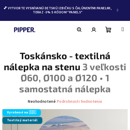
💕 VYTVORTE VYSNÍVANÚ DETSKÚ IZBIČKU S ČALÚNENÝMI PANELMI,
TERAZ -5% S KÓDOM "PANEL5"
Nákupn
Hľadať
Prihlásenie
Prejsť
na
obsah
Toskánsko - textilná
košík
nálepka na stenu
3 veľkosti
Ø60, Ø100 a Ø120 • 1
samostatná nálepka
Priemerné
Neohodnotené
Podrobnosti hodnotenia
hodnotenie
produktu
Vyrobené na 🇸🇰
je
Textilný materiál
0,0