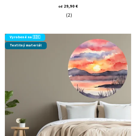
29,90 €
od
(2)
Priemerné hodnotenie produktu je 5
Vyrobené na 🇸🇰
Textilný materiál