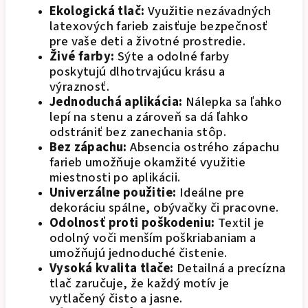
Ekologická tlač:
Využitie nezávadných
latexových farieb zaisťuje bezpečnosť
pre vaše deti a životné prostredie.
Živé farby:
Sýte a odolné farby
poskytujú dlhotrvajúcu krásu a
výraznosť.
Jednoduchá aplikácia:
Nálepka sa ľahko
lepí na stenu a zároveň sa dá ľahko
odstrániť bez zanechania stôp.
Bez zápachu:
Absencia ostrého zápachu
farieb umožňuje okamžité využitie
miestnosti po aplikácii.
Univerzálne použitie:
Ideálne pre
dekoráciu spálne, obývačky či pracovne.
Odolnosť proti poškodeniu:
Textil je
odolný voči menším poškriabaniam a
umožňujú jednoduché čistenie.
Vysoká kvalita tlače:
Detailná a precízna
tlač zaručuje, že každý motív je
vytlačený čisto a jasne.