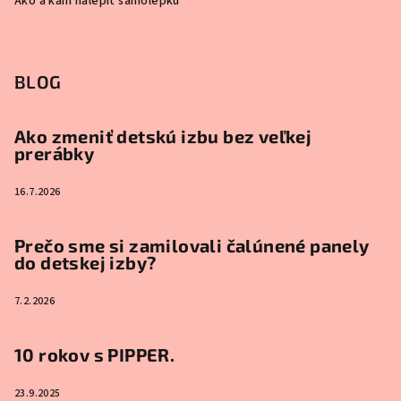
Ako a kam nalepiť samolepku
BLOG
Ako zmeniť detskú izbu bez veľkej
prerábky
16.7.2026
Prečo sme si zamilovali čalúnené panely
do detskej izby?
7.2.2026
10 rokov s PIPPER.
23.9.2025