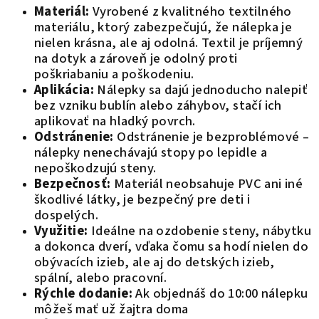
Materiál:
Vyrobené z kvalitného textilného
materiálu, ktorý zabezpečujú, že nálepka je
nielen krásna, ale aj odolná. Textil je príjemný
na dotyk a zároveň je odolný proti
poškriabaniu a poškodeniu.
Aplikácia:
Nálepky sa dajú jednoducho nalepiť
bez vzniku bublín alebo záhybov, stačí ich
aplikovať na hladký povrch.
Odstránenie:
Odstránenie je bezproblémové –
nálepky nenechávajú stopy po lepidle a
nepoškodzujú steny.
Bezpečnosť:
Materiál neobsahuje PVC ani iné
škodlivé látky, je bezpečný pre deti i
dospelých.
Využitie:
Ideálne na ozdobenie steny, nábytku
a dokonca dverí, vďaka čomu sa hodí nielen do
obývacích izieb, ale aj do detských izieb,
spální, alebo pracovní.
Rýchle dodanie:
Ak objednáš do 10:00 nálepku
môžeš mať už žajtra doma