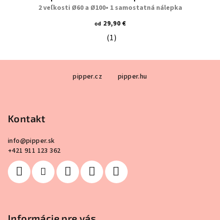
2 veľkosti Ø60 a Ø100• 1 samostatná nálepka
29,90 €
od
(1)
Priemerné hodnotenie produktu je 5
Z
pipper.cz
pipper.hu
á
p
ä
Kontakt
t
i
info
@
pipper.sk
e
+421 911 123 362
Informácie pre vás