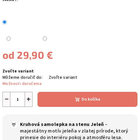
VARIANT:
od
29,90 €
Jednotková
Zvoľte variant
cena:
Môžeme doručiť do:
Zvoľte variant
Možnosti doručenia
−
+
Do košíka
Kruhová samolepka na stenu Jeleň
–
🦌
majestátny motív jeleňa v zlatej prírode, ktorý
prinesie do interiéru pokoj a atmosféru lesa.