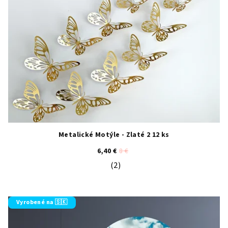
Metalické Motýle - Zlaté 2 12 ks
6,40 €
8 €
(2)
Priemerné hodnotenie produktu je 5
Vyrobené na 🇸🇰