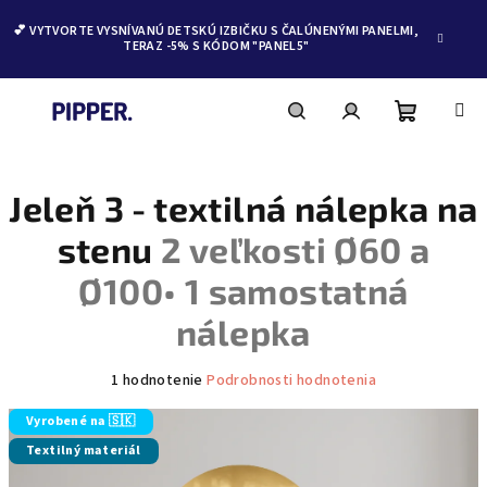
💕 VYTVORTE VYSNÍVANÚ DETSKÚ IZBIČKU S ČALÚNENÝMI PANELMI,
TERAZ -5% S KÓDOM "PANEL5"
Nákupn
Hľadať
Prihlásenie
Prejsť
na
obsah
Jeleň 3 - textilná nálepka na
košík
stenu
2 veľkosti Ø60 a
Ø100• 1 samostatná
nálepka
Priemerné
1 hodnotenie
Podrobnosti hodnotenia
hodnotenie
produktu
Vyrobené na 🇸🇰
je
Textilný materiál
5,0