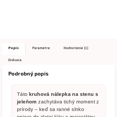
Popis
Parametre
Hodnotenie (1)
Diskusia
Podrobný popis
Táto
kruhová nálepka na stenu s
jeleňom
zachytáva tichý moment z
prírody – keď sa ranné slnko
opiera do zlatej lúky a majestátny