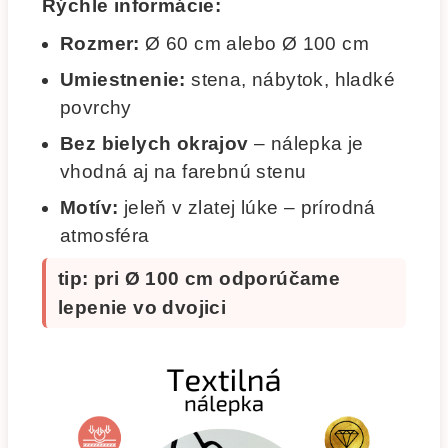
Rýchle informácie:
Rozmer:
Ø 60 cm alebo Ø 100 cm
Umiestnenie:
stena, nábytok, hladké
povrchy
Bez bielych okrajov
– nálepka je
vhodná aj na farebnú stenu
Motív:
jeleň v zlatej lúke – prírodná
atmosféra
tip: pri Ø 100 cm odporúčame
lepenie vo dvojici