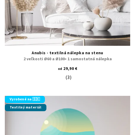
Anubis - textilná nálepka na stenu
2 veľkosti Ø60 a Ø100• 1 samostatná nálepka
29,90 €
od
(3)
Priemerné hodnotenie produktu je 5
Vyrobené na 🇸🇰
Textilný materiál