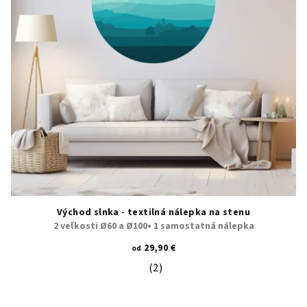
Východ slnka - textilná nálepka na stenu
2 veľkosti Ø60 a Ø100• 1 samostatná nálepka
29,90 €
od
(2)
Priemerné hodnotenie produktu je 5