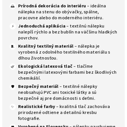
Prírodná dekorácia do interiéru
– ideálna
🌅
nálepka na stenu do obývačky, spálne,
pracovne alebo do moderného interiéru.
Jednoduchá aplikácia
– textilnú nálepku
⚡
nalepíš rýchlo a bez bublín na väčšinu hladkých
povrchov.
Kvalitný textilný materiál
– nálepka je
🧵
vyrobená z odolného textilného materiálu s
dlhou životnosťou.
Ekologická latexová tlač
– tlačíme
🌿
bezpečnými latexovými farbami bez škodlivých
chemikálií.
Bezpečný materiál
– textilné nálepky
🛡️
neobsahujú PVC ani toxické látky a sú
bezpečné aj pre domácnosti s deťmi.
Realistické farby
– kvalitná tlač zachováva
✨
prirodzené odtiene a detailnú kresbu
fotografie.
Vyrobené na Slovensku
– nálepky navrhujeme
❤️