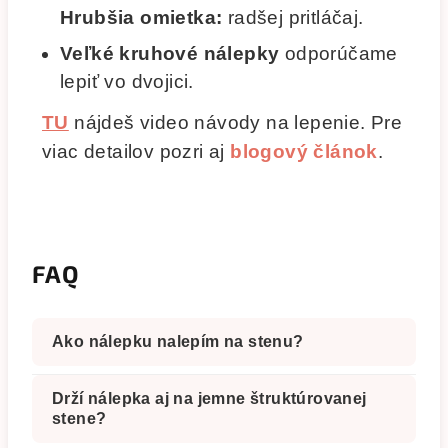
Hrubšia omietka:
radšej pritláčaj.
Veľké kruhové nálepky
odporúčame
lepiť vo dvojici.
TU
nájdeš video návody na lepenie.
Pre
viac detailov pozri aj
blogový článok
.
FAQ
Ako nálepku nalepím na stenu?
Drží nálepka aj na jemne štruktúrovanej
stene?