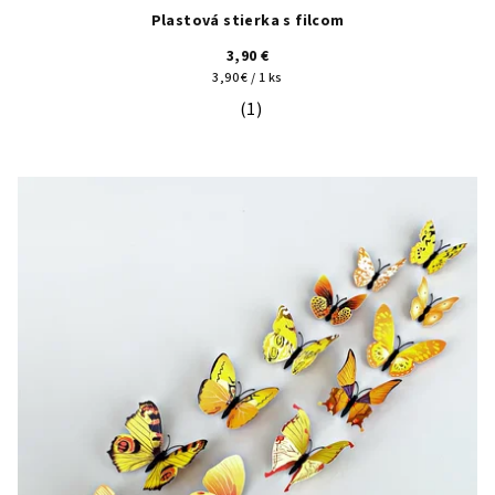
Plastová stierka s filcom
3,90 €
Jednotková
3,90 € / 1 ks
cena:
(1)
Priemerné hodnotenie produktu je 5