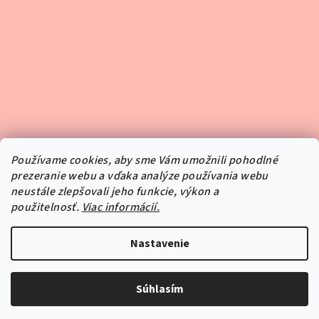
Používame cookies, aby sme Vám umožnili pohodlné
prezeranie webu a vďaka analýze používania webu
neustále zlepšovali jeho funkcie, výkon a
použitelnosť.
Viac informácií.
Sledovať na Instagrame
Nastavenie
Copyright 2026
Pipper.sk
. Všetky práva vyhradené.
Súhlasím
Vytvoril Shoptet