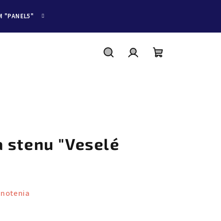
M "PANEL5"
Hľadať
Prihlásenie
Nákupný
košík
 stenu "Veselé
dnotenia