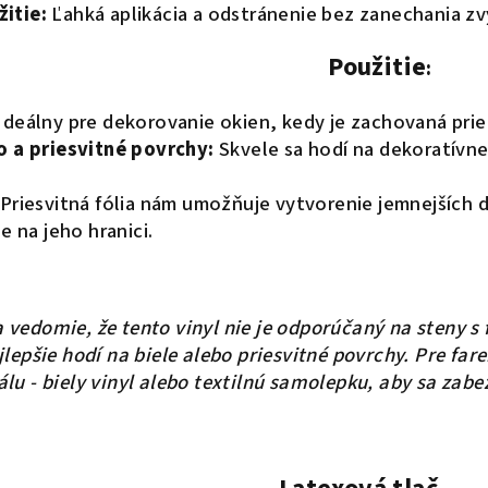
itie:
Ľahká aplikácia a odstránenie bez zanechania zv
Použitie
:
Ideálny pre dekorovanie okien, kedy je zachovaná pri
o a priesvitné povrchy:
Skvele sa hodí na dekoratívne
Priesvitná fólia nám umožňuje vytvorenie jemnejších d
e na jeho hranici.
 vedomie, že tento vinyl nie je odporúčaný na steny 
lepšie hodí na biele alebo priesvitné povrchy. Pre fa
lu - biely vinyl alebo textilnú samolepku, aby sa zabe