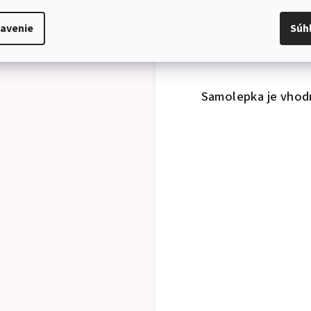
avenie
Súh
Samolepka je vhodná