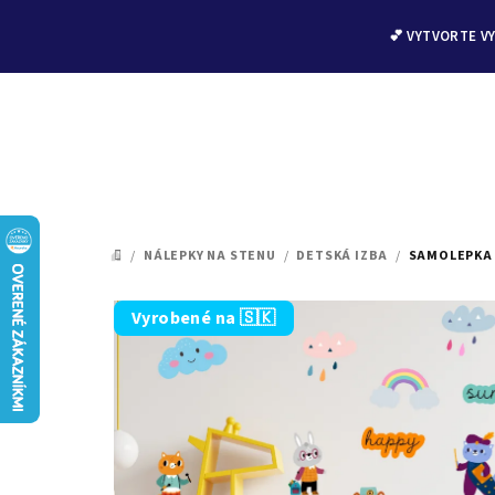
💕 VYTVORTE V
Prejsť
na
/
NÁLEPKY NA STENU
/
DETSKÁ IZBA
/
SAMOLEPKA 
DOMOV
obsah
Vyrobené na 🇸🇰