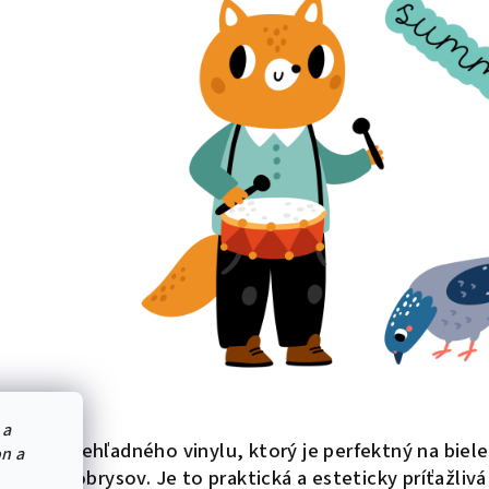
 a
ená z priehľadného vinylu, ktorý je perfektný na bie
on a
teľných obrysov. Je to praktická a esteticky príťažlivá