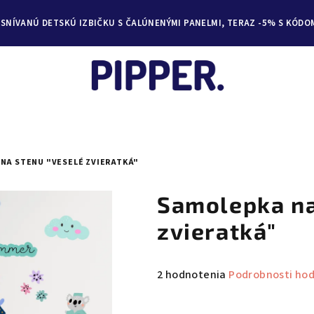
YSNÍVANÚ DETSKÚ IZBIČKU S ČALÚNENÝMI PANELMI, TERAZ -5% S KÓDO
NA STENU "VESELÉ ZVIERATKÁ"
Samolepka na
zvieratká"
Priemerné
2 hodnotenia
Podrobnosti ho
hodnotenie
produktu