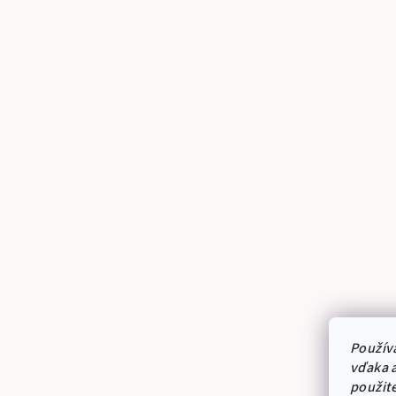
Použív
vďaka a
použit