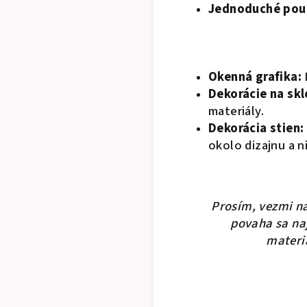
Jednoduché použ
Okenná grafika:
Dekorácie na skl
materiály.
Dekorácia stien:
okolo dizajnu a ni
Prosím, vezmi na
povaha sa naj
materiá