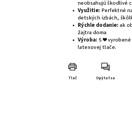
neobsahujú škodlivé c
Využitie:
Perfektné na
detských izbách, škôl
Rýchle dodanie:
ak o
žajtra doma
Výroba:
S ❤️ vyrobené
latexovej tlače.
Tlač
Opýtať sa