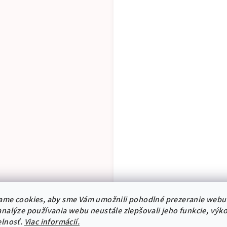
ame cookies, aby sme Vám umožnili pohodlné prezeranie webu
Samolepka je vyrob
nalýze používania webu neustále zlepšovali jeho funkcie, výk
vyniknúť bez vidi
elnosť.
Viac informácií.