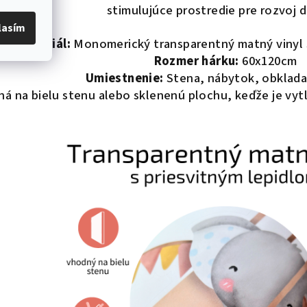
stimulujúce prostredie pre rozvoj d
lasím
Materiál:
Monomerický transparentný matný vinyl s
Rozmer hárku:
60x120cm
Umiestnenie:
Stena, nábytok, obklada
 na bielu stenu alebo sklenenú plochu, keďže je vytla