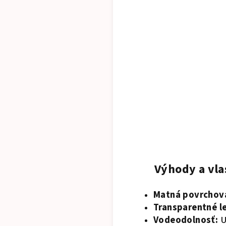
Výhody a vl
Matná povrchová
Transparentné le
Vodeodolnosť:
U