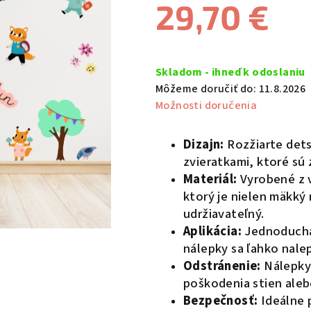
29,70 €
je
5,0
z
Jednotková
5
cena:
Skladom - ihneď k odoslaniu
hviezdičiek.
Môžeme doručiť do:
11.8.2026
Možnosti doručenia
Dizajn:
Rozžiarte dets
zvieratkami, ktoré sú
Materiál:
Vyrobené z v
ktorý je nielen mäkký 
udržiavateľný.
Aplikácia:
Jednoduchá 
nálepky sa ľahko nale
Odstránenie:
Nálepky
poškodenia stien aleb
Bezpečnosť:
Ideálne 