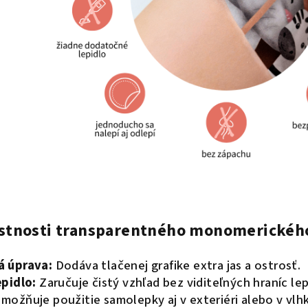
astnosti transparentného monomerického
 úprava:
Dodáva tlačenej grafike extra jas a ostrosť.
pidlo:
Zaručuje čistý vzhľad bez viditeľných hraníc lep
možňuje použitie samolepky aj v exteriéri alebo v vlh