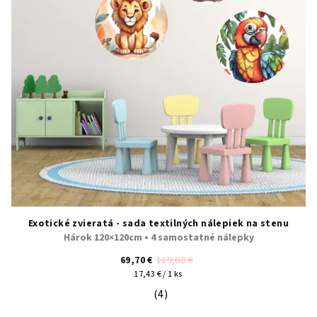
Exotické zvieratá - sada textilných nálepiek na stenu
Hárok 120×120cm • 4 samostatné nálepky
69,70 €
119,60 €
Jednotková
17,43 € / 1 ks
cena:
(4)
Priemerné hodnotenie produktu je 5