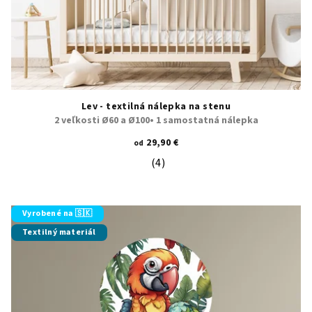
Lev - textilná nálepka na stenu
2 veľkosti Ø60 a Ø100• 1 samostatná nálepka
29,90 €
od
(4)
Priemerné hodnotenie produktu je 5
Vyrobené na 🇸🇰
Textilný materiál