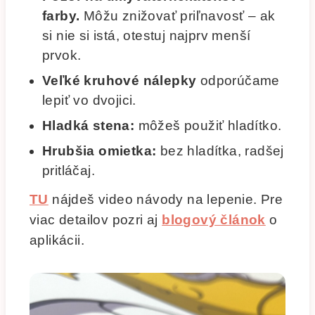
farby.
Môžu znižovať priľnavosť – ak
si nie si istá, otestuj najprv menší
prvok.
Veľké kruhové nálepky
odporúčame
lepiť vo dvojici.
Hladká stena:
môžeš použiť hladítko.
Hrubšia omietka:
bez hladítka, radšej
pritláčaj.
TU
nájdeš video návody na lepenie. Pre
viac detailov pozri aj
blogový článok
o
aplikácii.