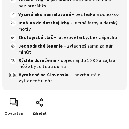
Zmena izby za pár minút
– bez maľovania a
🎨
bez prerábky
Vyzerá ako namaľovaná
– bez lesku a odleskov
🪄
Ideálna do detskej izby
– jemné farby a detský
🧸
motív
Ekologická tlač
– latexové farby, bez zápachu
🌿
Jednoduché lepenie
– zvládneš sama za pár
👍
minút
Rýchle doručenie
– objednaj do 10:00 a zajtra
🚀
môže byť u teba doma
Vyrobené na Slovensku
– navrhnuté a
🇸🇰
vytlačené u nás
Opýtať sa
Zdieľať