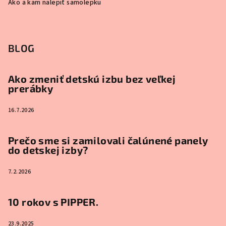
Ako a kam nalepiť samolepku
BLOG
Ako zmeniť detskú izbu bez veľkej
prerábky
16.7.2026
Prečo sme si zamilovali čalúnené panely
do detskej izby?
7.2.2026
10 rokov s PIPPER.
23.9.2025