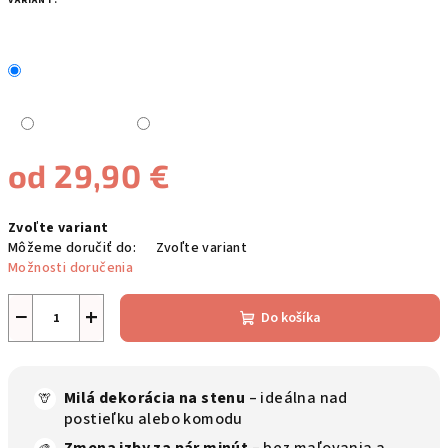
VARIANT:
od
29,90 €
Jednotková
Zvoľte variant
cena:
Môžeme doručiť do:
Zvoľte variant
Možnosti doručenia
−
+
Do košíka
Milá dekorácia na stenu
– ideálna nad
🦒
postieľku alebo komodu