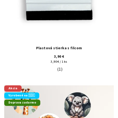
Plastová stierka s filcom
3,90 €
Jednotková
3,90 € / 1 ks
cena:
(1)
Priemerné hodnotenie produktu je 5
Akcia
Vyrobené na 🇸🇰
Doprava zadarmo