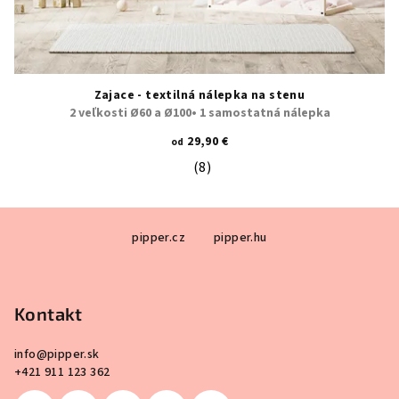
Zajace - textilná nálepka na stenu
2 veľkosti Ø60 a Ø100• 1 samostatná nálepka
29,90 €
od
(8)
Priemerné hodnotenie produktu je 5
Z
pipper.cz
pipper.hu
á
p
ä
Kontakt
t
i
info
@
pipper.sk
e
+421 911 123 362