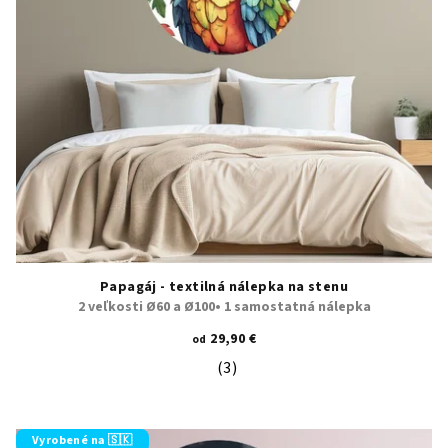
Papagáj - textilná nálepka na stenu
2 veľkosti Ø60 a Ø100• 1 samostatná nálepka
29,90 €
od
(3)
Priemerné hodnotenie produktu je 5
Vyrobené na 🇸🇰