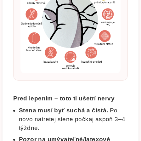
Pred lepením – toto ti ušetrí nervy
Stena musí byť suchá a čistá.
Po
novo natretej stene počkaj aspoň 3–4
týždne.
Pozor na umývateľné/latexové