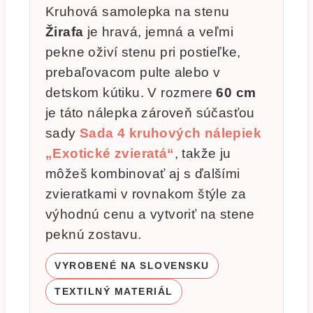
Kruhová samolepka na stenu
Žirafa
je hravá, jemná a veľmi
pekne oživí stenu pri postieľke,
prebaľovacom pulte alebo v
detskom kútiku. V rozmere
60 cm
je táto nálepka zároveň súčasťou
sady
Sada 4 kruhových nálepiek
„Exotické zvieratá“
, takže ju
môžeš kombinovať aj s ďalšími
zvieratkami v rovnakom štýle za
výhodnú cenu a vytvoriť na stene
peknú zostavu.
VYROBENÉ NA SLOVENSKU
TEXTILNÝ MATERIÁL