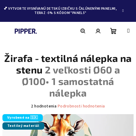
💕 VYTVORTE VYSNÍVANÚ DETSKÚ IZBIČKU S ČALÚNENÝMI PANELMI,
TERAZ -5% S KÓDOM "PANEL5"
Nákupn
Hľadať
Prihlásenie
Prejsť
na
obsah
Žirafa - textilná nálepka na
košík
stenu
2 veľkosti Ø60 a
Ø100• 1 samostatná
nálepka
Priemerné
2 hodnotenia
Podrobnosti hodnotenia
hodnotenie
produktu
Vyrobené na 🇸🇰
je
Textilný materiál
5,0