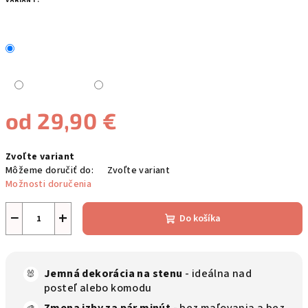
VARIANT:
od
29,90 €
Jednotková
Zvoľte variant
cena:
Môžeme doručiť do:
Zvoľte variant
Možnosti doručenia
−
+
Do košíka
Jemná dekorácia na stenu
- ideálna nad
🐰
posteľ alebo komodu