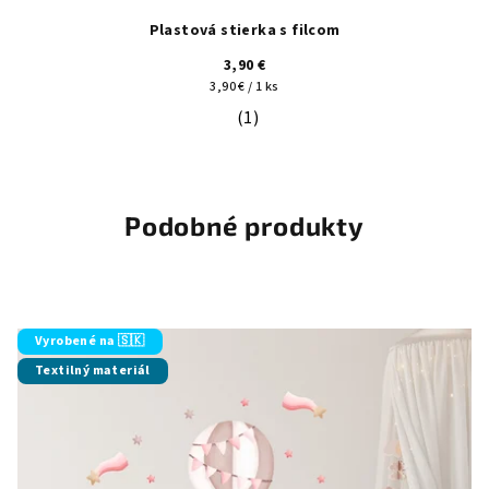
Plastová stierka s filcom
3,90 €
Jednotková
3,90 € / 1 ks
cena:
(1)
Priemerné hodnotenie produktu je 5
Podobné produkty
Vyrobené na 🇸🇰
Textilný materiál