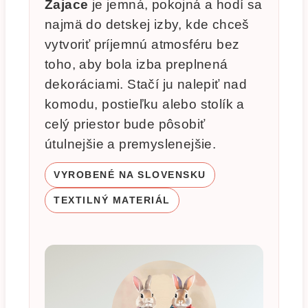
Zajace
je jemná, pokojná a hodí sa
najmä do detskej izby, kde chceš
vytvoriť príjemnú atmosféru bez
toho, aby bola izba preplnená
dekoráciami. Stačí ju nalepiť nad
komodu, postieľku alebo stolík a
celý priestor bude pôsobiť
útulnejšie a premyslenejšie.
VYROBENÉ NA SLOVENSKU
TEXTILNÝ MATERIÁL