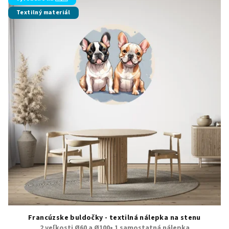
Textilný materiál
Francúzske buldočky - textilná nálepka na stenu
2 veľkosti Ø60 a Ø100• 1 samostatná nálepka