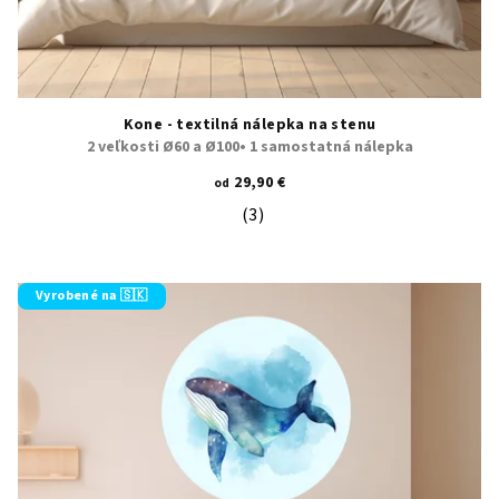
Kone - textilná nálepka na stenu
2 veľkosti Ø60 a Ø100• 1 samostatná nálepka
29,90 €
od
(3)
Priemerné hodnotenie produktu je 5
Vyrobené na 🇸🇰