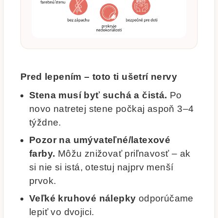
Pred lepením – toto ti ušetrí nervy
Stena musí byť suchá a čistá.
Po
novo natretej stene počkaj aspoň 3–4
týždne.
Pozor na umývateľné/latexové
farby.
Môžu znižovať priľnavosť – ak
si nie si istá, otestuj najprv menší
prvok.
Veľké kruhové nálepky
odporúčame
lepiť vo dvojici.