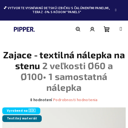
💕 VYTVORTE VYSNÍVANÚ DETSKÚ IZBIČKU S ČALÚNENÝMI PANELMI,
TERAZ -5% S KÓDOM "PANEL5"
Nákupn
Hľadať
Prihlásenie
Prejsť
na
obsah
Zajace - textilná nálepka na
košík
stenu
2 veľkosti Ø60 a
Ø100• 1 samostatná
nálepka
Priemerné
8 hodnotení
Podrobnosti hodnotenia
hodnotenie
produktu
Vyrobené na 🇸🇰
je
Textilný materiál
5,0