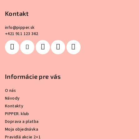
ä
Kontakt
t
i
info
@
pipper.sk
e
+421 911 123 362
Informácie pre vás
O nás
Návody
Kontakty
PIPPER. klub
Doprava a platba
Moja objednávka
Pravidlá akcie 2+1