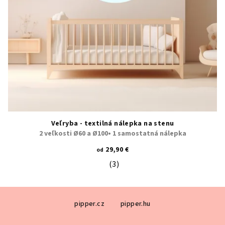
Veľryba - textilná nálepka na stenu
2 veľkosti Ø60 a Ø100• 1 samostatná nálepka
29,90 €
od
(3)
Priemerné hodnotenie produktu je 5
Z
pipper.cz
pipper.hu
á
p