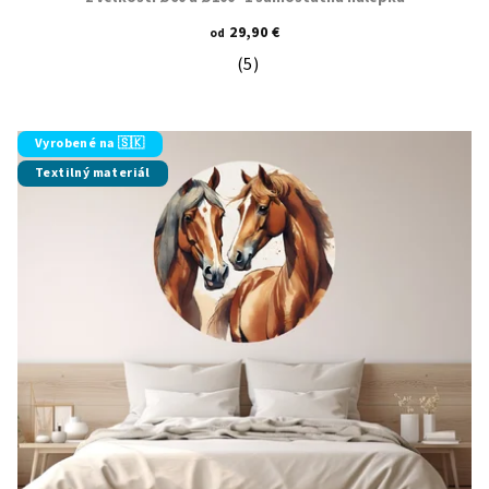
29,90 €
od
(5)
Priemerné hodnotenie produktu je 5
Vyrobené na 🇸🇰
Textilný materiál