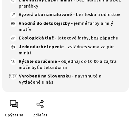
Zmena izby za pár minút
- bez maľovania a bez
🎨
prerábky
Vyzerá ako namaľované
- bez lesku a odleskov
🪄
Vhodná do detskej izby
- jemné farby a milý
🧸
motív
Ekologická tlač
- latexové farby, bez zápachu
🌿
Jednoduché lepenie
- zvládneš sama za pár
👍
minút
Rýchle doručenie
- objednaj do 10:00 a zajtra
🚀
môže byť u teba doma
Vyrobené na Slovensku
- navrhnuté a
🇸🇰
vytlačené u nás
Opýtať sa
Zdieľať