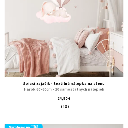
Spiaci zajačik - textilná nálepka na stenu
Hárok 60×60cm • 10 samostatných nálepiek
24,90 €
(10)
Priemerné hodnotenie produktu je 5
Vyrobené na 🇸🇰