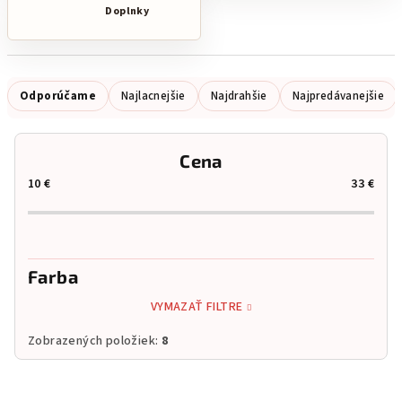
Doplnky
R
Odporúčame
Najlacnejšie
Najdrahšie
Najpredávanejšie
a
d
Cena
e
10
€
33
€
n
i
e
p
Farba
r
VYMAZAŤ FILTRE
o
d
Zobrazených položiek:
8
u
V
k