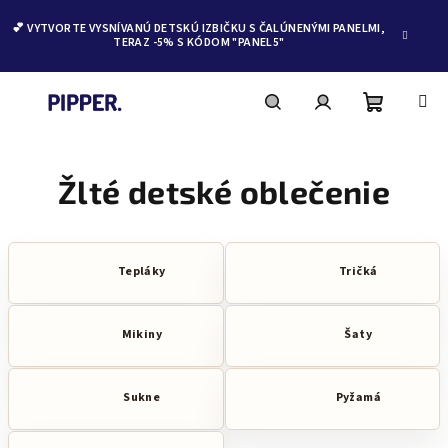
💕 VYTVORTE VYSNÍVANÚ DETSKÚ IZBIČKU S ČALÚNENÝMI PANELMI,
TERAZ -5% S KÓDOM "PANEL5"
Nákupn
Hľadať
Prihlásenie
Prejsť
na
obsah
Žlté detské oblečenie
košík
Tepláky
Tričká
Mikiny
Šaty
Sukne
Pyžamá