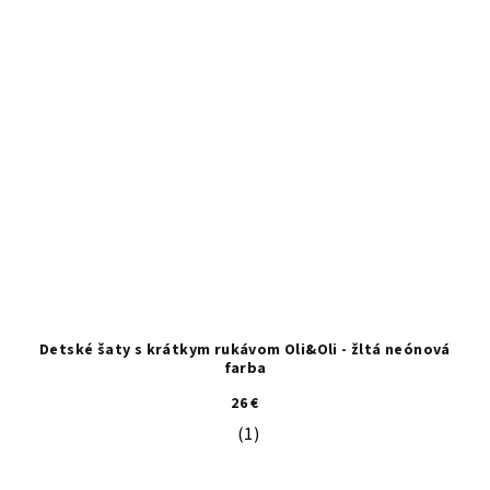
Detské šaty s krátkym rukávom Oli&Oli - žltá neónová
farba
26 €
(1)
Priemerné hodnotenie produktu je 5