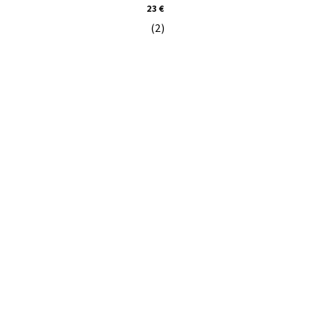
23 €
(2)
Priemerné hodnotenie produktu je 5