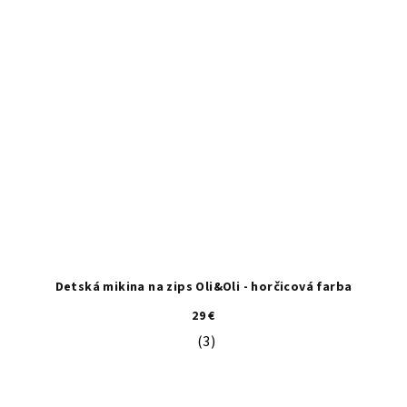
Detská mikina na zips Oli&Oli - horčicová farba
29 €
(3)
Priemerné hodnotenie produktu je 5