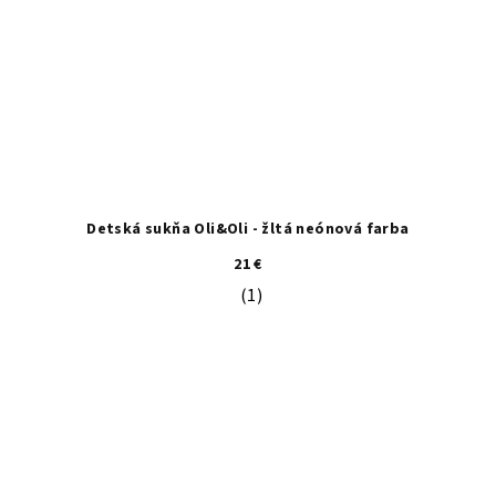
Detská sukňa Oli&Oli - žltá neónová farba
21 €
(1)
Priemerné hodnotenie produktu je 5