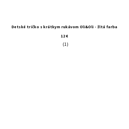
Detské tričko s krátkym rukávom Oli&Oli - žltá farba
12 €
(1)
Priemerné hodnotenie produktu je 5