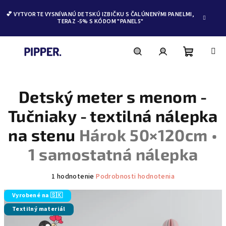
💕 VYTVORTE VYSNÍVANÚ DETSKÚ IZBIČKU S ČALÚNENÝMI PANELMI,
TERAZ -5% S KÓDOM "PANEL5"
Nákupn
Hľadať
Prihlásenie
Prejsť
na
obsah
Detský meter s menom -
košík
Tučniaky - textilná nálepka
na stenu
Hárok 50×120cm •
1 samostatná nálepka
Priemerné
1 hodnotenie
Podrobnosti hodnotenia
hodnotenie
produktu
Vyrobené na 🇸🇰
je
Textilný materiál
5,0