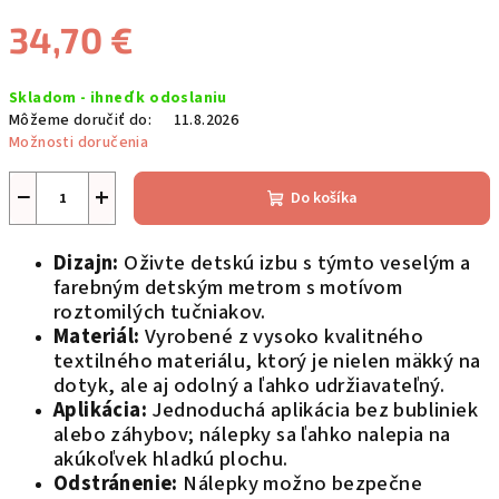
34,70 €
Jednotková
Skladom - ihneď k odoslaniu
cena:
Môžeme doručiť do:
11.8.2026
Možnosti doručenia
−
+
Do košíka
Dizajn:
Oživte detskú izbu s týmto veselým a
farebným detským metrom s motívom
roztomilých tučniakov.
Materiál:
Vyrobené z vysoko kvalitného
textilného materiálu, ktorý je nielen mäkký na
dotyk, ale aj odolný a ľahko udržiavateľný.
Aplikácia:
Jednoduchá aplikácia bez bubliniek
alebo záhybov; nálepky sa ľahko nalepia na
akúkoľvek hladkú plochu.
Odstránenie:
Nálepky možno bezpečne