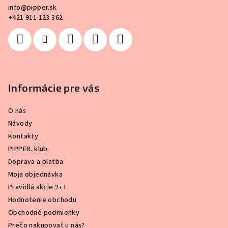
i
info
@
pipper.sk
e
+421 911 123 362
Informácie pre vás
O nás
Návody
Kontakty
PIPPER. klub
Doprava a platba
Moja objednávka
Pravidlá akcie 2+1
Hodnotenie obchodu
Obchodné podmienky
Prečo nakupovať u nás?