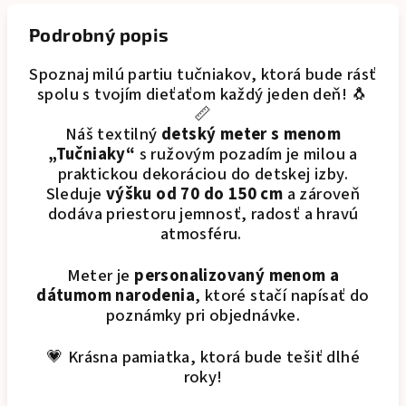
Podrobný popis
Spoznaj milú partiu tučniakov, ktorá bude rásť
spolu s tvojím dieťaťom každý jeden deň! 🐧
📏
Náš textilný
detský meter s menom
„Tučniaky“
s ružovým pozadím je milou a
praktickou dekoráciou do detskej izby.
Sleduje
výšku od 70 do 150 cm
a zároveň
dodáva priestoru jemnosť, radosť a hravú
atmosféru.
Meter je
personalizovaný menom a
dátumom narodenia
, ktoré stačí napísať do
poznámky pri objednávke.
💗 Krásna pamiatka, ktorá bude tešiť dlhé
roky!