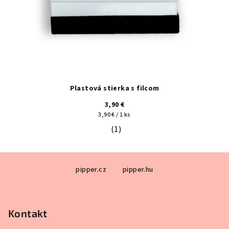
Plastová stierka s filcom
3,90 €
Jednotková
3,90 € / 1 ks
cena:
(1)
Priemerné hodnotenie produktu je 5
Z
pipper.cz
pipper.hu
á
p
ä
Kontakt
t