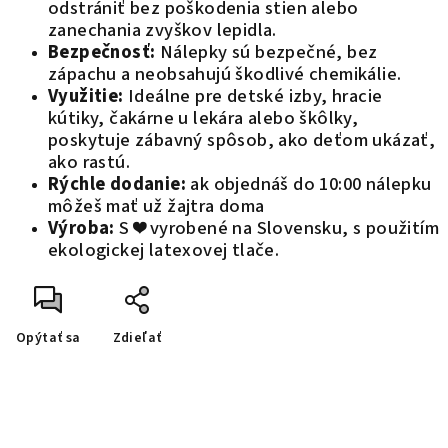
odstrániť bez poškodenia stien alebo
zanechania zvyškov lepidla.
Bezpečnosť:
Nálepky sú bezpečné, bez
zápachu a neobsahujú škodlivé chemikálie.
Využitie:
Ideálne pre detské izby, hracie
kútiky, čakárne u lekára alebo škôlky,
poskytuje zábavný spôsob, ako deťom ukázať,
ako rastú.
Rýchle dodanie:
ak objednáš do 10:00 nálepku
môžeš mať už žajtra doma
Výroba:
S ❤️ vyrobené na Slovensku, s použitím
ekologickej latexovej tlače.
Opýtať sa
Zdieľať