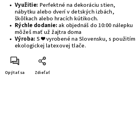
Využitie:
Perfektné na dekoráciu stien,
nábytku alebo dverí v detských izbách,
škôlkach alebo hracích kútikoch.
Rýchle dodanie:
ak objednáš do 10:00 nálepku
môžeš mať už žajtra doma
Výroba:
S ❤️ vyrobené na Slovensku, s použitím
ekologickej latexovej tlače.
Opýtať sa
Zdieľať