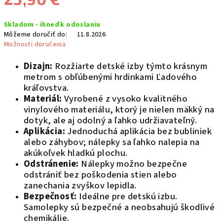
Jednotková
Skladom - ihneď k odoslaniu
cena:
Môžeme doručiť do:
11.8.2026
Možnosti doručenia
Dizajn:
Rozžiarte detské izby týmto krásnym
metrom s obľúbenými hrdinkami Ľadového
kráľovstva.
Materiál:
Vyrobené z vysoko kvalitného
vinylového materiálu, ktorý je nielen mäkký na
dotyk, ale aj odolný a ľahko udržiavateľný.
Aplikácia:
Jednoduchá aplikácia bez bubliniek
alebo záhybov; nálepky sa ľahko nalepia na
akúkoľvek hladkú plochu.
Odstránenie:
Nálepky možno bezpečne
odstrániť bez poškodenia stien alebo
zanechania zvyškov lepidla.
Bezpečnosť:
Ideálne pre detskú izbu.
Samolepky sú bezpečné a neobsahujú škodlivé
chemikálie.