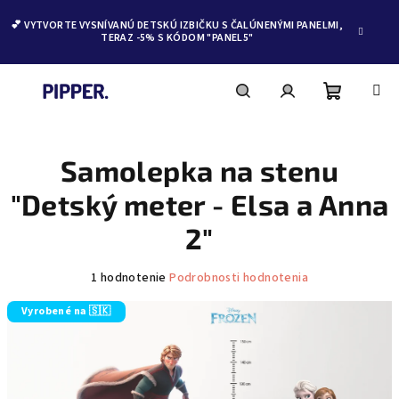
💕 VYTVORTE VYSNÍVANÚ DETSKÚ IZBIČKU S ČALÚNENÝMI PANELMI,
TERAZ -5% S KÓDOM "PANEL5"
Nákupn
Hľadať
Prihlásenie
Prejsť
na
obsah
Samolepka na stenu
košík
"Detský meter - Elsa a Anna
2"
Priemerné
1 hodnotenie
Podrobnosti hodnotenia
hodnotenie
produktu
Vyrobené na 🇸🇰
je
5,0
z
5