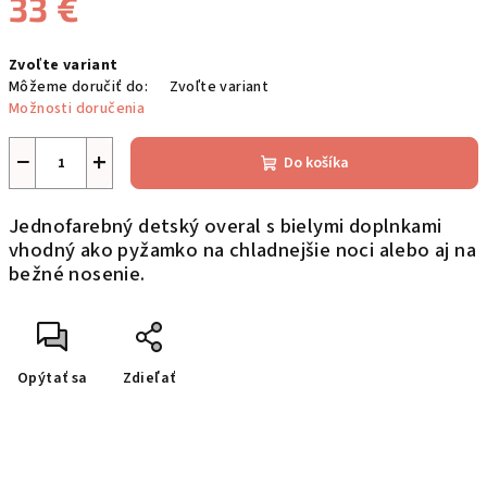
33 €
Jednotková
Zvoľte variant
cena:
Môžeme doručiť do:
Zvoľte variant
Možnosti doručenia
−
+
Do košíka
Jednofarebný detský overal s bielymi doplnkami
vhodný ako pyžamko na chladnejšie noci alebo aj na
bežné nosenie.
Opýtať sa
Zdieľať