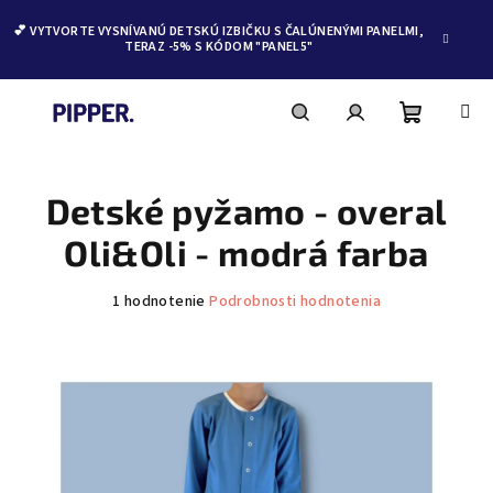
💕 VYTVORTE VYSNÍVANÚ DETSKÚ IZBIČKU S ČALÚNENÝMI PANELMI,
TERAZ -5% S KÓDOM "PANEL5"
Nákupn
Hľadať
Prihlásenie
Prejsť
na
obsah
Detské pyžamo - overal
košík
Oli&Oli - modrá farba
Priemerné
1 hodnotenie
Podrobnosti hodnotenia
hodnotenie
produktu
je
5,0
z
5
hviezdičiek.