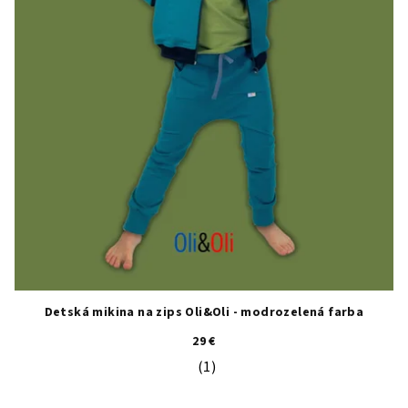
Detská mikina na zips Oli&Oli - modrozelená farba
29 €
(1)
Priemerné hodnotenie produktu je 5