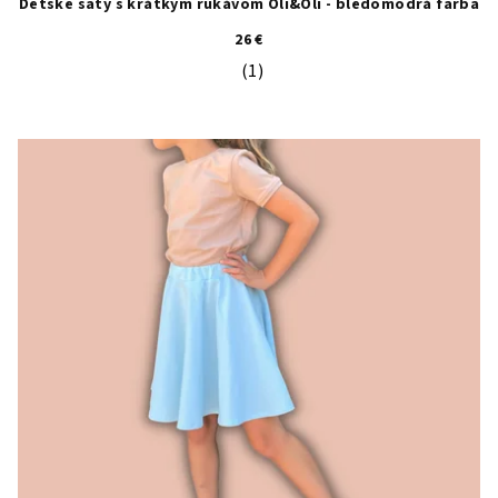
Detské šaty s krátkym rukávom Oli&Oli - bledomodrá farba
26 €
(1)
Priemerné hodnotenie produktu je 5