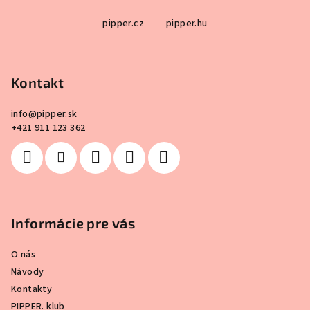
Z
pipper.cz
pipper.hu
á
p
ä
Kontakt
t
i
info
@
pipper.sk
e
+421 911 123 362
Informácie pre vás
O nás
Návody
Kontakty
PIPPER. klub