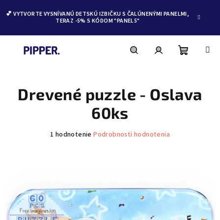
💕 VYTVORTE VYSNÍVANÚ DETSKÚ IZBIČKU S ČALÚNENÝMI PANELMI,
TERAZ -5% S KÓDOM "PANEL5"
Nákupn
Hľadať
Prihlásenie
Prejsť
na
obsah
Drevené puzzle - Oslava
košík
60ks
Priemerné
1 hodnotenie
Podrobnosti hodnotenia
hodnotenie
produktu
je
5,0
z
5
hviezdičiek.