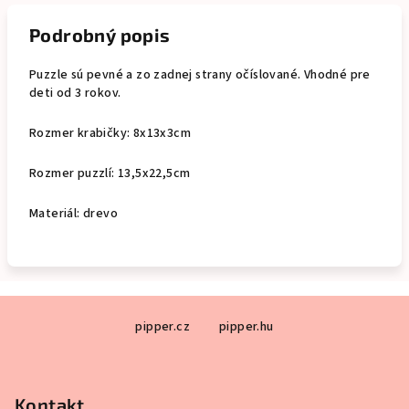
Podrobný popis
Puzzle sú pevné a zo zadnej strany očíslované. Vhodné pre
deti od 3 rokov.
Rozmer krabičky: 8x13x3cm
Rozmer puzzlí: 13,5x22,5cm
Materiál: drevo
Z
pipper.cz
pipper.hu
á
p
ä
Kontakt