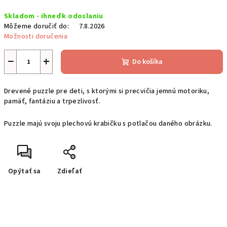
Jednotková
Skladom - ihneď k odoslaniu
cena:
Môžeme doručiť do:
7.8.2026
Možnosti doručenia
−
+
Do košíka
Drevené puzzle pre deti, s ktorými si precvičia jemnú motoriku,
pamäť, fantáziu a trpezlivosť.
Puzzle majú svoju plechovú krabičku s potlačou daného obrázku.
Opýtať sa
Zdieľať