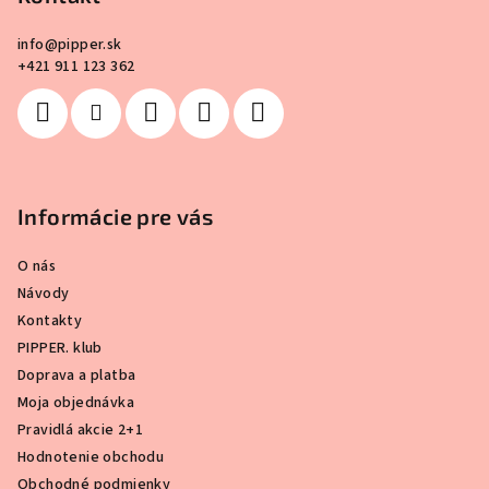
t
i
info
@
pipper.sk
e
+421 911 123 362
Informácie pre vás
O nás
Návody
Kontakty
PIPPER. klub
Doprava a platba
Moja objednávka
Pravidlá akcie 2+1
Hodnotenie obchodu
Obchodné podmienky