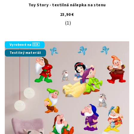
Toy Story - textilná nálepka na stenu
23,90 €
(1)
Priemerné hodnotenie produktu je 5
Vyrobené na 🇸🇰
Textilný materiál