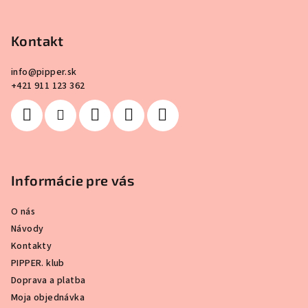
p
ä
Kontakt
t
i
info
@
pipper.sk
e
+421 911 123 362
Informácie pre vás
O nás
Návody
Kontakty
PIPPER. klub
Doprava a platba
Moja objednávka