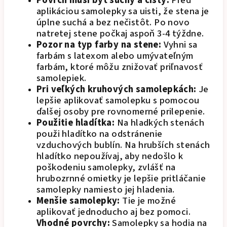
Povrch musí byť suchý a čistý:
Pred
aplikáciou samolepky sa uisti, že stena je
úplne suchá a bez nečistôt. Po novo
natretej stene počkaj aspoň 3-4 týždne.
Pozor na typ farby na stene:
Vyhni sa
farbám s latexom alebo umývateľným
farbám, ktoré môžu znižovať priľnavosť
samolepiek.
Pri veľkých kruhových samolepkách:
Je
lepšie aplikovať samolepku s pomocou
ďalšej osoby pre rovnomerné prilepenie.
Použitie hladítka:
Na hladkých stenách
použi hladítko na odstránenie
vzduchových bublín. Na hrubších stenách
hladítko nepoužívaj, aby nedošlo k
poškodeniu samolepky, zvlášť na
hrubozrnné omietky je lepšie pritláčanie
samolepky namiesto jej hladenia.
Menšie samolepky:
Tie je možné
aplikovať jednoducho aj bez pomoci.
Vhodné povrchy:
Samolepky sa hodia na