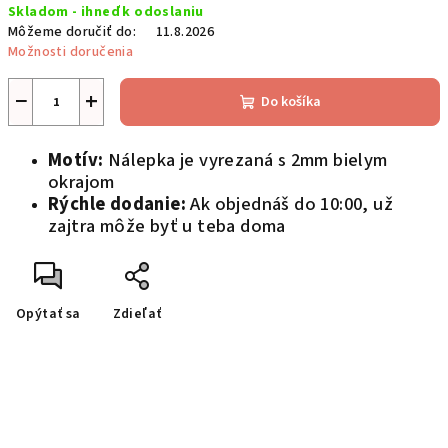
Skladom - ihneď k odoslaniu
cena:
Môžeme doručiť do:
11.8.2026
Možnosti doručenia
−
+
Do košíka
Motív:
Nálepka je vyrezaná s 2mm bielym
okrajom
Rýchle dodanie:
Ak objednáš do 10:00, už
zajtra môže byť u teba doma
Opýtať sa
Zdieľať