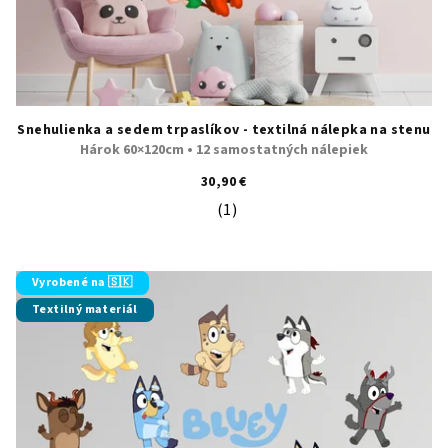
Snehulienka a sedem trpaslíkov - textilná nálepka na stenu
Hárok 60×120cm • 12 samostatných nálepiek
30,90 €
(1)
Priemerné hodnotenie produktu je 5
Vyrobené na 🇸🇰
Textilný materiál