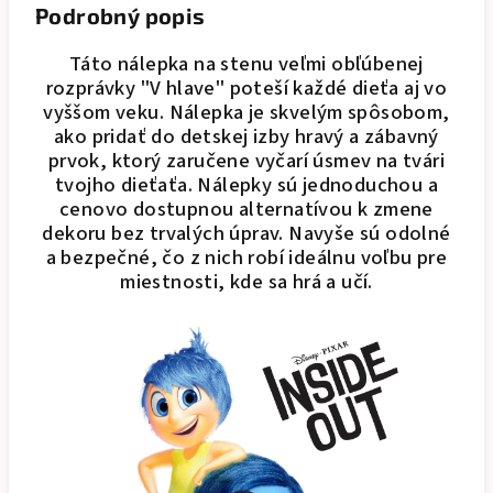
Podrobný popis
Táto nálepka na stenu veľmi obľúbenej
rozprávky "V hlave" poteší každé dieťa aj vo
vyššom veku.
Nálepka je skvelým spôsobom,
ako pridať do detskej izby hravý a zábavný
prvok, ktorý zaručene vyčarí úsmev na tvári
tvojho dieťaťa. Nálepky sú jednoduchou a
cenovo dostupnou alternatívou k zmene
dekoru bez trvalých úprav. Navyše sú odolné
a bezpečné, čo z nich robí ideálnu voľbu pre
miestnosti, kde sa hrá a učí.