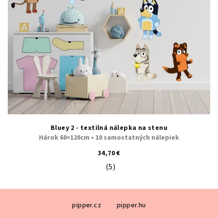
Bluey 2 - textilná nálepka na stenu
Hárok 60×120cm • 10 samostatných nálepiek
34,70 €
(5)
Priemerné hodnotenie produktu je 5
Z
pipper.cz
pipper.hu
á