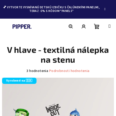
💕 VYTVORTE VYSNÍVANÚ DETSKÚ IZBIČKU S ČALÚNENÝMI PANELMI,
TERAZ -5% S KÓDOM "PANEL5"
Nákupn
Hľadať
Prihlásenie
Prejsť
na
obsah
V hlave - textilná nálepka
košík
na stenu
Priemerné
3 hodnotenia
Podrobnosti hodnotenia
hodnotenie
produktu
Vyrobené na 🇸🇰
je
5,0
z
5
hviezdičiek.