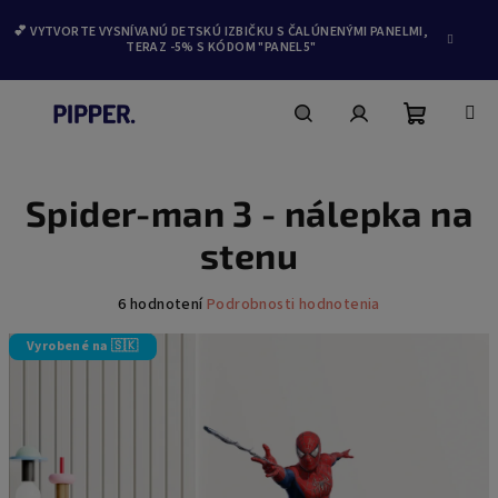
💕 VYTVORTE VYSNÍVANÚ DETSKÚ IZBIČKU S ČALÚNENÝMI PANELMI,
TERAZ -5% S KÓDOM "PANEL5"
Nákupn
Hľadať
Prihlásenie
Prejsť
na
obsah
Spider-man 3 - nálepka na
košík
stenu
Priemerné
6 hodnotení
Podrobnosti hodnotenia
hodnotenie
produktu
Vyrobené na 🇸🇰
je
4,3
z
5
hviezdičiek.