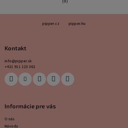
(9)
Priemerné hodnotenie produktu je 5
Z
pipper.cz
pipper.hu
á
p
ä
Kontakt
t
i
info
@
pipper.sk
e
+421 911 123 362
Informácie pre vás
O nás
Návody