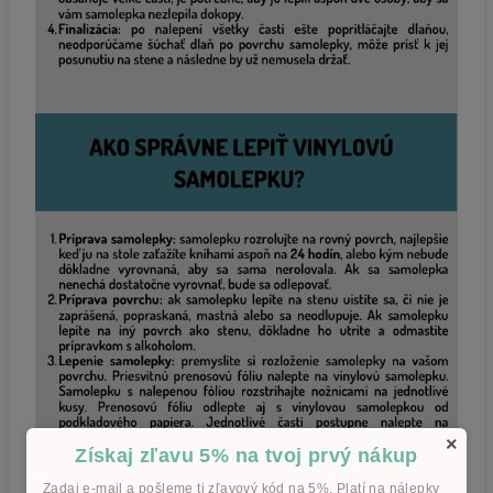
×
Získaj zľavu 5% na tvoj prvý nákup
Zadaj e-mail a pošleme ti zľavový kód na 5%. Platí na nálepky