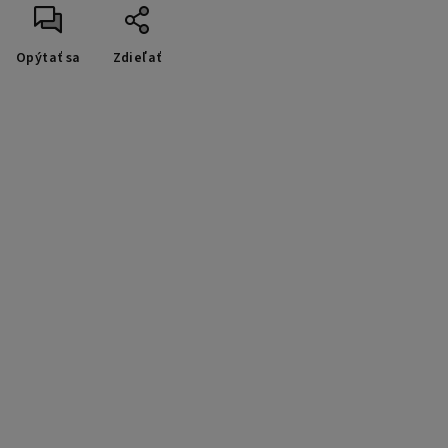
Opýtať sa
Zdieľať