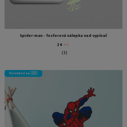
Spider-man - fosforová nálepka nad vypínač
2 €
4 €
(3)
Priemerné hodnotenie produktu je 4
Vyrobené na 🇸🇰