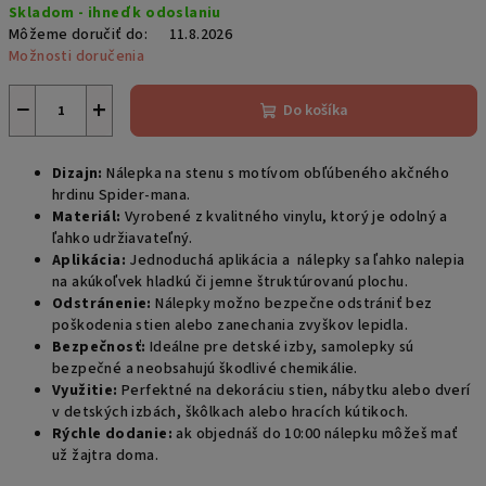
Skladom - ihneď k odoslaniu
cena:
Môžeme doručiť do:
11.8.2026
Možnosti doručenia
−
+
Do košíka
Dizajn:
Nálepka na stenu s motívom obľúbeného akčného
hrdinu Spider-mana.
Materiál:
Vyrobené z kvalitného vinylu, ktorý je odolný a
ľahko udržiavateľný.
Aplikácia:
Jednoduchá aplikácia a nálepky sa ľahko nalepia
na akúkoľvek hladkú či jemne štruktúrovanú plochu.
Odstránenie:
Nálepky možno bezpečne odstrániť bez
poškodenia stien alebo zanechania zvyškov lepidla.
Bezpečnosť:
Ideálne pre detské izby, samolepky sú
bezpečné a neobsahujú škodlivé chemikálie.
Využitie:
Perfektné na dekoráciu stien, nábytku alebo dverí
v detských izbách, škôlkach alebo hracích kútikoch.
Rýchle dodanie:
ak objednáš do 10:00 nálepku môžeš mať
už žajtra doma.