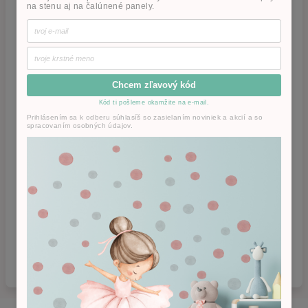
na stenu aj na čalúnené panely.
Chcem zľavový kód
Kód ti pošleme okamžite na e-mail.
Prihlásením sa k odberu súhlasíš so zasielaním noviniek a akcií a so
spracovaním osobných údajov.