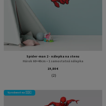
Spider-man 2 - nálepka na stenu
Hárok 60×40cm • 1 samostatná nálepka
19,80 €
(2)
Priemerné hodnotenie produktu je 5
Vyrobené na 🇸🇰