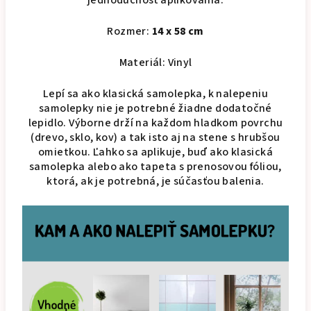
jednoduchosť aplikovania.
Rozmer:
14 x 58 cm
Materiál: Vinyl
Lepí sa ako klasická samolepka, k nalepeniu
samolepky nie je potrebné žiadne dodatočné
lepidlo. Výborne drží na každom hladkom povrchu
(drevo, sklo, kov) a tak isto aj na stene s hrubšou
omietkou. Ľahko sa aplikuje, buď ako klasická
samolepka alebo ako tapeta s prenosovou fóliou,
ktorá, ak je potrebná, je súčasťou balenia.