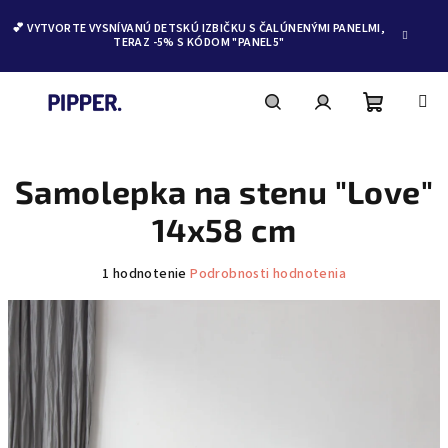
💕 VYTVORTE VYSNÍVANÚ DETSKÚ IZBIČKU S ČALÚNENÝMI PANELMI,
TERAZ -5% S KÓDOM "PANEL5"
Nákupn
Hľadať
Prihlásenie
Prejsť
na
obsah
Samolepka na stenu "Love"
košík
14x58 cm
Priemerné
1 hodnotenie
Podrobnosti hodnotenia
hodnotenie
produktu
je
5,0
z
5
hviezdičiek.