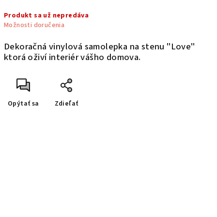
Jednotková
Produkt sa už nepredáva
cena:
Možnosti doručenia
Dekoračná vinylová samolepka na stenu "Love"
ktorá oživí interiér vášho domova.
Opýtať sa
Zdieľať