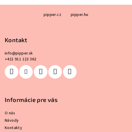
Z
pipper.cz
pipper.hu
á
p
ä
Kontakt
t
i
info
@
pipper.sk
e
+421 911 123 362
Informácie pre vás
O nás
Návody
Kontakty