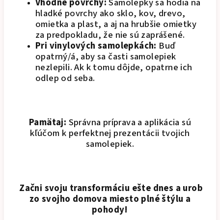
Vhodné povrchy:
Samolepky sa hodia na
hladké povrchy ako sklo, kov, drevo,
omietka a plast, a aj na hrubšie omietky
za predpokladu, že nie sú zaprášené.
Pri vinylových samolepkách:
Buď
opatrný/á, aby sa časti samolepiek
nezlepili. Ak k tomu dôjde, opatrne ich
odlep od seba.
Pamätaj:
Správna príprava a aplikácia sú
kľúčom k perfektnej prezentácii tvojich
samolepiek.
Začni svoju transformáciu ešte dnes a urob
zo svojho domova miesto plné štýlu a
pohody!