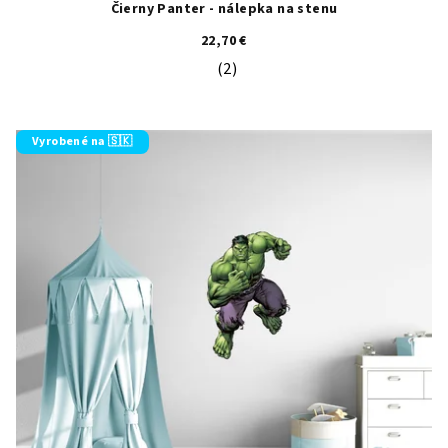
Čierny Panter - nálepka na stenu
22,70 €
(2)
Priemerné hodnotenie produktu je 5
Vyrobené na 🇸🇰