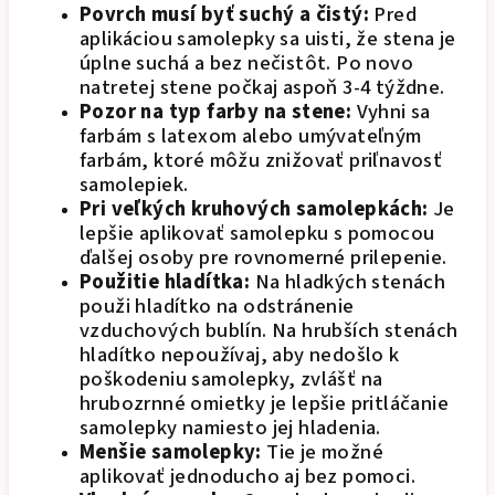
Povrch musí byť suchý a čistý:
Pred
aplikáciou samolepky sa uisti, že stena je
úplne suchá a bez nečistôt. Po novo
natretej stene počkaj aspoň 3-4 týždne.
Pozor na typ farby na stene:
Vyhni sa
farbám s latexom alebo umývateľným
farbám, ktoré môžu znižovať priľnavosť
samolepiek.
Pri veľkých kruhových samolepkách:
Je
lepšie aplikovať samolepku s pomocou
ďalšej osoby pre rovnomerné prilepenie.
Použitie hladítka:
Na hladkých stenách
použi hladítko na odstránenie
vzduchových bublín. Na hrubších stenách
hladítko nepoužívaj, aby nedošlo k
poškodeniu samolepky, zvlášť na
hrubozrnné omietky je lepšie pritláčanie
samolepky namiesto jej hladenia.
Menšie samolepky:
Tie je možné
aplikovať jednoducho aj bez pomoci.