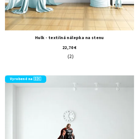
Hulk - textilná nálepka na stenu
22,70 €
(2)
Priemerné hodnotenie produktu je 5
Vyrobené na 🇸🇰