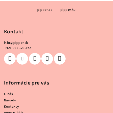
Z
pipper.cz
pipper.hu
á
p
ä
Kontakt
t
i
info
@
pipper.sk
e
+421 911 123 362
Informácie pre vás
O nás
Návody
Kontakty