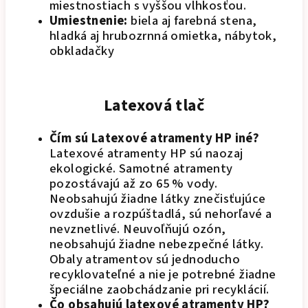
miestnostiach s vyššou vlhkosťou.
Umiestnenie:
biela aj farebná stena,
hladká aj hrubozrnná omietka, nábytok,
obkladačky
Latexová tlač
Čím sú Latexové atramenty HP iné?
Latexové atramenty HP sú naozaj
ekologické. Samotné atramenty
pozostávajú až zo 65 % vody.
Neobsahujú žiadne látky znečisťujúce
ovzdušie a rozpúštadlá, sú nehorľavé a
nevznetlivé. Neuvoľňujú ozón,
neobsahujú žiadne nebezpečné látky.
Obaly atramentov sú jednoducho
recyklovateľné a nie je potrebné žiadne
špeciálne zaobchádzanie pri recyklácií.
Čo obsahujú latexové atramenty HP?