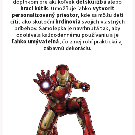
doplnkom pre akúkoľvek
detskú izbu
alebo
hrací kútik
. Umožňuje ľahko
vytvoriť
personalizovaný priestor
, kde sa môžu deti
cítiť ako skutoční
hrdinovia
svojich vlastných
príbehov. Samolepka je navrhnutá tak, aby
odolávala každodennému používaniu a je
ľahko umývateľná
, čo z nej robí praktickú aj
zábavnú dekoráciu.