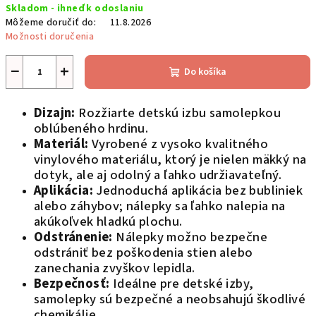
Skladom - ihneď k odoslaniu
cena:
Môžeme doručiť do:
11.8.2026
Možnosti doručenia
−
+
Do košíka
Dizajn:
Rozžiarte detskú izbu samolepkou
oblúbeného hrdinu.
Materiál:
Vyrobené z vysoko kvalitného
vinylového materiálu, ktorý je nielen mäkký na
dotyk, ale aj odolný a ľahko udržiavateľný.
Aplikácia:
Jednoduchá aplikácia bez bubliniek
alebo záhybov; nálepky sa ľahko nalepia na
akúkoľvek hladkú plochu.
Odstránenie:
Nálepky možno bezpečne
odstrániť bez poškodenia stien alebo
zanechania zvyškov lepidla.
Bezpečnosť:
Ideálne pre detské izby,
samolepky sú bezpečné a neobsahujú škodlivé
chemikálie.