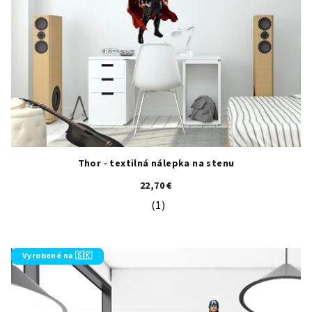
Thor - textilná nálepka na stenu
22,70 €
(1)
Priemerné hodnotenie produktu je 5
Vyrobené na 🇸🇰